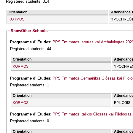
Registered students: 314
Orientation
Attendance 
KORMOS
YPOCΗREŌT
Show
Other Schools
Programme d' Études:
PPS Tmīmatos Istorías kai Archaiologías 202
Registered students: 44
Orientation
Attendanc
KORMOS
YPOCΗREŌ
Programme d' Études:
PPS Tmīmatos Germanikīs Glṓssas kai Filolog
Registered students: 1
Orientation
Attendanc
KORMOS
EPILOGĪS
Programme d' Études:
PPS Tmīmatos Italikīs Glṓssas kai Filologías
Registered students: 0
Orientation
Attendanc