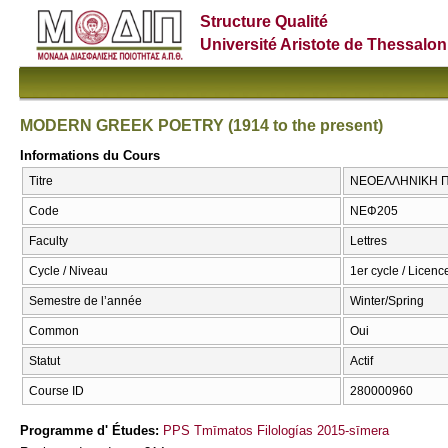
Structure Qualité
Université Aristote de Thessalon
MODERN GREEK POETRY (1914 to the present)
Informations du Cours
Titre
ΝΕΟΕΛΛΗΝΙΚΗ ΠΟ
Code
ΝΕΦ205
Faculty
Lettres
Cycle / Niveau
1er cycle / Licenc
Semestre de l’année
Winter/Spring
Common
Oui
Statut
Actif
Course ID
280000960
Programme d' Études:
PPS Tmīmatos Filologías 2015-sīmera