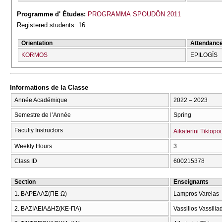
Programme d' Études:
PROGRAMMA SPOUDŌN 2011
Registered students: 16
Orientation
Attendanc
KORMOS
EPILOGĪS
Informations de la Classe
Année Académique
2022 – 2023
Semestre de l’Année
Spring
Faculty Instructors
Aikaterini Tiktopo
Weekly Hours
3
Class ID
600215378
Section
Enseignants
1. ΒΑΡΕΛΑΣ(ΠΕ-Ω)
Lampros Varelas
2. ΒΑΣΙΛΕΙΑΔΗΣ(ΚΕ-ΠΑ)
Vassilios Vassilia