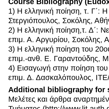
Course Bibliography (Eudo
1) Η ελληνική ποίηση, τ. Γ΄:
Στεργιόπουλος, Σοκόλης, Αθή
2) Η ελληνική ποίηση,τ. Δ΄: 
επιμ. Α. Αργυρίου, Σοκόλης, 
3) Η ελληνική ποίηση του 20ο
επιμ.-ανθ. Ε. Γαραντούδης, Μ
4) Εισαγωγή στην ποίηση του
επιμ. Δ. Δασκαλόπουλος, ΙΤΕ
Additional bibliography for
Μελέτες και άρθρα αναρτημέν
Τμήματος (http://www.lit.auth.