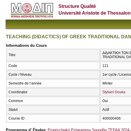
Structure Qualité
Université Aristote de Thessalon
TEACHING (DIDACTICS) OF GREEK TRADITIONAL DAN
Informations du Cours
ΔΙΔΑΚΤΙΚΗ ΤΩΝ 
Titre
TRADITIONAL DA
Code
121
Cycle / Niveau
1er cycle / Licence
Semestre de l’année
Winter
Coordinator
Styliani Douka
Common
Oui
Statut
Actif
Course ID
400000406
Programme d' Études:
Proptychiakó Prógramma Spoudṓn TEFAA 2024-