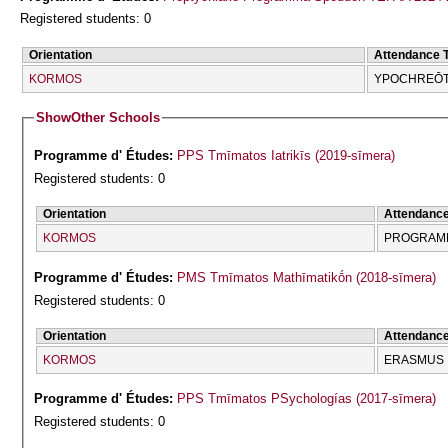
Registered students: 0
Orientation
Attendance 
KORMOS
YPOCΗREŌT
Show
Other Schools
Programme d' Études:
PPS Tmīmatos Iatrikīs (2019-sīmera)
Registered students: 0
Orientation
Attendanc
KORMOS
PROGRAMM
Programme d' Études:
PMS Tmīmatos Mathīmatikṓn (2018-sīmera)
Registered students: 0
Orientation
Attendanc
KORMOS
ERASMUS
Programme d' Études:
PPS Tmīmatos PSychologías (2017-sīmera)
Registered students: 0