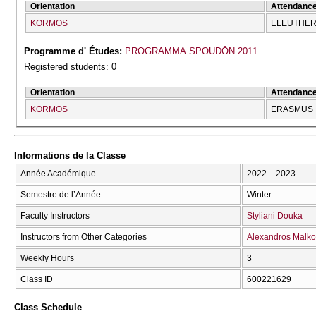
Orientation
Attendanc
KORMOS
ELEUTHERĪ
Programme d' Études:
PROGRAMMA SPOUDŌN 2011
Registered students: 0
Orientation
Attendanc
KORMOS
ERASMUS
Informations de la Classe
Année Académique
2022 – 2023
Semestre de l’Année
Winter
Faculty Instructors
Styliani Douka
Instructors from Other Categories
Alexandros Malk
Weekly Hours
3
Class ID
600221629
Class Schedule