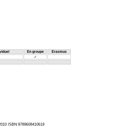
viduel
En groupe
Erasmus
✓
10 ISBN:9789608410619