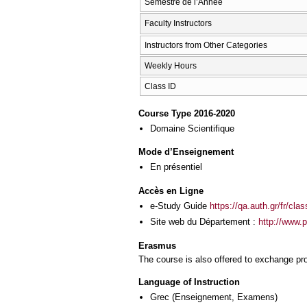
Semestre de l’Année
Faculty Instructors
Instructors from Other Categories
Weekly Hours
Class ID
Course Type 2016-2020
Domaine Scientifique
Mode d’Enseignement
En présentiel
Accès en Ligne
e-Study Guide
https://qa.auth.gr/fr/cl
Site web du Département :
http://www.p
Erasmus
The course is also offered to exchange p
Language of Instruction
Grec
(Enseignement, Examens)