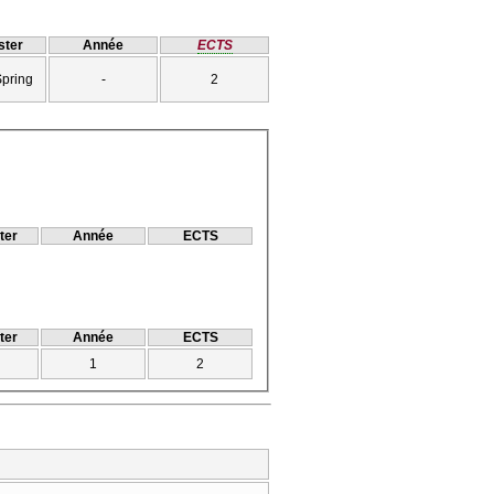
ter
Année
ECTS
Spring
-
2
ter
Année
ECTS
ter
Année
ECTS
1
2