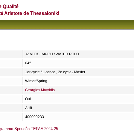
e Qualité
té Aristote de Thessaloniki
ΥΔΑΤΟΣΦΑΙΡΙΣΗ / WATER POLO
045
1er cycle / Licence , 2e cycle / Master
Winter/Spring
Georgios Mavridis
Oui
Actif
400000233
ógramma Spoudṓn TEFAA 2024-25