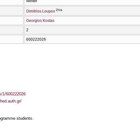
Winter
2hrs
Dimitrios Loupos
Georgios Kostas
2
600222026
ass/1/600222026
hed.auth.gr/
rogramme students.