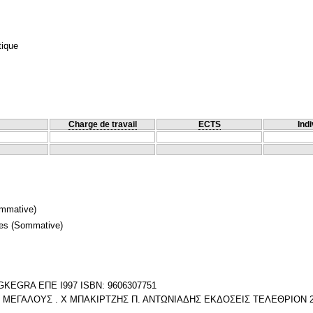
tique
Charge de travail
ECTS
Indi
mmative)
mes
(Sommative)
KEGRA ΕΠΕ Ι997 ISBN: 9606307751
Ι ΜΕΓΑΛΟΥΣ . Χ ΜΠΑΚΙΡΤΖΗΣ Π. ΑΝΤΩΝΙΑΔΗΣ ΕΚΔΟΣΕΙΣ ΤΕΛΕΘΡΙΟΝ 20