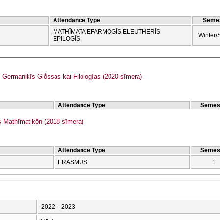
Attendance Type
Semes
MATHĪMATA EFARMOGĪS ELEUTHERĪS
Winter/
EPILOGĪS
ermanikīs Glṓssas kai Filologías (2020-sīmera)
Attendance Type
Semes
Mathīmatikṓn (2018-sīmera)
Attendance Type
Semes
ERASMUS
1
2022 – 2023