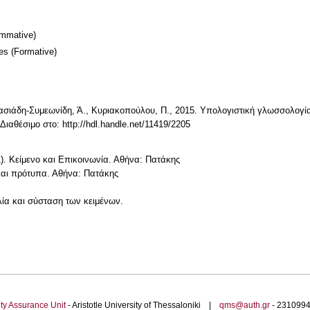
mmative)
mes
(Formative)
ασιάδη-Συμεωνίδη, Ά., Κυριακοπούλου, Π., 2015. Υπολογιστική γλωσσολογία
αθέσιμο στο: http://hdl.handle.net/11419/2205
). Κείμενο και Επικοινωνία. Αθήνα: Πατάκης
 και πρότυπα. Αθήνα: Πατάκης
λία και σύσταση των κειμένων.
ty Assurance Unit
- Aristotle University of Thessaloniki |
qms@auth.gr
- 23109