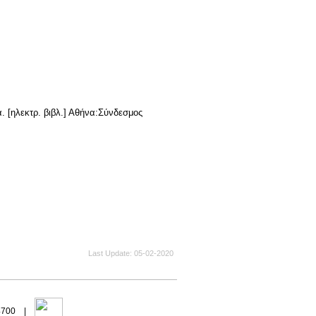
. [ηλεκτρ. βιβλ.] Αθήνα:Σύνδεσμος
Last Update
05-02-2020
94700 |