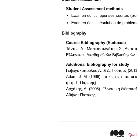
Student Assessment methods
Examen écrit : réponses courtes
(So
Examen écrit : résolution de problè
Bibliography
Course Bibliography (Eudoxus)
Τάντος, Α., Μαρκαντωνάτου, Σ., Αναστ
Ελληνικών Ακαδημαϊκών Βιβλιοθηκών. Δι
Additional bibliography for study
Γεψργακοπούλου Α. & Δ. Γούτσος (2011
Adam, J.-M. (1999). Τα κείμενα: τύποι
(μτφ. Γ. Παρίσης).
Αρχάκης, Α. (2005). Γλωσσική διδασκα
Αθήνα: Πατάκης.
Quali