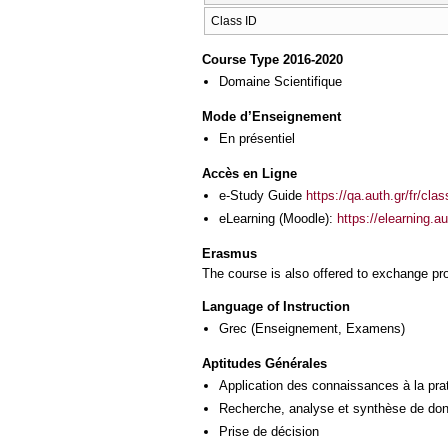
Class ID
Course Type 2016-2020
Domaine Scientifique
Mode d’Enseignement
En présentiel
Accès en Ligne
e-Study Guide
https://qa.auth.gr/fr/cl
eLearning (Moodle):
https://elearning.
Erasmus
The course is also offered to exchange p
Language of Instruction
Grec
(Enseignement, Examens)
Aptitudes Générales
Application des connaissances à la pra
Recherche, analyse et synthèse de donn
Prise de décision