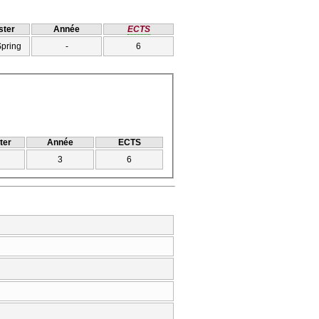
ter
Année
ECTS
Spring
-
6
ter
Année
ECTS
3
6