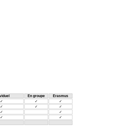
viduel
En groupe
Erasmus
✓
✓
✓
✓
✓
✓
✓
✓
✓
✓