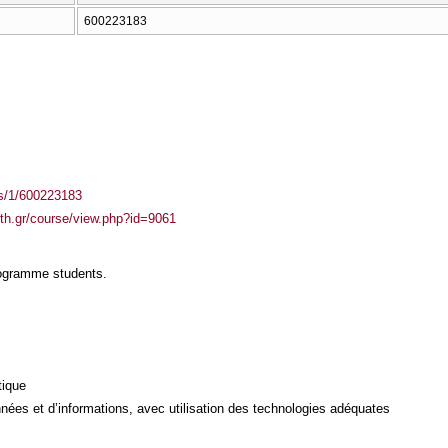
600223183
ass/1/600223183
auth.gr/course/view.php?id=9061
rogramme students.
tique
ées et d’informations, avec utilisation des technologies adéquates