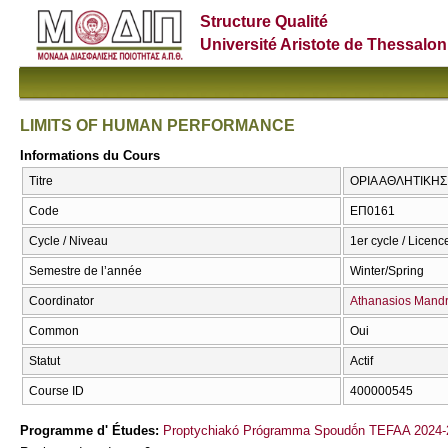
Structure Qualité
Université Aristote de Thessalon
LIMITS OF HUMAN PERFORMANCE
Informations du Cours
Titre
ΟΡΙΑ ΑΘΛΗΤΙΚΗ
Code
ΕΠ0161
Cycle / Niveau
1er cycle / Licenc
Semestre de l’année
Winter/Spring
Coordinator
Athanasios Mand
Common
Oui
Statut
Actif
Course ID
400000545
Programme d' Études:
Proptychiakó Prógramma Spoudṓn TEFAA 2024-