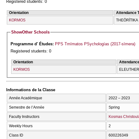
Registered students: 0
Orientation
Attendance 
KORMOS
THEŌRĪTIKA
Show
Other Schools
Programme d' Études:
PPS Tmīmatos PSychologías (2017-sīmera)
Registered students: 0
Orientation
Attendanc
KORMOS
ELEUTHERĪ
Informations de la Classe
Année Académique
2022 – 2023
Semestre de l’Année
Spring
Faculty Instructors
Kosmas Christoul
Weekly Hours
2
Class ID
600226349