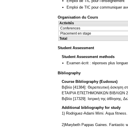
Emploi de TIC pour l’enseignement
Emploi de TIC pour communiquer ave
Organisation du Cours
Activités
Conferences
Placement en stage
Total
Student Assessment
Student Assessment methods
Examen écrit : réponses plus longue
Bibliography
Course Bibliography (Eudoxus)
Βιβλίο [41384]: Θεραπευτική άσκησ
ΕΤΑΙΡΙΑ ΕΠΙΣΤΗΜΟΝΙΚΩΝ ΒΙΒΛΙΩΝ 2
Βιβλίο [17329]: Ιατρική της άθλησης, Δ
Additional bibliography for study
1) Rodriguez-Adami Mimi. Aqua fitness.
2)Marybeth Pappas Gaines. Fantastic w