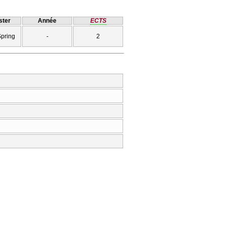
ter
Année
ECTS
Spring
-
2