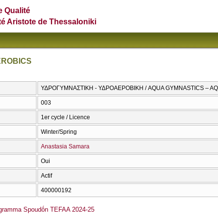
e Qualité
té Aristote de Thessaloniki
EROBICS
ΥΔΡΟΓΥΜΝΑΣΤΙΚΗ - ΥΔΡΟΑΕΡΟΒΙΚΗ / AQUA GYMNASTICS – A
003
1er cycle / Licence
Winter/Spring
Anastasia Samara
Oui
Actif
400000192
ógramma Spoudṓn TEFAA 2024-25