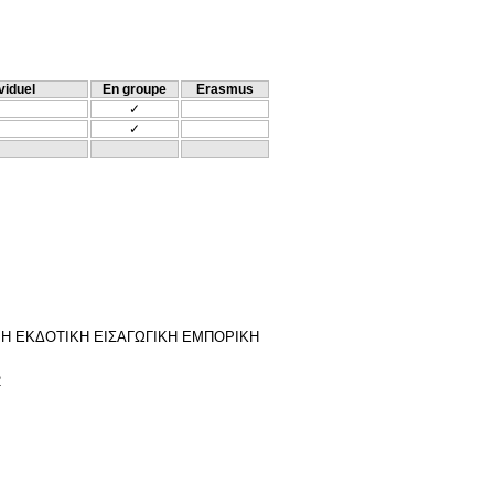
viduel
En groupe
Erasmus
✓
✓
ΩΝΥΜΗ ΕΚΔΟΤΙΚΗ ΕΙΣΑΓΩΓΙΚΗ ΕΜΠΟΡΙΚΗ
2