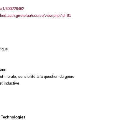
ass/1/600226462
phed.auth.gr/etefaa/course/view.php?id=81
tique
isme
et morale, sensibilité à la question du genre
et inductive
 Technologies