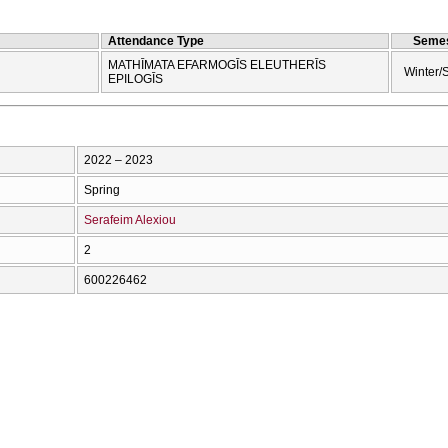
Attendance Type
Semes
MATHĪMATA EFARMOGĪS ELEUTHERĪS
Winter/
EPILOGĪS
2022 – 2023
Spring
Serafeim Alexiou
2
600226462