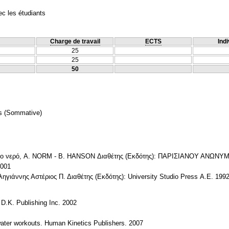
c les étudiants
Charge de travail
ECTS
Indi
25
25
50
s
(Sommative)
η στο νερό, A. NORM - B. HANSON Διαθέτης (Εκδότης): ΠΑΡΙΣΙΑΝΟΥ ΑΝ
001
εληγιάννης Αστέριος Π. Διαθέτης (Εκδότης): University Studio Press Α.Ε. 199
 D.K. Publishing Inc. 2002
ater workouts. Human Kinetics Publishers. 2007