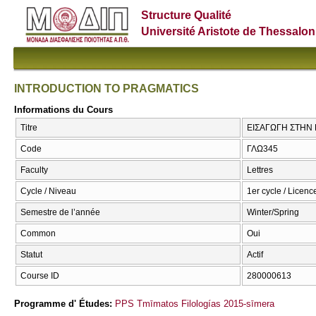
Structure Qualité
Université Aristote de Thessalon
INTRODUCTION TO PRAGMATICS
Informations du Cours
Titre
ΕΙΣΑΓΩΓΗ ΣΤΗΝ
Code
ΓΛΩ345
Faculty
Lettres
Cycle / Niveau
1er cycle / Licenc
Semestre de l’année
Winter/Spring
Common
Oui
Statut
Actif
Course ID
280000613
Programme d' Études:
PPS Tmīmatos Filologías 2015-sīmera