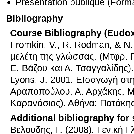
Présentation publique
(Forma
Bibliography
Course Bibliography (Eudo
Fromkin, V., R. Rodman, & N
μελέτη της γλώσσας. (Μτφρ.
Ε. Βάζου και Α. Τσαγγαλίδης)
Lyons, J. 2001. ΕΙσαγωγή στ
Αραποπούλου, Α. Αρχάκης, Μ. 
Καρανάσιος). Αθήνα: Πατάκη
Additional bibliography for
Βελούδης, Γ. (2008). Γενική 