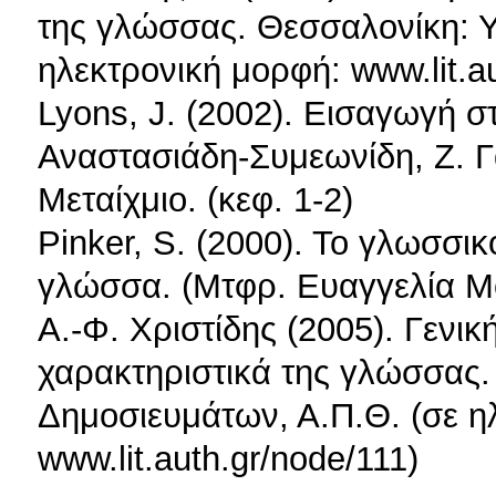
της γλώσσας. Θεσσαλονίκη: 
ηλεκτρονική μορφή: www.lit.au
Lyons, J. (2002). Εισαγωγή σ
Αναστασιάδη-Συμεωνίδη, Ζ. Γα
Μεταίχμιο. (κεφ. 1-2)
Pinker, S. (2000). To γλωσσικ
γλώσσα. (Μτφρ. Ευαγγελία Μ
Α.-Φ. Χριστίδης (2005). Γενικ
χαρακτηριστικά της γλώσσας
Δημοσιευμάτων, Α.Π.Θ. (σε η
www.lit.auth.gr/node/111)