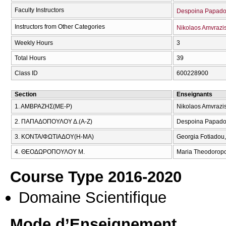
Faculty Instructors
Despoina Papado
Instructors from Other Categories
Nikolaos Amvrazi
Weekly Hours
3
Total Hours
39
Class ID
600228900
Section
Enseignants
1. ΑΜΒΡΑΖΗΣ(ΜΕ-Ρ)
Nikolaos Amvrazi
2. ΠΑΠΑΔΟΠΟΥΛΟΥ Δ.(Α-Ζ)
Despoina Papado
3. ΚΟΝΤΑ/ΦΩΤΙΑΔΟΥ(Η-ΜΑ)
Georgia Fotiadou,
4. ΘΕΟΔΩΡΟΠΟΥΛΟΥ Μ.
Maria Theodorop
Course Type 2016-2020
Domaine Scientifique
Mode d’Enseignement