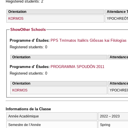
Registered students: 2
Orientation
Attendance 
KORMOS
YPOCΗREŌT
Show
Other Schools
Programme d' Études:
PPS Tmīmatos Italikīs Glṓssas kai Filologías
Registered students: 0
Orientation
Attendanc
Programme d' Études:
PROGRAMMA SPOUDŌN 2011
Registered students: 0
Orientation
Attendanc
KORMOS
YPOCΗRE
Informations de la Classe
Année Académique
2022 – 2023
Semestre de l’Année
Spring