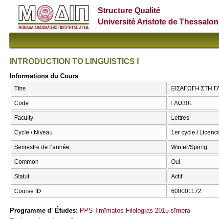
Structure Qualité
Université Aristote de Thessalon
INTRODUCTION TO LINGUISTICS I
Informations du Cours
Titre
ΕΙΣΑΓΩΓΗ ΣΤΗ ΓΛ
Code
ΓΛΩ301
Faculty
Lettres
Cycle / Niveau
1er cycle / Licenc
Semestre de l’année
Winter/Spring
Common
Oui
Statut
Actif
Course ID
600001172
Programme d' Études:
PPS Tmīmatos Filologías 2015-sīmera