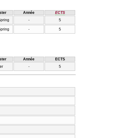
ter
Année
ECTS
Spring
-
5
Spring
-
5
ter
Année
ECTS
er
-
5