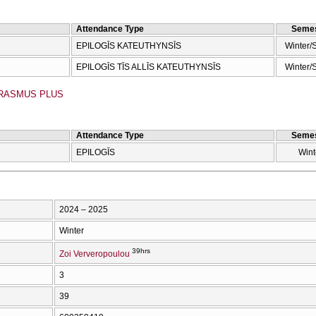
Attendance Type
Semes
EPILOGĪS KATEUTHYNSĪS
Winter/
EPILOGĪS TĪS ALLĪS KATEUTHYNSĪS
Winter/
RASMUS PLUS
Attendance Type
Semes
EPILOGĪS
Wint
2024 – 2025
Winter
39hrs
Zoi Ververopoulou
3
39