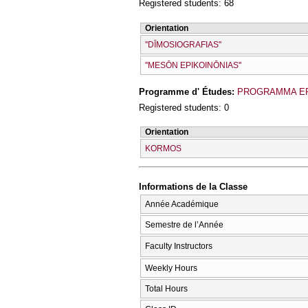
Registered students: 68
Orientation
''DĪMOSIOGRAFIAS''
''MESŌN EPIKOINŌNIAS''
Programme d' Études:
PROGRAMMA E
Registered students: 0
Orientation
KORMOS
Informations de la Classe
Année Académique
Semestre de l’Année
Faculty Instructors
Weekly Hours
Total Hours