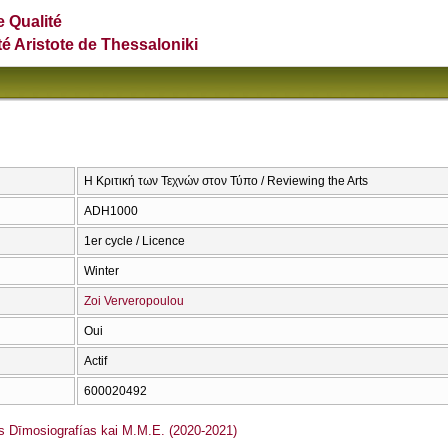
e Qualité
té Aristote de Thessaloniki
Η Κριτική των Τεχνών στον Τύπο / Reviewing the Arts
ADH1000
1er cycle / Licence
Winter
Zoi Ververopoulou
Oui
Actif
600020492
Dīmosiografías kai M.M.E. (2020-2021)