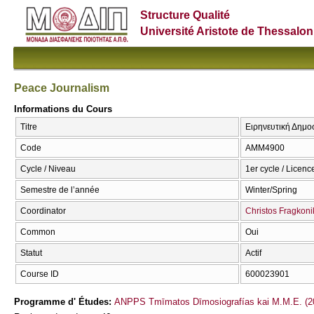
Structure Qualité
Université Aristote de Thessalon
Peace Journalism
Informations du Cours
Titre
Ειρηνευτική Δημο
Code
AMM4900
Cycle / Niveau
1er cycle / Licenc
Semestre de l’année
Winter/Spring
Coordinator
Christos Fragkon
Common
Oui
Statut
Actif
Course ID
600023901
Programme d' Études:
ANPPS Tmīmatos Dīmosiografías kai M.M.E. (2