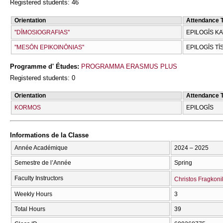
Registered students: 46
Orientation
Attendance 
''DĪMOSIOGRAFIAS''
EPILOGĪS K
''MESŌN EPIKOINŌNIAS''
EPILOGĪS TĪ
Programme d' Études:
PROGRAMMA ERASMUS PLUS
Registered students: 0
Orientation
Attendance 
KORMOS
EPILOGĪS
Informations de la Classe
Année Académique
2024 – 2025
Semestre de l’Année
Spring
Faculty Instructors
Christos Fragkon
Weekly Hours
3
Total Hours
39