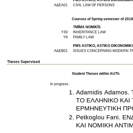
PMS ASTIKO, ASTIKO DIKONOMIKO
ΑΔΕΑ01
CIVIL LAW OF PERSONS
Courses of Spring semester of 201
TMĪMA NOMIKĪS
Υ30
INHERITANCE LAW
Υ9
FAMILY LAW
PMS ASTIKO, ASTIKO DIKONOMIKO
ΑΔΕΒ01
ISSUES CONCERNING MODERN T
Theses Supervised
Student Theses within AUTh
In progress
Adamidis Adamos
ΤΟ ΕΛΛΗΝΙΚΟ ΚΑΙ 
ΕΡΜΗΝΕΥΤΙΚΗ ΠΡΟ
Petkoglou Fani. 
ΚΑΙ ΝΟΜΙΚΗ ΑΝΤΙ