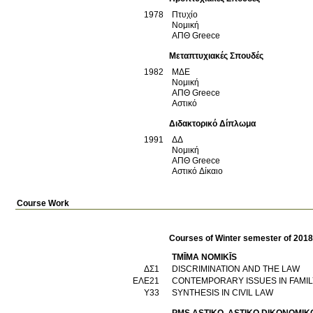
1978
Πτυχίο
Νομική
ΑΠΘ
Greece
Μεταπτυχιακές Σπουδές
1982
ΜΔΕ
Νομική
ΑΠΘ
Greece
Αστικό
Διδακτορικό Δίπλωμα
1991
ΔΔ
Νομική
ΑΠΘ
Greece
Αστικό Δίκαιο
Course Work
Courses of Winter semester of 201
TMĪMA NOMIKĪS
ΔΣ1
DISCRIMINATION AND THE LAW
ΕΛΕ21
CONTEMPORARY ISSUES IN FAMIL
Υ33
SYNTHESIS IN CIVIL LAW