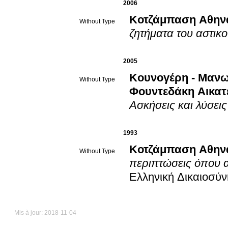
2006
Κοτζάμπαση Αθην
Without Type
ζητήματα του αστικο
2005
Κουνογέρη - Μανω
Without Type
Φουντεδάκη Αικατ
Ασκήσεις και λύσεις
1993
Κοτζάμπαση Αθην
Without Type
περιπτώσεις όπου α
Ελληνική Δικαιοσύν
Mis à jour: 2018-11-04