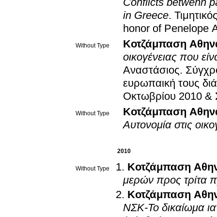
Conflicts betwenn p
in Greece
.
Τιμητικό
honor of Penelope 
Κοτζάμπαση Αθην
Without Type
οικογένειας που εί
Αναστάσιος
.
Σύγχρο
ευρωπαική τους δι
Οκτωβρίου 2010 & 
Κοτζάμπαση Αθην
Without Type
Αυτονομία στις οικο
2010
Κοτζάμπαση Αθη
Without Type
μερών προς τρίτα
Κοτζάμπαση Αθη
ΝΣΚ-Το δικαίωμα ι