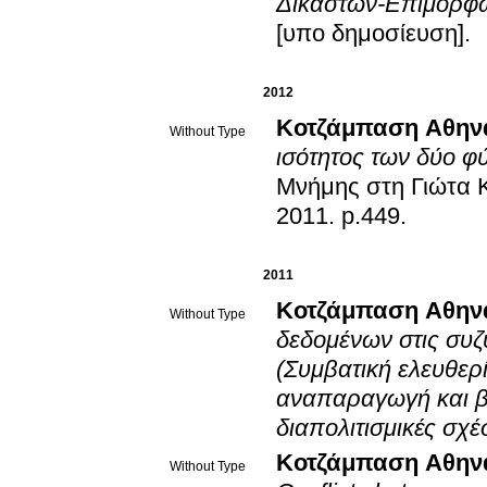
Δικαστών-Επιμορφωτ
[υπο δημοσίευση]
.
2012
Κοτζάμπαση Αθην
Without Type
ισότητος των δύο φ
Μνήμης στη Γιώτα Κ
2011
.
p.449
.
2011
Κοτζάμπαση Αθην
Without Type
δεδομένων στις συζυ
(Συμβατική ελευθερί
αναπαραγωγή και βι
διαπολιτισμικές σχέ
Κοτζάμπαση Αθην
Without Type