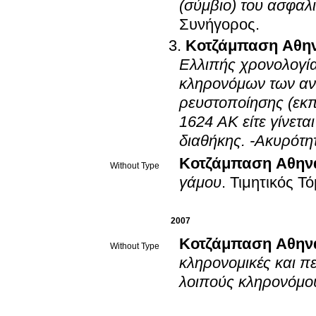
(σύμβιο) του ασφα
Συνήγορος
.
Κοτζάμπαση Αθη
Ελλιπής χρονολογία
κληρονόμων των ανη
ρευστοποίησης (εκ
1624 ΑΚ είτε γίνετα
διαθήκης. -Ακυρότητ
Κοτζάμπαση Αθην
Without Type
γάμου
.
Τιμητικός Τ
2007
Κοτζάμπαση Αθην
Without Type
κληρονομικές και π
λοιπούς κληρονόμο