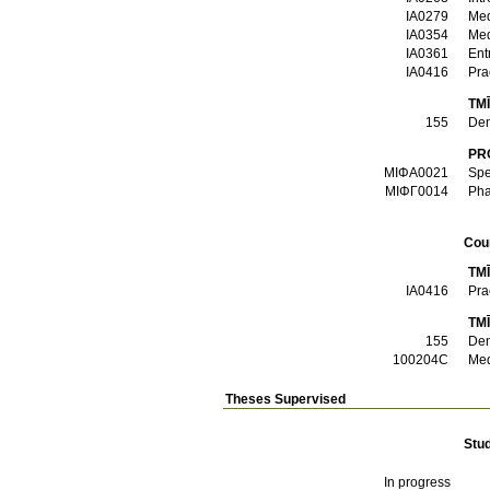
ΙΑ0279
Med
ΙΑ0354
Med
ΙΑ0361
Ent
ΙΑ0416
Pra
TM
155
Den
PR
ΜΙΦΑ0021
Spec
ΜΙΦΓ0014
Pha
Cou
TMĪ
ΙΑ0416
Pra
TM
155
Den
100204C
Med
Theses Supervised
Stu
In progress