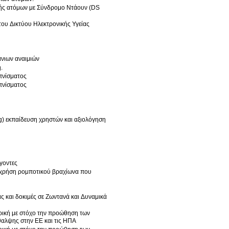
ωής ατόμων με Σύνδρομο Ντάουν (DS
του Δικτύου Ηλεκτρονικής Υγείας
νιων αναιμιών
.
πνίσματος
πνίσματος
) εκπαίδευση χρηστών και αξιολόγηση
γοντες
 χρήση ρομποτικού βραχίωνα που
ας και δοκιμές σε Ζωντανά και Δυναμικά
ορική με στόχο την προώθηση των
θαλψης στην ΕΕ και τις ΗΠΑ