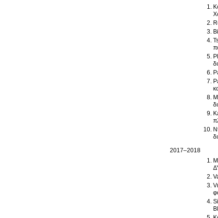
K
Χ
R
B
T
π
P
δ
P
P
κ
M
δ
K
π
N
δ
2017–2018
M
Δ
V
V
φ
S
B
K