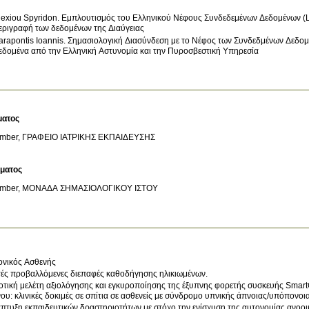
lexiou Spyridon. Εμπλουτισμός του Ελληνικού Νέφους Συνδεδεμένων Δεδομένων (
εριγραφή των δεδομένων της Διαύγειας
arapontis Ioannis. Σημασιολογική Διασύνδεση με το Νέφος των Συνδεδμένων Δεδομ
εδομένα από την Ελληνική Αστυνομία και την Πυροσβεστική Υπηρεσία
ματος
mber, ΓΡΑΦΕΙΟ ΙΑΤΡΙΚΗΣ ΕΚΠΑΙΔΕΥΣΗΣ
ύματος
mber, ΜΟΝΑΔΑ ΣΗΜΑΣΙΟΛΟΓΙΚΟΥ ΙΣΤΟΥ
ονικός Ασθενής
ές προβαλλόμενες διεπαφές καθοδήγησης ηλικιωμένων.
οτική μελέτη αξιολόγησης και εγκυροποίησης της έξυπνης φορετής συσκευής Smar
ου: κλινικές δοκιμές σε σπίτια σε ασθενείς με σύνδρομο υπνικής άπνοιας/υπόπονο
πτυξη εκπαιδευτικών δραστηριοτήτων με στόχο την ενίσχυση της αυτονομίας ανοο