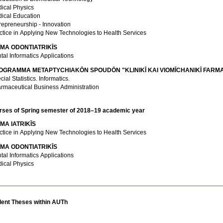
ical Physics
ical Education
repreneurship - Innovation
ctice in Applying New Technologies to Health Services
ĪMA ODONTIATRIKĪS
tal Informatics Applications
OGRAMMA METAPTYCΗIAKŌN SPOUDŌN "KLINIKĪ KAI VIOMĪCΗANIKĪ FARM
ial Statistics. Informatics.
rmaceutical Business Administration
rses of Spring semester of 2018–19 academic year
MA IATRIKĪS
ctice in Applying New Technologies to Health Services
ĪMA ODONTIATRIKĪS
tal Informatics Applications
ical Physics
dent Theses within AUTh