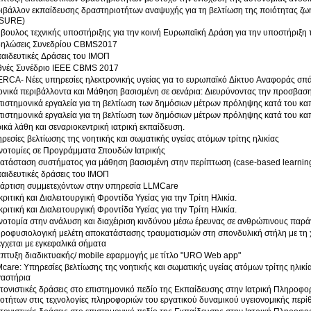
ιβάλλον εκπαίδευσης δραστηριοτήτων αναψυχής για τη βελτίωση της ποιότητας ζ
ISURE)
βουλος τεχνικής υποστήριξης για την κοινή Ευρωπαϊκή Δράση για την υποστήριξη 
ηλώσεις Συνεδρίου CBMS2017
αιδευτικές Δράσεις του ΙΜΟΠ
θνές Συνέδριο IEEE CBMS 2017
RCA- Νέες υπηρεσίες ηλεκτρονικής υγείας για το ευρωπαϊκό Δίκτυο Αναφοράς σπά
ονικά περιβάλλοντα και Μάθηση βασισμένη σε σενάρια: Διευρύνοντας την προσβαση
πιστημονικά εργαλεία για τη βελτίωση των δημόσιων μέτρων πρόληψης κατά του κα
πιστημονικά εργαλεία για τη βελτίωση των δημόσιων μέτρων πρόληψης κατά του κα
ρικά λάθη και σεναριοκεντρική ιατρική εκπαίδευση.
ρεσίες βελτίωσης της νοητικής και σωματικής υγείας ατόμων τρίτης ηλικίας
νοτομίες σε Προγράμματα Σπουδών Ιατρικής
ατάσταση συστήματος για μάθηση βασισμένη στην περίπτωση (case-based learning
αιδευτικές δράσεις του ΙΜΟΠ
άρτιση συμμετεχόντων στην υπηρεσία LLMCare
κριτική και Διαλειτουργική Φροντίδα Υγείας για την Τρίτη Ηλικία.
κριτική και Διαλειτουργική Φροντίδα Υγείας για την Τρίτη Ηλικία.
νοτομία στην ανάλυση και διαχέιριση κινδύνου μέσω έρευνας σε ανθρώπινους παρά
ροφυσιολογική μελέτη αποκατάστασης τραυματισμών στη σπονδυλική στήλη με τη
έγχεται με εγκεφαλικά σήματα
πτυξη διαδικτυακής/ mobile εφαρμογής με τίτλο "URO Web app"
care: Υπηρεσίες βελτίωσης της νοητικής και σωματικής υγείας ατόμων τρίτης ηλικί
αστήρια
τονιστικές δράσεις στο επιστημονικό πεδίο της Εκπαίδευσης στην Ιατρική Πληροφ
ιοτήτων στις τεχνολογίες πληροφοριών του εργατικού δυναμικού υγειονομικής περί