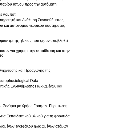
 σταδίου ύπνου προς την αυτόματη
με Ρομπότ
πηρετητή και Ανάλυση Συναισθήματος
κού και αυτόνομου νευρικού συστήματος
μων τρίτης ηλικίας που έχουν υποβληθεί
σεων για χρήση στην εκπαίδευση και στην
ες
Ανίχνευσης και Προαγωγής της
Neurophusiological Data
ατικής Ενδυνάμωσης Ηλικιωμένων και
σε Σενάρια με Χρήση Γράφων: Περίπτωση
ια Εκπαιδευτικού υλικού για τη φροντίδα
εδομένων εγκεφάλου ηλικιωμένων ατόμων