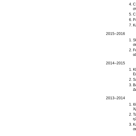
C
σ
C
P
K
2015–2016
S
σ
F
α
2014–2015
K
Ε
S
B
Δ
2013–2014
I
Χ
T
η
K
σ