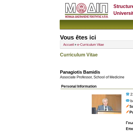
Structur
Universi
Vous êtes ici
Accueil
»
e-Curriculum Vitae
Curriculum Vitae
Panagiotis Bamidis
Associate Professor, School of Medicine
Personal Information
2
b
S
P
Γνω
Επι