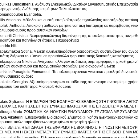
oulikas Dimosthenis. Ανάλυση Εγκεφαλικών Δικτύων Συναισθηματικής Επεξεργασίας
ωροχρονικής Ανάλυσης και μέτρων Πολυπλοκότητας
omanopoulou Evangelia.
illis Antonios. Μέθοδοι και συστήματα βιοϊατρικής τεχνολογίας υποστήριξης αυτόνο
solaki Anthoula. Απόκριση ασθενών με ήπια νοητική διαταραχή σε παρεμβάσεις νέων
ολυμορφισμούς προδιαθεσικών γονιδίων
lomariti Christina. Νευροφυσιολογική διερεύνηση της αποτελεσματικότητας των μ
ιαδικτύου και παιγνίων σε άτομα με σχιζοφρένεια
andria Niki.
apakyriakou Sotiria. Μελέτη αλληλεπιδράσεων διαφορετικών συστημάτων του ανθ
ατά τη διάρκεια του ύπνου σε πρωτόκολλο φαρμακευτικής διακοπής καπνίσματος
etaxopoulou Nikoleta. Ανίχνευση αλλαγών σε δείκτες συμπεριφοράς της καθημεριν
ικτύων συσχετισμού και πραγματικών στοιχείων: μια διαχρονική μελέτη
artsidis Panagiotis-Emmanouil. Το πολυπαραγοντικό γνωστικό προκλητό δυναμικό ως
ληθυσμιακές ομάδες
takakis Georgios. Αξιοποίηση σεναρίων εκπαίδευσης στην νευρο-ανατομία με χρήσ
ιαμέσου του αισθητήρα Microsoft HoloLens
akris Stylianos. Η ΕΠΙΔΡΑΣΗ ΤΗΣ ΕΦΑΡΜΟΓΗΣ BRAINHQ ΣΤΗ ΓΝΩΣΤΙΚΗ ΛΕΙ
ΥΣΚΟΛΙΕΣ ΚΑΙ Η ΣΧΕΣΗ ΤΟΥ ΣΥΝΑΙΣΘΗΜΑΤΟΣ ΚΑΙ ΤΗΣ ΕΠΙΔΟΣΗΣ: ΜΙΑ ΜΕΛΕ
aliouga Maria. ΣΩΜΑΤΙΚΗ ΚΑΙ ΝΟΗΤΙΚΗ ΕΝΔΥΝΑΜΩΣΗ ΣΕ ΑΤΟΜΑ ΜΕ ΣΥΝΔΡ
raka Aikaterini. Επεξεργασία Βιοϊατρικού Σήματος (Η χρήση ηλεκτροεγκεφαλικών κ
αρμακευτικών παρεμβάσεων στοχευμένων στην τρίτη ηλικία).
iouli Styliani. Η ΕΠΙΔΡΑΣΗ ΤΗΣ ΕΦΑΡΜΟΓΗΣ BRAINHQ ΣΤΗ ΓΝΩΣΤΙΚΗ ΛΕΙΤΟΥ
EHMEL ΚΑΙ Η ΣΧΕΣΗ ΜΕΤΑΞΥ ΤΟΥ ΣΥΝΑΙΣΘΗΜΑΤΟΣ ΚΑΙΤΗΣ ΕΠΙΔΟΣΗΣ ΜΙΑ 
onstantinidis Lavrentios. Πιλοτική σημασιολογική διασύνδεση ανοικτών εργαλείων 