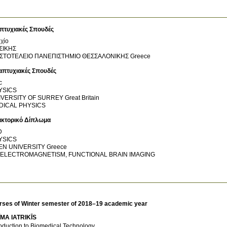
πτυχιακές Σπουδές
χίο
ΣΙΚΗΣ
ΙΣΤΟΤΕΛΕΙΟ ΠΑΝΕΠΙΣΤΗΜΙΟ ΘΕΣΣΑΛΟΝΙΚΗΣ
Greece
απτυχιακές Σπουδές
c
YSICS
IVERSITY OF SURREY
Great Britain
DICAL PHYSICS
ακτορικό Δίπλωμα
D
YSICS
EN UNIVERSITY
Greece
OELECTROMAGNETISM, FUNCTIONAL BRAIN IMAGING
rses of Winter semester of 2018–19 academic year
MA IATRIKĪS
roduction to Biomedical Technology