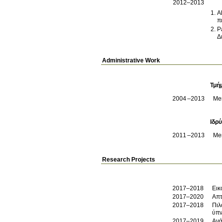
2012–2013
A
π
P
Δ
Administrative Work
Τμή
2004
2013
Me
Ιδρ
2011
2013
Me
Research Projects
2017–2018
Εικ
2017–2020
Απτ
2017–2018
Πιλ
ύπν
2017–2019
Ανά