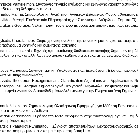
hriskos Panteleimon. Σύγχρονες τεχνικές ανάλυσης και εξαγωγής χαρακτηριστικών
ταδιοποίηση δεδομένων ύπνου
hadou Marina. Σημασιολογική Αναζήτηση Ανοικτών Δεδομένων Φυσικής Άσκησης 
avlidou Meropi. Επεξεργασία Πληροφορίας για Συνεννόηση Ανθρώπου Ρομπότ Εξυ
arakasis Georgios. Μελέτη ποιότητας ύπνου με συσχέτιση χαρακτηριστικών κεντρι
tyliadis Charalampos. Χωρο-χρονική ανάλυση της συναισθηματικής κατάστασης ατό
ε πρόγραμμα νοητικής και σωματικής άσκησης
ountoukidis Ioannis. Τεχνικές προσομοίωσης διαδικασιών σύναψης δημοσίων συμβά
ξιολόγηση των υπαλλήλων που ασκούν καθήκοντα σχετικά με τις ανωτέρω διαδικασί
lados Manousos. Συναισθηματική Υπολογιστική και Εκπαίδευση: Έξυπνες Τεχνικές 
καπιδευτικής Διαιδικασίας
avvidis Theodoros. Recognition and Classification Algorithms with Application to 
abaropoulos Georgios. Σημασιολογική Περιγραφή Παιχνιδιών Εκγύμανσης και Σωμ
ημιουργία Ανοικτών Διασυνδεδεμένων Δεδομένων για την Ενεργό και Υγιή Γήρανση
ōannidīs Lazaros. Σημασιολογική Ολοκλήρωση Εφαρμογής για Μάθηση Βασιμσένη 
ρήσης σε Εικονικούς Ασθενείς
axidou Andromachi. O ρόλος των Μετα-Δεδομένων στην Αναπροσαρμογή και Επιμέλε
λικιωμένων ατόμων
artsidis Panagiotis-Emmanouil. Σύγκριση αποτελεσμάτων Ηλεκτροτομογραφικών δ
ε κατάσταση ηρεμίας πριν και μετά την παρέμβαση LLM.