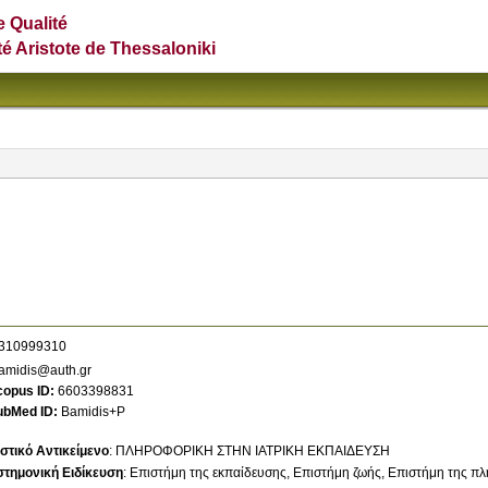
e Qualité
té Aristote de Thessaloniki
310999310
amidis@auth.gr
copus ID
6603398831
ubMed ID
Bamidis+P
στικό Αντικείμενο
:
ΠΛΗΡΟΦΟΡΙΚΗ ΣΤΗΝ ΙΑΤΡΙΚΗ ΕΚΠΑΙΔΕΥΣΗ
στημονική Ειδίκευση
:
Επιστήμη της εκπαίδευσης
Επιστήμη ζωής
Επιστήμη της π