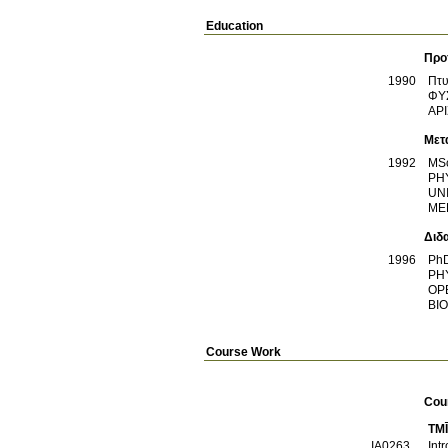
Education
Προ
1990
Πτυ
ΦΥ
ΑΡ
Μετ
1992
MS
PH
UN
ME
Διδ
1996
Ph
PH
OP
BI
Course Work
Cou
TMĪ
ΙΑ0263
Int