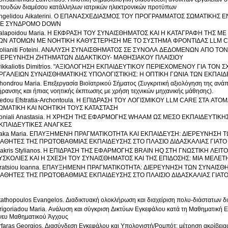
πουδών διαμέσου κατάλληλων ιατρικών ηλεκτρονικών προτύπων
ngelidou Aikaterini. Ο ΕΠΑΝΑΣΧΕΔΙΑΣΜΟΣ ΤΟΥ ΠΡΟΓΡΑΜΜΑΤΟΣ ΣΩΜΑΤΙΚΗΣ Ε
Ε ΣΥΝΔΡΟΜΟ DOWN
alapoidou Maria. Η ΕΚΦΡΑΣΗ ΤΟΥ ΣΥΝΑΙΣΘΗΜΑΤΟΣ ΚΑΙ Η ΚΑΤΑΓΡΑΦΗ ΤΗΣ ΜΕ 
ΩΝ ΑΤΟΜΩΝ ΜΕ ΝΟΗΤΙΚΗ ΚΑΘΥΣΤΕΡΗΣΗ ΜΕ ΤΟ ΣΥΣΤΗΜΑ ΦΡΟΝΤΙΔΑΣ LLM 
olianiti Foteini. ΑΝΑΛΥΣΗ ΣΥΝΑΙΣΘΗΜΑΤΟΣ ΣΕ ΣΥΝΟΛΑ ΔΕΔΟΜΕΝΩΝ ΑΠΟ ΤΟ
ΙΕΡΕΥΝΗΣΗ ΖΗΤΗΜΑΤΩΝ ΔΙΔΑΚΤΙΚΟΥ- ΜΑΘΗΣΙΑΚΟΥ ΠΛΑΙΣΙΟΥ
rikkaliotis Dimitrios. "ΑΞΙΟΛΟΓΗΣΗ ΕΚΠΑΙΔΕΥΤΙΚΟΥ ΠΕΡΙΕΧΟΜΕΝΟΥ ΓΙΑ ΤΟ
ΡΓΑΛΕΙΩΝ ΣΥΝΑΙΣΘΗΜΑΤΙΚΗΣ ΥΠΟΛΟΓΙΣΤΙΚΗΣ: Η ΟΠΤΙΚΗ ΓΩΝΙΑ ΤΩΝ ΕΚΠΑΙΔ
hondrou Maria. Επεξεργασία Βιοϊατρικού Σήματος (Συγκριτική αξιολόγηση της ανά
ήρανσης και ήπιας νοητικής έκπτωσης με χρήση τεχνικών μηχανικής μάθησης).
edou Efstratia-Archontoula. Η ΕΠΙΔΡΑΣΗ ΤΟΥ ΛΟΓΙΣΜΙΚΟΥ LLM CARE ΣΤΑ 
ΩΜΑΤΙΚΗ ΚΑΙ ΝΟΗΤΙΚΗ ΤΟΥΣ ΚΑΤΑΣΤΑΣΗ
oniali Anastasia. Η ΧΡΗΣΗ ΤΗΣ ΕΦΑΡΜΟΓΗΣ WHAAM ΩΣ ΜΕΣΟ ΕΚΠΑΙΔΕΥΤΙΚΗ
ΚΠΑΙΔΕΥΤΙΚΕΣ ΑΝΑΓΚΕΣ
aka Maria. ΕΠΑΥΞΗΜΕΝΗ ΠΡΑΓΜΑΤΙΚΟΤΗΤΑ ΚΑΙ ΕΚΠΑΙΔΕΥΣΗ: ΔΙΕΡΕΥΝΗΣΗ
ΑΘΗΤΕΣ ΤΗΣ ΠΡΩΤΟΒΑΘΜΙΑΣ ΕΚΠΑΙΔΕΥΣΗΣ ΣΤΟ ΠΛΑΣΙΟ ΔΙΔΑΣΚΑΛΙΑΣ ΓΙΑΤΟ
akris Stylianos. Η ΕΠΙΔΡΑΣΗ ΤΗΣ ΕΦΑΡΜΟΓΗΣ BRAIN HQ ΣΤΗ ΓΝΩΣΤΙΚΗ ΛΕ
ΥΣΚΟΛΙΕΣ ΚΑΙ Η ΣΧΕΣΗ ΤΟΥ ΣΥΝΑΙΣΘΗΜΑΤΟΣ ΚΑΙ ΤΗΣ ΕΠΙΔΟΣΗΣ: ΜΙΑ ΜΕΛΕ
ratsiou Ioanna. ΕΠΑΥΞΗΜΕΝΗ ΠΡΑΓΜΑΤΙΚΟΤΗΤΑ: ΔΙΕΡΕΥΝΗΣΗ ΤΩΝ ΣΥΝΑΙΣ
ΑΘΗΤΕΣ ΤΗΣ ΠΡΩΤΟΒΑΘΜΙΑΣ ΕΚΠΑΙΔΕΥΣΗΣ ΣΤΟ ΠΛΑΙΣΙΟ ΔΙΔΑΣΚΑΛΙΑΣ ΓΙΑΤ
tathopoulos Evangelos. Διαδικτυακή ολοκλήρωση και διαχείριση πολυ-διάστατων δι
rigoriadou Maria. Ανάλυση και σύγκριση Δικτύων Εγκεφάλου κατά τη Μαθηματική Ε
νευ Μαθηματικού Άγχους
rfaras Georgios. Διασύνδεση Εγκεφάλου και Υπολογιστή/Ρομπότ: μέτρηση ακρίβεια