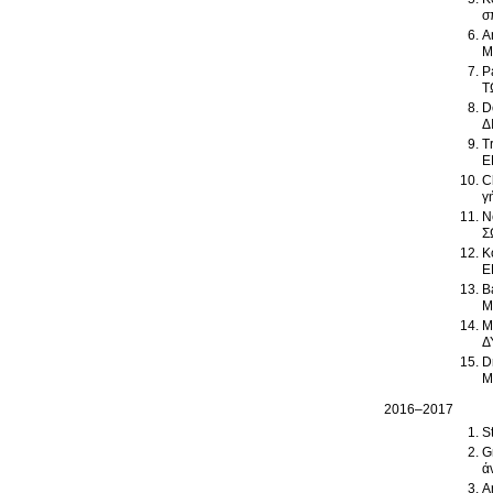
σ
A
Μ
P
Τ
D
Δ
T
Ε
C
γ
N
Σ
K
Ε
B
Μ
M
Δ
D
Μ
2016–2017
S
G
ά
A