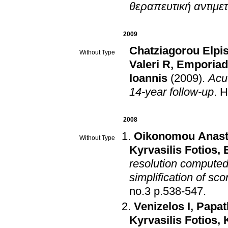
θεραπευτική αντιμε
2009
Chatziagorou Elpi
Without Type
Valeri R
,
Emporiad
Ioannis
(2009)
.
Acu
14-year follow-up
.
H
2008
Oikonomou Anast
Without Type
Kyrvasilis Fotios
,
resolution computed 
simplification of sc
no.3 p.538-547
.
Venizelos I
,
Papat
Kyrvasilis Fotios
,