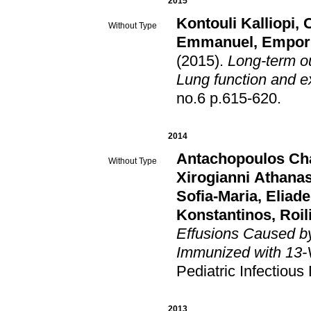
2015
Kontouli Kalliopi
,
C
Without Type
Emmanuel
,
Empori
(2015)
.
Long-term ou
Lung function and e
no.6 p.615-620
.
2014
Antachopoulos Ch
Without Type
Xirogianni Athanas
Sofia-Maria
,
Eliad
Konstantinos
,
Roi
Effusions Caused b
Immunized with 13-
Pediatric Infectious
2013