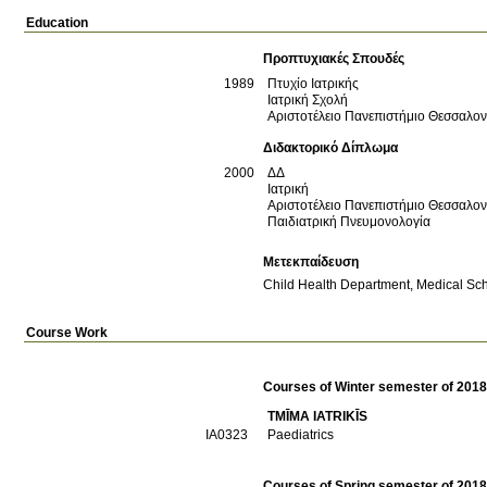
Education
Προπτυχιακές Σπουδές
1989
Πτυχίο Ιατρικής
Ιατρική Σχολή
Αριστοτέλειο Πανεπιστήμιο Θεσσαλο
Διδακτορικό Δίπλωμα
2000
ΔΔ
Ιατρική
Αριστοτέλειο Πανεπιστήμιο Θεσσαλο
Παιδιατρική Πνευμονολογία
Μετεκπαίδευση
Child Health Department, Medical Sch
Course Work
Courses of Winter semester of 201
TMĪMA IATRIKĪS
ΙΑ0323
Paediatrics
Courses of Spring semester of 201