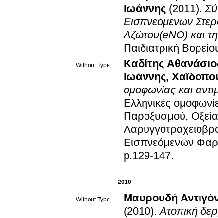
Ιωάννης
(2011)
.
Σύ
Εισπνεόμενων Στερ
Αζώτου(eNO) και τη
Παιδιατρική Βορείο
Καδίτης Αθανάσιο
Without Type
Ιωάννης
,
Χαϊδοπού
ομοφωνίας και αντι
Ελληνικές ομοφωνίε
Παροξυσμού, Οξείας
Λαρυγγοτραχειοβρο
Εισπνεόμενων Φα
p.129-147
.
2010
Μαυρουδή Αντιγό
Without Type
(2010)
.
Ατοπική δερμ