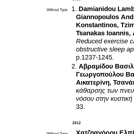
Damianidou Lamb
Without Type
Giannopoulos And
Konstantinos
,
Tzim
Tsanakas Ioannis
,
Reduced exercise ca
obstructive sleep 
p.1237-1245
.
Αβραμίδου Βασιλ
Γεωργοπούλου Βα
Αικατερίνη
,
Τσανά
κάθαρσης των πνευμ
νόσου στην κυστική
33
.
2012
Χατζηαγόρου Ελπί
Without Type