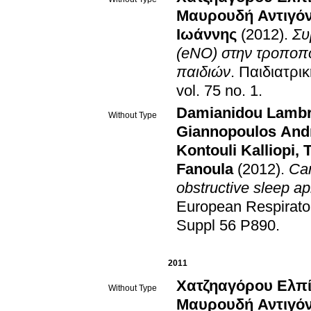
Μαυρουδή Αντιγό
Ιωάννης
(2012)
.
Συ
(eNO) στην τροποπ
παιδιών
.
Παιδιατρικ
vol. 75 no. 1
.
Damianidou Lambr
Without Type
Giannopoulos And
Kontouli Kalliopi
,
Fanoula
(2012)
.
Car
obstructive sleep 
European Respirato
Suppl 56 P890
.
2011
Χατζηαγόρου Ελπί
Without Type
Μαυρουδή Αντιγό