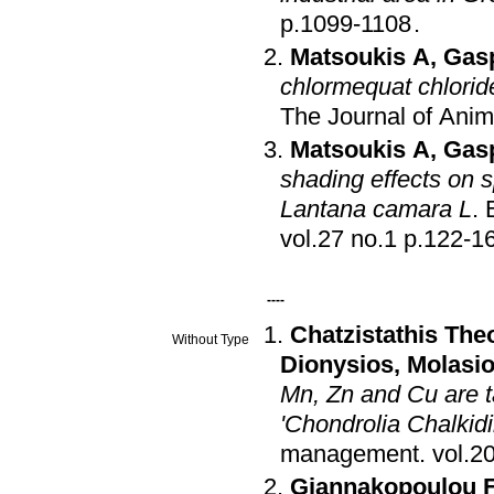
p.1099-1108
.
Matsoukis A
,
Gasp
chlormequat chloride
The Journal of Anim
Matsoukis A
,
Gasp
shading effects on s
Lantana camara L
.
vol.27 no.1 p.122-1
----
Chatzistathis The
Without Type
Dionysios
,
Molasio
Mn, Zn and Cu are t
'Chondrolia Chalkidi
management
.
Giannakopoulou 