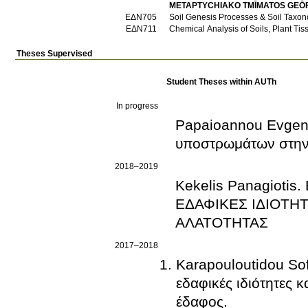
METAPTYCΗIAKO TMĪMATOS GEŌ
ΕΔΝ705
Soil Genesis Processes & Soil Taxo
ΕΔΝ711
Chemical Analysis of Soils, Plant Ti
Theses Supervised
Student Theses within AUTh
In progress
Papaioannou Evgeni
υποστρωμάτων στην 
2018–2019
Kekelis Panagiot
ΕΔΑΦΙΚΕΣ ΙΔΙΟΤΗ
ΑΛΑΤΟΤΗΤΑΣ
2017–2018
Karapouloutidou Sof
εδαφικές ιδιότητες 
έδαφος.