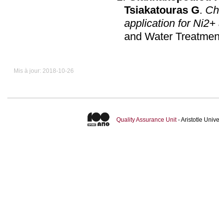
Tsiakatouras G
.
Ch
application for Ni2
and Water Treatmen
Mis à jour: 2018-10-26
Quality Assurance Unit
- Aristotle Uni