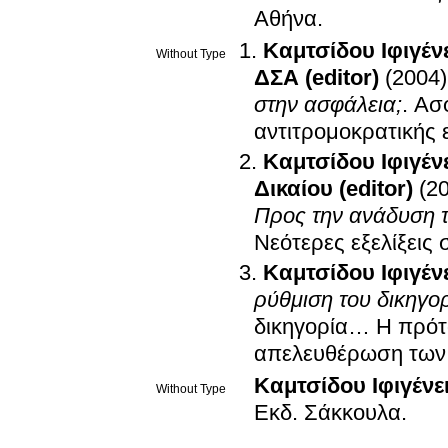
Αθήνα
.
Καμτσίδου Ιφιγέν
Without Type
ΔΣΑ (editor)
(2004)
στην ασφάλεια;
.
Ασφ
αντιτρομοκρατικής 
Καμτσίδου Ιφιγέν
Δικαίου (editor)
(2
Προς την ανάδυση τ
Νεότερες εξελίξεις
Καμτσίδου Ιφιγέν
ρύθμιση του δικηγο
δικηγορία… Η πρότα
απελευθέρωση των 
Καμτσίδου Ιφιγένε
Without Type
Εκδ. Σάκκουλα
.