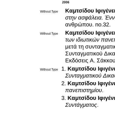
2006
Καμτσίδου Ιφιγένε
Without Type
στην ασφάλεια. Έννο
ανθρώπου
.
no.32
.
Καμτσίδου Ιφιγένε
Without Type
των ιδιωτικών πανε
μετά τη συνταγματ
Συνταγματικού Δικ
Εκδόσεις Α. Σάκκο
Καμτσίδου Ιφιγέν
Without Type
Συνταγματικού Δικα
Καμτσίδου Ιφιγέν
πανεπιστημίου
.
Καμτσίδου Ιφιγέν
Συντάγματος
.