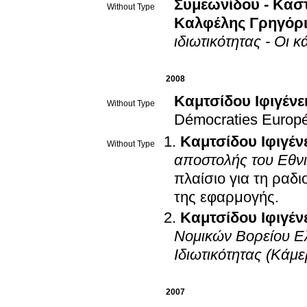
Συμεωνίδου - Κασ
Without Type
Καλφέλης Γρηγόρ
ιδιωτικότητας - Οι 
2008
Καμτσίδου Ιφιγένε
Without Type
Démocraties Europ
Καμτσίδου Ιφιγέν
Without Type
αποστολής του Εθν
πλαίσιο για τη ραδι
της εφαρμογής
.
Καμτσίδου Ιφιγέν
Νομικών Βορείου Ε
Ιδιωτικότητας (Κάμε
2007