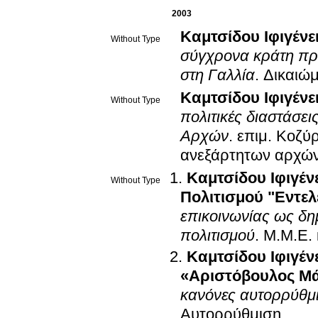
2003
Καμτσίδου Ιφιγένε
Without Type
σύγχρονα κράτη πρ
στη Γαλλία
.
Δικαιώ
Καμτσίδου Ιφιγένε
Without Type
πολιτικές διαστάσε
Αρχών
.
επιμ.
Κοζύρ
ανεξάρτητων αρχώ
Καμτσίδου Ιφιγέν
Without Type
Πολιτισμού "Εντελέ
επικοινωνίας ως δη
πολιτισμού
.
Μ.Μ.Ε. 
Καμτσίδου Ιφιγέν
«Αριστόβουλος Μάν
κανόνες αυτορρύθμ
Αυτορρύθμιση
.