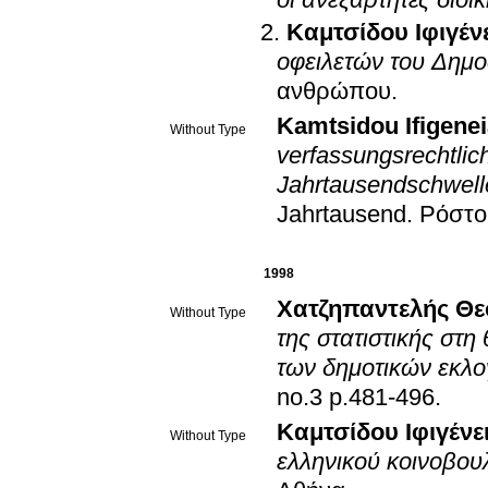
οι ανεξάρτητες διοι
Καμτσίδου Ιφιγέν
οφειλετών του Δημο
ανθρώπου
.
Kamtsidou Ifigene
Without Type
verfassungsrechtlic
Jahrtausendschwell
Jahrtausend
.
Ρόστο
1998
Χατζηπαντελής Θ
Without Type
της στατιστικής στ
των δημοτικών εκλ
no.3 p.481-496
.
Καμτσίδου Ιφιγένε
Without Type
ελληνικού κοινοβου