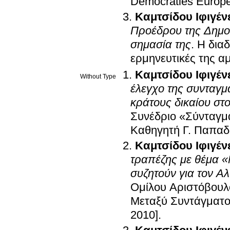
Démocraties Europ
Καμτσίδου Ιφιγέν
Προέδρου της Δημοκ
σημασία της
.
Η διαδ
ερμηνευτικές της α
Καμτσίδου Ιφιγέν
Without Type
έλεγχο της συνταγμ
κράτους δικαίου στ
Συνέδριο «Σύνταγμα
Καθηγητή Γ. Παπαδ
Καμτσίδου Ιφιγέν
τραπέζης με θέμα «Ν
συζητούν για τον Αλ
Ομίλου Αριστόβουλ
Μεταξύ Συντάγματος
2010]
.