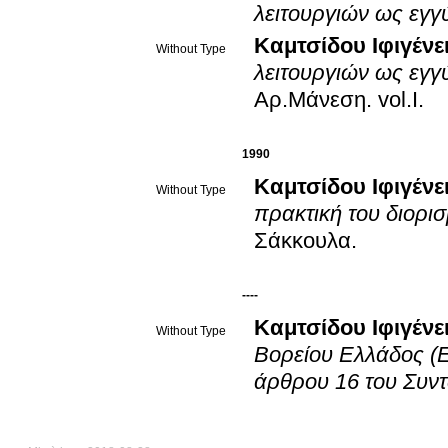
λειτουργιών ως εγγ
Καμτσίδου Ιφιγένε
Without Type
λειτουργιών ως εγγ
Αρ.Μάνεση
.
vol.Ι
.
1990
Καμτσίδου Ιφιγένε
Without Type
πρακτική του διορι
Σάκκουλα
.
----
Καμτσίδου Ιφιγένε
Without Type
Βορείου Ελλάδος (
άρθρου 16 του Συντ