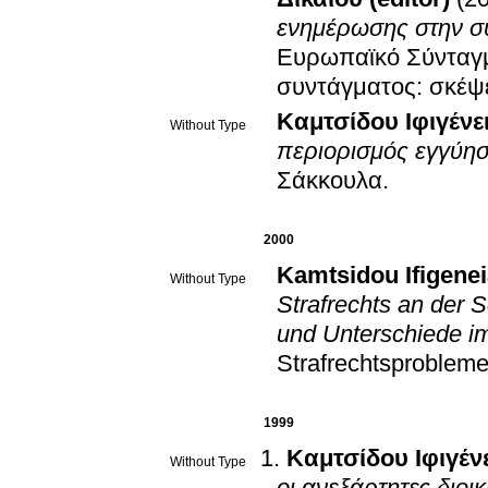
ενημέρωσης στην σ
Ευρωπαϊκό Σύνταγμ
συντάγματος: σκέψε
Καμτσίδου Ιφιγένε
Without Type
περιορισμός εγγύησ
Σάκκουλα
.
2000
Kamtsidou Ifigene
Without Type
Strafrechts an der
und Unterschiede i
Strafrechtsproblem
1999
Καμτσίδου Ιφιγέν
Without Type