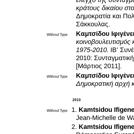
έλεγχο της συνταγμ
κράτους δικαίου στ
Δημοκρατία και Πολ
Σάκκουλας
.
Καμτσίδου Ιφιγένε
Without Type
κοινοβουλευτισμός κ
1975-2010
.
ΙΒ’ Συν
2010: Συνταγματική
[Μάρτιος 2011]
.
Καμτσίδου Ιφιγένε
Without Type
Δημοκρατική αρχή κ
2010
Kamtsidou Ifigene
Without Type
Jean-Michelle de W
Kamtsidou Ifigene