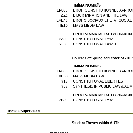
TMĪMA NOMIKĪS
ΕΡ033
DROIT CONSTITUTIONNEL APPRO
ΔΣ1
DISCRIMINATION AND THE LAW
ΕΛΕ43
DROITS SOCIAUX ET ETAT SOCIA
ΠΕ10
MASS MEDIA LAW
PROGRAMMA METAPTYCΗIAKŌN
2Α01
CONSTITUTIONAL LAW I
2Γ01
CONSTITUTIONAL LAW III
Courses of Spring semester of 201
TMĪMA NOMIKĪS
ΕΡ033
DROIT CONSTITUTIONNEL APPRO
ΕΛΕ50
MASS MEDIA LAW
Υ18
CONSTITUTIONAL LIBERTIES
Υ37
SYNTHESIS IN PUBLIC LAW & AD
PROGRAMMA METAPTYCΗIAKŌN
2Β01
CONSTITUTIONAL LAW II
Theses Supervised
Student Theses within AUTh