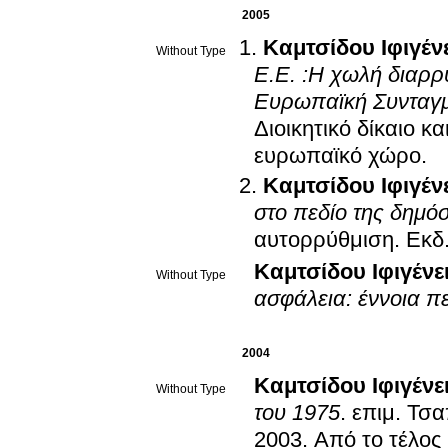
2005
Καμτσίδου Ιφιγέν
Without Type
Ε.Ε. :Η χωλή διαρρ
Ευρωπαϊκή Συνταγμ
Διοικητικό δίκαιο κ
ευρωπαϊκό χώρο
.
Καμτσίδου Ιφιγέν
στο πεδίο της δημό
αυτορρύθμιση
.
Εκδ
Καμτσίδου Ιφιγένε
Without Type
ασφάλεια: έννοια πε
2004
Καμτσίδου Ιφιγένε
Without Type
του 1975
.
επιμ.
Τσα
2003. Από το τέλος