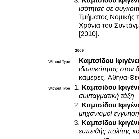
Καμτσίδου Ιφιγέν
ισότητας σε συγκρι
Τμήματος Νομικής τ
Χρόνια του Συντάγ
[2010]
.
2009
Καμτσίδου Ιφιγένε
Without Type
ιδιωτικότητας στον
κάμερες
.
Αθήνα-Θε
Καμτσίδου Ιφιγέν
Without Type
συνταγματική τάξη
.
Καμτσίδου Ιφιγέν
μηχανισμοί εγγύηση
Καμτσίδου Ιφιγέν
ευπειθής πολίτης κα