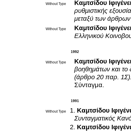
Καμτσίδου Ιφιγένε
Without Type
ρυθμιστικής εξουσί
μεταξύ των άρθρων 
Καμτσίδου Ιφιγένε
Without Type
Ελληνικού Κοινοβο
1992
Καμτσίδου Ιφιγένε
Without Type
βοηθημάτων και το 
(άρθρο 20 παρ. 1Σ)
Σύνταγμα
.
1991
Καμτσίδου Ιφιγέν
Without Type
Συνταγματικός Καν
Καμτσίδου Ιφιγέν