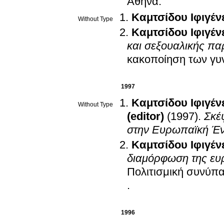
Αθήνα
.
Καμτσίδου Ιφιγέν
Without Type
Καμτσίδου Ιφιγέν
και σεξουαλικής π
κακοποίηση των γυν
1997
Καμτσίδου Ιφιγέν
Without Type
(editor)
(1997)
.
Σκέ
στην Ευρωπαϊκή Έν
Καμτσίδου Ιφιγέν
διαμόρφωση της ευ
Πολιτισμική συνύπ
.
1996