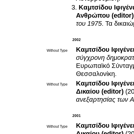
Καμτσίδου Ιφιγέν
Ανθρώπου (editor)
του 1975
.
Τα δικαι
2002
Καμτσίδου Ιφιγένε
Without Type
σύγχρονη δημοκρατ
Ευρωπαϊκό Σύνταγμ
Θεσσαλονίκη
.
Καμτσίδου Ιφιγένε
Without Type
Δικαίου (editor)
(2
ανεξαρτησίας των 
2001
Καμτσίδου Ιφιγένε
Without Type
Δικαίου (editor)
(2