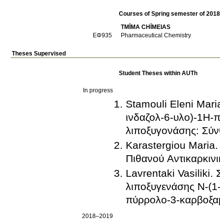
Courses of Spring semester of 201
TMĪMA CΗĪMEIAS
ΕΦ935
Pharmaceutical Chemistry
Theses Supervised
Student Theses within AUTh
In progress
Stamouli Eleni Mar
ινδαζολ-6-υλο)-1Η-
λιποξυγονάσης: Σύν
Karastergiou Maria
Πιθανού Αντικαρκιν
Lavrentaki Vasiliki
λιποξυγενάσης Ν-(1
πύρρολο-3-καρβοξαμ
2018–2019