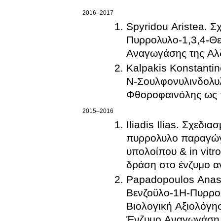
2016–2017
Spyridou Aristea. 
Πυρρολυλο-1,3,4-Θε
Αναγωγάσης της Αλ
Kalpakis Konstanti
Ν-Σουλφονυλινδολυ
Φθοροφαινόλης ως 
2015–2016
Iliadis Ilias. Σχεδι
πυρρολυλο παραγώγ
υπολοίπου & in vitr
δράση στο ένζυμο 
Papadopoulos Anast
Βενζοϋλο-1Η-Πυρρολ
Βιολογική Αξιολόγη
Ένζυμο Αναγωγάση 