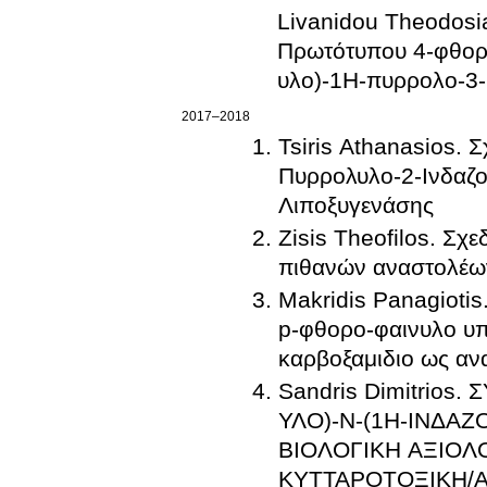
Livanidou Theodosi
Πρωτότυπου 4-φθορο
υλο)-1Η-πυρρολο-3-
2017–2018
Tsiris Athanasios.
Πυρρολυλο-2-Ινδαζ
Λιποξυγενάσης
Zisis Theofilos. Σ
πιθανών αναστολέω
Makridis Panagioti
p-φθορο-φαινυλο υπ
καρβοξαμιδιο ως αν
Sandris Dimitrio
ΥΛΟ)-Ν-(1Η-ΙΝΔΑΖ
ΒΙΟΛΟΓΙΚΗ ΑΞΙΟΛ
ΚΥΤΤΑΡΟΤΟΞΙΚΗ/Α