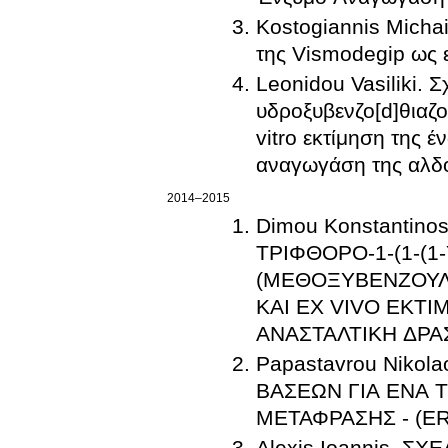
Kostogiannis Micha
της Vismodegip ως 
Leonidou Vasiliki. Σ
υδροξυβενζο[d]θιαζο
vitro εκτίμηση της 
αναγωγάση της αλδ
2014–2015
Dimou Konstantino
ΤΡΙΦΘΟΡΟ-1-(1-(1
(ΜΕΘΟΞΥΒΕΝΖΟΥΛΟ
ΚΑΙ ΕΧ VIVO EΚΤ
ΑΝΑΣΤΑΛΤΙΚΗ ΔΡΑ
Papastavrou Nik
ΒΑΣΕΩΝ ΓΙΑ ΕΝΑ
ΜΕΤΑΦΡΑΣΗΣ - (E
Alexis Ioannis. 