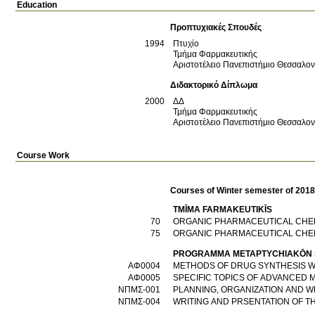
Education
Προπτυχιακές Σπουδές
1994
Πτυχίο
Τμήμα Φαρμακευτικής
Αριστοτέλειο Πανεπιστήμιο Θεσσαλο
Διδακτορικό Δίπλωμα
2000
ΔΔ
Τμήμα Φαρμακευτικής
Αριστοτέλειο Πανεπιστήμιο Θεσσαλο
Course Work
Courses of Winter semester of 201
TMĪMA FARMAKEUTIKĪS
70
ORGANIC PHARMACEUTICAL CHEMI
75
ORGANIC PHARMACEUTICAL CHE
PROGRAMMA METAPTYCΗIAKŌN 
ΑΦ0004
ΑΦ0005
SPECIFIC TOPICS OF ADVANCED 
ΝΠΜΣ-001
PLANNING, ORGANIZATION AND W
ΝΠΜΣ-004
WRITING AND PRSENTATION OF T