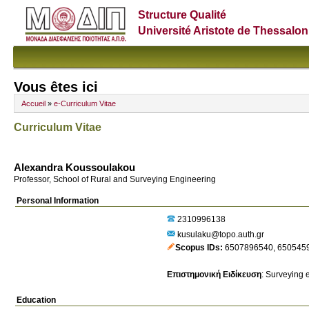
Structure Qualité
Université Aristote de Thessalon
Vous êtes ici
Accueil
»
e-Curriculum Vitae
Curriculum Vitae
Alexandra Koussoulakou
Professor, School of Rural and Surveying Engineering
Personal Information
2310996138
kusulaku@topo.auth.gr
Scopus IDs
6507896540
,
650545
Επιστημονική Ειδίκευση
:
Surveying 
Education