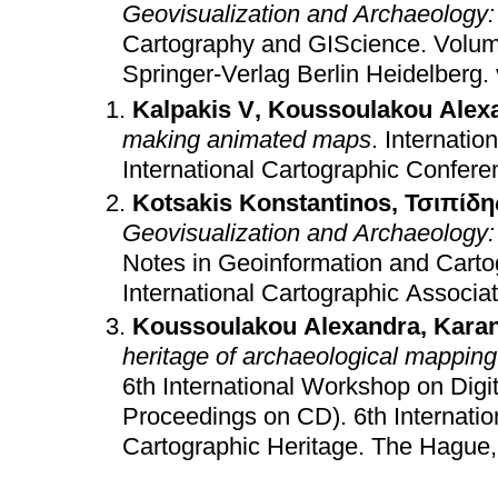
Geovisualization and Archaeology: 
Cartography and GIScience. Volume
Springer-Verlag Berlin Heidelberg
.
Kalpakis V
,
Koussoulakou Alex
making animated maps
.
Internatio
International Cartographic Confere
Kotsakis Konstantinos
,
Τσιπίδη
Geovisualization and Archaeology:
Notes in Geoinformation and Cart
International Cartographic Associa
Koussoulakou Alexandra
,
Karan
heritage of archaeological mapping
6th International Workshop on Dig
Proceedings on CD)
.
6th Internati
Cartographic Heritage
.
The Hague,