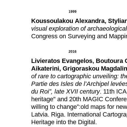
1999
Koussoulakou Alexandra
,
Stylia
visual exploration of archaeologica
Congress on Surveying and Mappi
2016
Livieratos Evangelos
,
Boutoura 
Aikaterini
,
Grigoraskou Magdalin
of rare to cartographic unveiling: 
Partie des Isles de l’Archipel levée
du Roi”, late XVII century
.
11th ICA
heritage" and 20th MAGIC Conferen
willing to change”:old maps for new
Latvia
.
Riga
.
International Cartogr
Heritage into the Digital
.