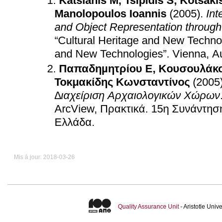
Katsianis M
,
Tsipidis S
,
Kotsaki
Manolopoulos Ioannis
(2005)
.
Int
and Object Representation throug
“Cultural Heritage and New Techno
and New Technologies”
.
Vienna, Au
Παπαδηµητρίου Ε
,
Κουσουλάκο
Τοκμακίδης Κωνσταντίνος
(2005
∆ιαχείριση Αρχαιολογικών Χώρων
ArcView, Πρακτικά
.
15η Συνάντηση
Ελλάδα
.
Mis à jour: 2018-03-26
Quality Assurance Unit
- Aristotle Uni