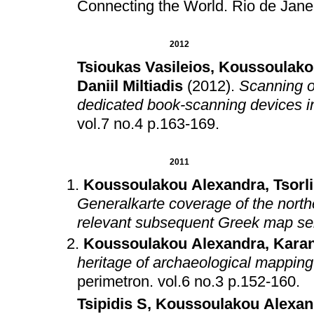
Connecting the World
.
Rio de Janei
2012
Tsioukas Vasileios
,
Koussoulako
Daniil Miltiadis
(2012)
.
Scanning or 
dedicated book-scanning devices i
vol.7 no.4 p.163-169
.
2011
Koussoulakou Alexandra
,
Tsorl
Generalkarte coverage of the northe
relevant subsequent Greek map se
Koussoulakou Alexandra
,
Karan
heritage of archaeological mapping
perimetron
.
vol.6 no.3 p.152-160
.
Tsipidis S
,
Koussoulakou Alexan