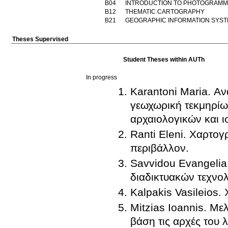
Β04
INTRODUCTION TO PHOTOGRAM
Β12
THEMATIC CARTOGRAPHY
Β21
GEOGRAPHIC INFORMATION SYS
Theses Supervised
Student Theses within AUTh
In progress
Karantoni Maria. Α
γεωχωρική τεκμηρίω
αρχαιολογικών και 
Ranti Eleni. Χαρτογ
περιβάλλον.
Savvidou Evangelia
διαδικτυακών τεχνο
Kalpakis Vasileio
Mitzias Ioannis. Με
βάση τις αρχές του 