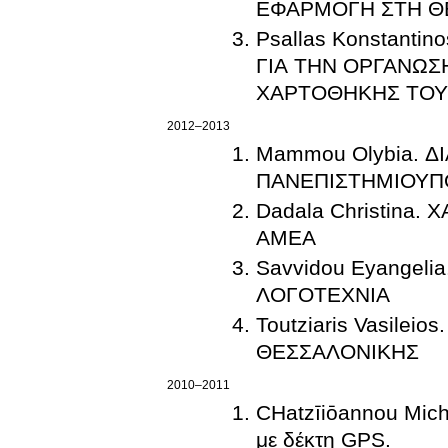
ΕΦΑΡΜΟΓΗ ΣΤΗ Θ
Psallas Konstant
ΓΙΑ ΤΗΝ ΟΡΓΑΝΩΣΗ
ΧΑΡΤΟΘΗΚΗΣ ΤΟΥ 
2012–2013
Mammou Olybia. Δ
ΠΑΝΕΠΙΣΤΗΜΙΟΥΠ
Dadala Christin
ΑΜΕΑ
Savvidou Eyangel
ΛΟΓΟΤΕΧΝΙΑ
Toutziaris Vasil
ΘΕΣΣΑΛΟΝΙΚΗΣ
2010–2011
CΗatzīiōannou Mich
με δέκτη GPS.