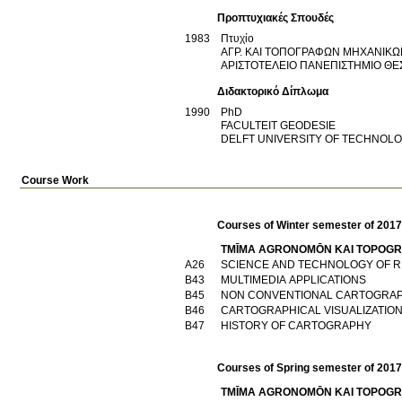
Προπτυχιακές Σπουδές
1983
Πτυχίο
ΑΓΡ. ΚΑΙ ΤΟΠΟΓΡΑΦΩΝ ΜΗΧΑΝΙΚΩ
ΑΡΙΣΤΟΤΕΛΕΙΟ ΠΑΝΕΠΙΣΤΗΜΙΟ Θ
Διδακτορικό Δίπλωμα
1990
PhD
FACULTEIT GEODESIE
DELFT UNIVERSITY OF TECHNOL
Course Work
Courses of Winter semester of 201
TMĪMA AGRONOMŌN KAI TOPOGR
Α26
SCIENCE AND TECHNOLOGY OF R.
Β43
MULTIMEDIA APPLICATIONS
Β45
NON CONVENTIONAL CARTOGRA
Β46
CARTOGRAPHICAL VISUALIZATIO
Β47
HISTORY OF CARTOGRAPHY
Courses of Spring semester of 201
TMĪMA AGRONOMŌN KAI TOPOGR