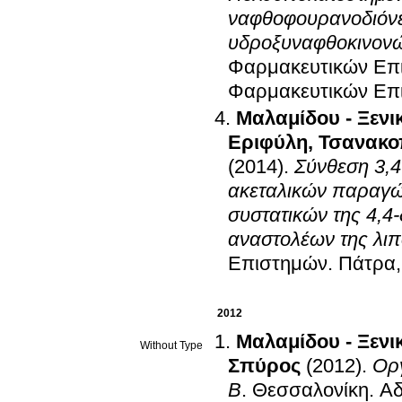
ναφθοφουρανοδιόνες
υδροξυναφθοκινονώ
Φαρμακευτικών Επ
Φαρμακευτικών Επι
Μαλαμίδου - Ξενι
Εριφύλη
,
Τσανακο
(2014)
.
Σύνθεση 3,4
ακεταλικών παραγώ
συστατικών της 4,4
αναστολέων της λι
Επιστημών
.
Πάτρα,
2012
Μαλαμίδου - Ξενι
Without Type
Σπύρος
(2012)
.
Οργ
Β
.
Θεσσαλονίκη
.
Αδ