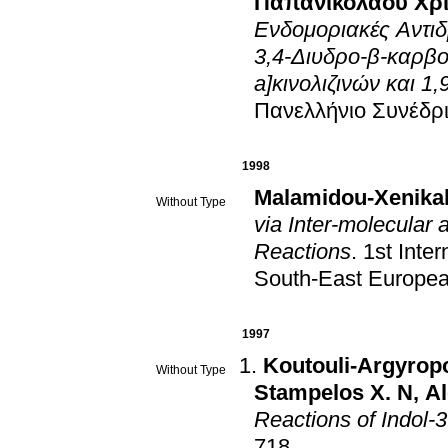
Παπανικολάου Χρι
Ενδομοριακές Αντιδ
3,4-Διυδρο-β-καρβο
a]κινολιζινών και 1
Πανελλήνιο Συνέδρ
1998
Malamidou-Xenikak
Without Type
via Inter-molecular 
Reactions
.
1st Inte
South-East Europea
1997
Koutouli-Argyrop
Without Type
Stampelos X. N
,
Al
Reactions of Indol-3
718
.