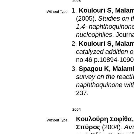
2005
Koulouri S
,
Malam
Without Type
(2005)
.
Studies on t
1,4- naphthoquinone
nucleophiles
.
Journa
Koulouri S
,
Malam
catalyzed addition 
no.46 p.10894-109
Spagou K
,
Malami
survey on the reacti
naphthoquinone wi
237
.
2004
Κουλούρη Σοφίθα
Without Type
Σπύρος
(2004)
.
Αντ