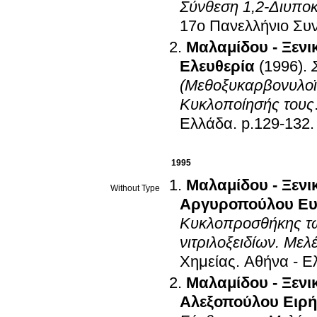
Σύνθεση 1,2-Διυπο
17ο Πανελλήνιο Συν
Μαλαμίδου - Ξενι
Ελευθερία
(1996)
.
(Μεθοξυκαρβονυλοϊσ
Κυκλοποίησής τους
Ελλάδα
.
p.129-132
.
1995
Μαλαμίδου - Ξενι
Without Type
Αργυροπούλου Ευ
Κυκλοπροσθήκης τω
νιτριλοξειδίων. Με
Χημείας
.
Αθήνα - Ε
Μαλαμίδου - Ξενι
Αλεξοπούλου Ειρ