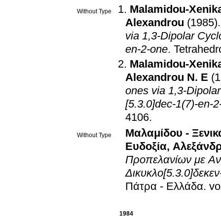
Malamidou-Xenika
Without Type
Alexandrou
(1985)
via 1,3-Dipolar Cycl
en-2-one
.
Tetrahedr
Malamidou-Xenika
Alexandrou N. E
(
ones via 1,3-Dipolar Cy
[5.3.0]dec-1(7)-en-
4106
.
Μαλαμίδου - Ξενικ
Without Type
Ευδοξία
,
Αλεξάνδρ
Προπελανίων με Αν
Δικυκλο[5.3.0]δεκεν
Πάτρα - Ελλάδα
.
1984