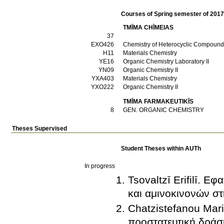
Courses of Spring semester of 201
TMĪMA CΗĪMEIAS
37
ΕΧΟ426
Chemistry of Heterocyclic Compoun
Η11
Materials Chemistry
ΥΕ16
Organic Chemistry Laboratory II
ΥΝ09
Organic Chemistry II
ΥΧΑ403
Materials Chemistry
ΥΧΟ222
Organic Chemistry II
TMĪMA FARMAKEUTIKĪS
8
GEN. ORGANIC CHEMISTRY
Theses Supervised
Student Theses within AUTh
In progress
Tsovaltzī Erifilī. 
και αμινοκινονών σ
Chatzistefanou Mar
προστατευτική δράση