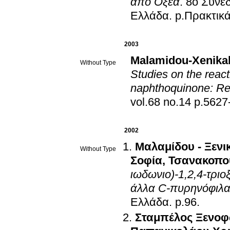
από Οξέα
.
8ο Συνέ
Ελλάδα
.
p.Πρακτικά
2003
Malamidou-Xenika
Without Type
Studies on the react
naphthoquinone: Re
vol.68 no.14 
2002
Μαλαμίδου - Ξενι
Without Type
Σοφία
,
Τσανακοπο
ιωδωνιο)-1,2,4-τριο
άλλα C-πυρηνόφιλ
Ελλάδα
.
p.96
.
Σταμπέλος Ξενο