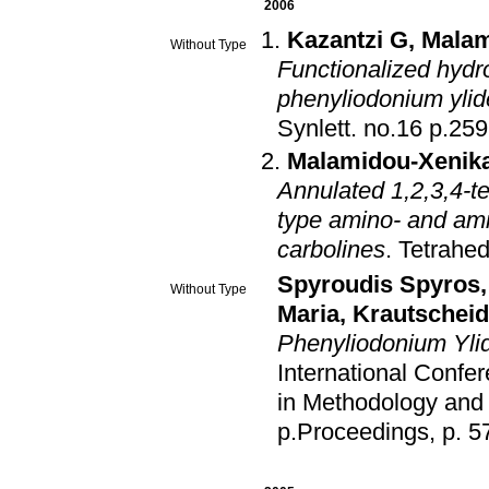
2006
Kazantzi G
,
Malam
Without Type
Functionalized hydr
phenyliodonium ylid
Synlett
.
no.16 p
Malamidou-Xenika
Annulated 1,2,3,4-t
type amino- and amid
carbolines
.
Tetrahe
Spyroudis Spyros
Without Type
Maria
,
Krautscheid
Phenyliodonium Yl
International Confe
in Methodology and 
p.Proceedings, p. 5