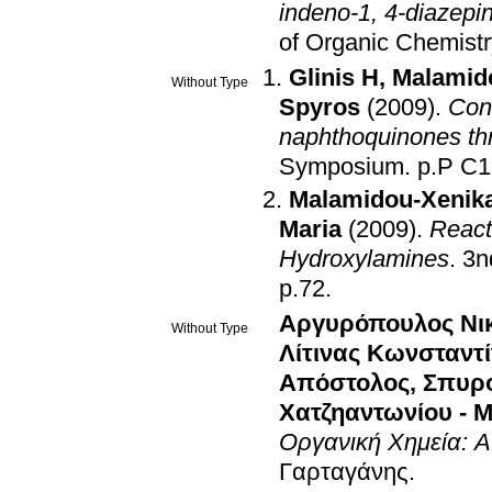
indeno-1, 4-diazepi
of Organic Chemistr
Glinis H
,
Malamido
Without Type
Spyros
(2009)
.
Con
naphthoquinones thr
Symposium
.
p.P C
Malamidou-Xenika
Maria
(2009)
.
React
Hydroxylamines
.
3n
p.72
.
Αργυρόπουλος Νι
Without Type
Λίτινας Κωνσταντ
Απόστολος
,
Σπυρ
Χατζηαντωνίου - 
Οργανική Χημεία: Α
Γαρταγάνης
.