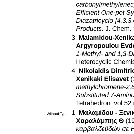
carbonylmethylenec
Efficient One-pot Sy
Diazatricyclo-[4.3.3
Products
.
J. Chem. 
Malamidou-Xenika
Argyropoulou Evd
1-Methyl- and 1,3-Di
Heterocyclic Chemis
Nikolaidis Dimitri
Xenikaki Elisavet
(
methylchromene-2,8-
Substituted 7-Amin
Tetrahedron
.
Μαλαμίδου - Ξενι
Without Type
Χαραλάμπης Θ
(1
καρβαλδεϋδών σε HO