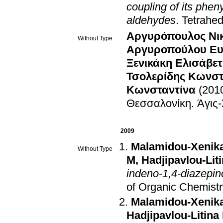
coupling of its phen
aldehydes
.
Tetrahe
Αργυρόπουλος Νι
Without Type
Αργυροπούλου Ευ
Ξενικάκη Ελισάβετ
Τσολερίδης Κωνστ
Κωνσταντίνα
(201
Θεσσαλονίκη
.
Άγις
2009
Malamidou-Xenika
Without Type
M
,
Hadjipavlou-Lit
indeno-1,4-diazepin
of Organic Chemistr
Malamidou-Xenika
Hadjipavlou-Litina