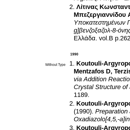
Λίτινας Κωνσταντ
Μπεζεργιαννίδου 
Υποκατεστημένων Π
g]βενζοξαζολ-8-όνη
Ελλάδα
.
vol.Β p.
1990
Koutouli-Argyrop
Without Type
Mentzafos D
,
Terzi
via Addition Reactio
Crystal Structure of
1189
.
Koutouli-Argyrop
(1990)
.
Preparation 
Oxadiazolo[4,5,-a]i
Koutouli-Argyrop