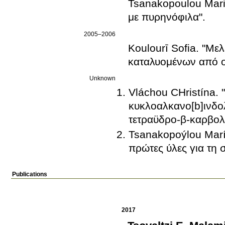
Tsanakopoulou Maria
με πυρηνόφιλα".
2005–2006
Koulourī Sofia. "Με
καταλυομένων από ο
Unknown
Vláchou CΗristína. 
κυκλοαλκανο[b]ινδο
τετραϋδρο-β-καρβολ
Tsanakopoýlou María
πρώτες ύλες για τη
Publications
2017