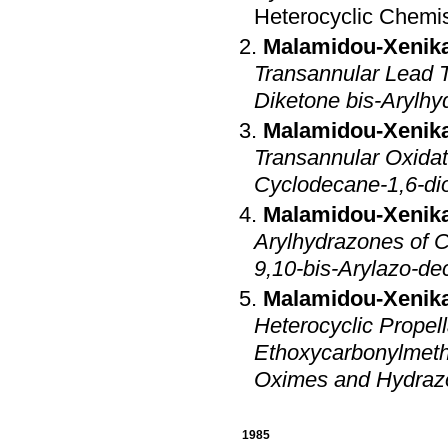
Heterocyclic Chemis
Malamidou-Xenika
Transannular Lead 
Diketone bis-Arylh
Malamidou-Xenika
Transannular Oxidat
Cyclodecane-1,6-di
Malamidou-Xenika
Arylhydrazones of Cyclodecane
9,10-bis-Arylazo-de
Malamidou-Xenika
Heterocyclic Propel
Ethoxycarbonylmeth
Oximes and Hydraz
1985