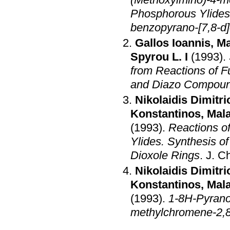
(Methoxyimino)-4-m
Phosphorous Ylides.
benzopyrano-[7,8-d
Gallos Ioannis
,
Ma
Spyrou L. I
(1993)
.
from Reactions of F
and Diazo Compou
Nikolaidis Dimitri
Konstantinos
,
Mala
(1993)
.
Reactions o
Ylides. Synthesis o
Dioxole Rings
.
J. C
Nikolaidis Dimitri
Konstantinos
,
Mala
(1993)
.
1-8H-Pyrano
methylchromene-2,8