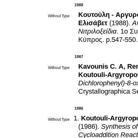
1988
Κουτούλη - Αργυρ
Without Type
Ελισάβετ
(1988)
.
Α
Νιτριλοξείδια
.
1ο Συ
Κύπρος
.
p.547-550
.
1987
Kavounis C. A
,
Ren
Without Type
Koutouli-Argyropo
Crystallographica S
1986
Koutouli-Argyrop
Without Type
(1986)
.
Synthesis of