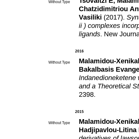
Tsovaltzi E
,
Malami
Without Type
Chatzidimitriou An
Vasiliki
(2017)
.
Synt
ii ) complexes inco
ligands
.
New Journa
2016
Malamidou-Xenikak
Without Type
Bakalbasis Evange
Indanedioneketene w
and a Theoretical S
2398
.
2015
Malamidou-Xenikak
Without Type
Hadjipavlou-Litina
derivatives of lawso