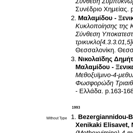
Σύνθεση Συμπυκνω
Συνέδριο Χημείας
.
Μαλαμίδου - Ξενι
Κυκλοποίησης της Κ
Σύνθεση Υποκατεστη
τρικυκλο[4.3.3.01,5
Θεσσαλονίκη
.
Θεσσ
Νικολαϊδης Δημήτ
Μαλαμίδου - Ξενικ
Μεθοξυϊμινο-4-μεθυ
Φωσφορώδη Τριαιθ
- Ελλάδα
.
p.163-16
1993
Bezergiannidou-B
Without Type
Xenikaki Elisavet
,