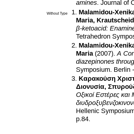
amines
.
Journal of 
Malamidou-Xenika
Without Type
Maria
,
Krautscheid
β-ketoacid: Enamine
Tetrahedron Sympo
Malamidou-Xenika
Maria
(2007)
.
A Con
diazepinones throug
Symposium
.
Berlin
Καρακούση Χριστ
Διονυσία
,
Σπυρού
Οξικοί Εστέρες και 
διυδροξυβενζοκινον
Hellenic Symposium
p.84
.