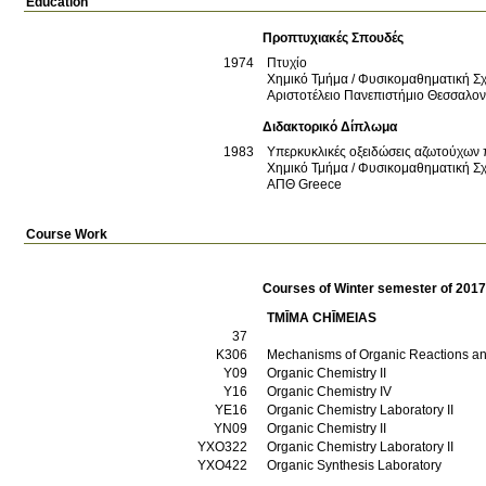
Education
Προπτυχιακές Σπουδές
1974
Πτυχίο
Χημικό Τμήμα / Φυσικομαθηματική Σ
Αριστοτέλειο Πανεπιστήμιο Θεσσαλο
Διδακτορικό Δίπλωμα
1983
Υπερκυκλικές οξειδώσεις αζωτούχων
Χημικό Τμήμα / Φυσικομαθηματική Σ
ΑΠΘ
Greece
Course Work
Courses of Winter semester of 201
TMĪMA CΗĪMEIAS
37
Κ306
Mechanisms of Organic Reactions an
Υ09
Organic Chemistry II
Υ16
Organic Chemistry IV
ΥΕ16
Organic Chemistry Laboratory II
ΥΝ09
Organic Chemistry II
ΥΧΟ322
Organic Chemistry Laboratory II
ΥΧΟ422
Organic Synthesis Laboratory