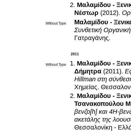
Μαλαμίδου - Ξενι
Νέστωρ
(2012)
.
Οργ
Μαλαμίδου - Ξενικ
Without Type
Συνθετική Οργανική
Γατραγάνης
.
2011
Μαλαμίδου - Ξενι
Without Type
Δήμητρα
(2011)
.
Ε
Hillman στη σύνθεσ
Χημείας
.
Θεσσαλονί
Μαλαμίδου - Ξενι
Τσανακοπούλου Μ
βενζο[h] και 4Η-βε
ακετάλης της λοου
Θεσσαλονίκη - Ελλ