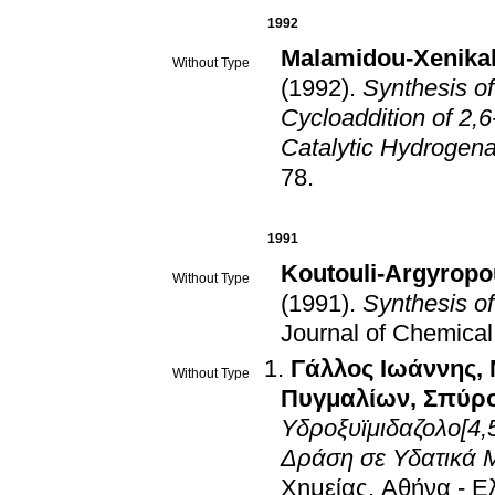
1992
Malamidou-Xenikak
Without Type
(1992)
.
Synthesis of
Cycloaddition of 2,6
Catalytic Ηydrogena
78
.
1991
Koutouli-Argyropo
Without Type
(1991)
.
Synthesis of
Journal of Chemical
Γάλλος Ιωάννης
,
Without Type
Πυγμαλίων
,
Σπύρο
Υδροξυϊμιδαζολο[4,
Δράση σε Υδατικά 
Χημείας
.
Αθήνα - Ε