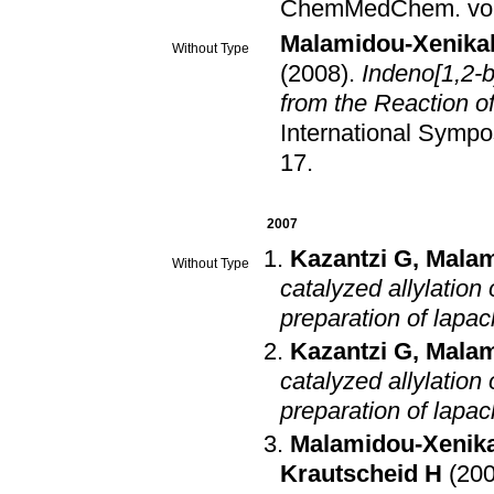
ChemMedChem
.
Malamidou-Xenikak
Without Type
(2008)
.
Indeno[1,2-
from the Reaction o
International Symp
17
.
2007
Kazantzi G
,
Malam
Without Type
catalyzed allylation
preparation of lapac
Kazantzi G
,
Malam
catalyzed allylation
preparation of lapac
Malamidou-Xenika
Krautscheid H
(20