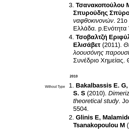
Τσανακοπούλου 
Σπυρούδης Σπύρ
ναφθοκινονών
.
21ο
Ελλάδα
.
p.Ενότητα
Τσοβαλτζή Εριφύ
Ελισάβετ
(2011)
.
Θ
λοουσόνης παρουσί
Συνέδριο Χημείας
.
2010
Bakalbassis E. G
Without Type
S. S
(2010)
.
Dimeriz
theoretical study
.
Jo
5504
.
Glinis E
,
Malamido
Tsanakopoulou M