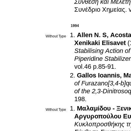
Σύνθεση και Mελέτη
Συνέδριο Χημείας
.
1994
Allen N. S
,
Acosta
Without Type
Xenikaki Elisavet
(
Stabilising Action 
Piperidine Stabilizer
vol.46 p.85-91
.
Gallos Ioannis
,
Ma
of Furazano[3,4-b]q
of the 2,3-Dinitroso
198
.
Μαλαμίδου - Ξενι
Without Type
Αργυροπούλου Ευ
Κυκλοπροσθήκης της