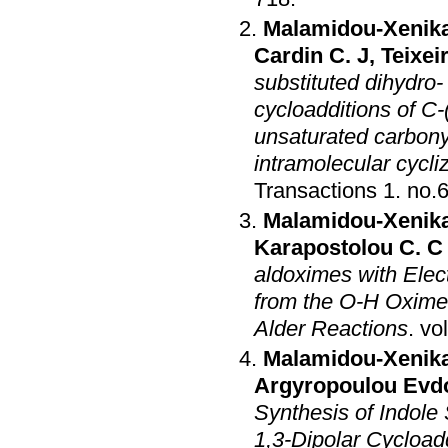
Malamidou-Xenika
Cardin C. J
,
Teixei
substituted dihydro-
cycloadditions of C-
unsaturated carbonyl
intramolecular cycli
Transactions 1
.
Malamidou-Xenika
Karapostolou C. C
aldoximes with Elec
from the O-H Oximes
Alder Reactions
.
Malamidou-Xenika
Argyropoulou Evd
Synthesis of Indole
1,3-Dipolar Cycloadditions of C-(1-Methylindol-2-y