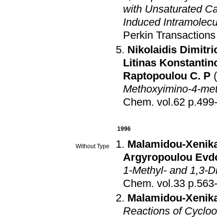
with Unsaturated Ca
Induced Intramolecu
Perkin Transactions
Nikolaidis Dimitri
Litinas Konstantin
Raptopoulou C. P
Methoxyimino-4-met
Chem
.
vol.62 p.
1996
Malamidou-Xenika
Without Type
Argyropoulou Evd
1-Methyl- and 1,3-Di
Chem
.
vol.33 p.
Malamidou-Xenika
Reactions of Cycloo