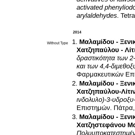
activated phenyliod
arylaldehydes
.
Tetr
2014
Μαλαμίδου - Ξενι
Without Type
Χατζηπαύλου - Λί
δραστικότητα των 2
και των 4,4-διμεθο
Φαρμακευτικών Επ
Μαλαμίδου - Ξενι
Χατζηπαύλου-Λίτι
ινδολυλο)-3-υδροξυ
Επιστημών
.
Πάτρα,
Μαλαμίδου - Ξενι
Χατζηστεφάνου Μ
Πολυυποκατεστημέν