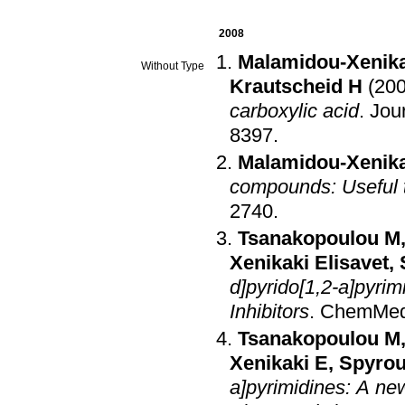
2008
Malamidou-Xenika
Without Type
Krautscheid H
(20
carboxylic acid
.
Jou
8397
.
Malamidou-Xenika
compounds: Useful t
2740
.
Tsanakopoulou M
Xenikaki Elisavet
,
d]pyrido[1,2-a]pyri
Inhibitors
.
ChemMe
Tsanakopoulou M
Xenikaki E
,
Spyrou
a]pyrimidines: A new