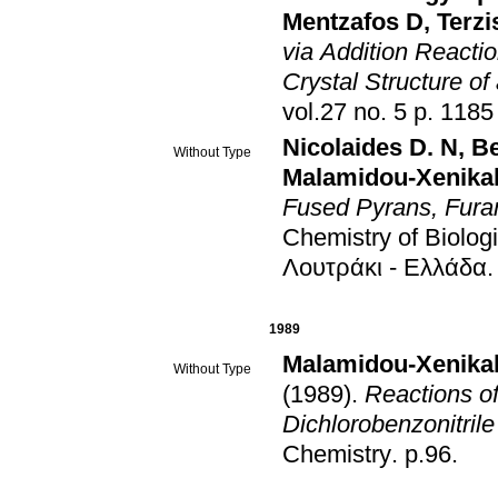
Mentzafos D
,
via Addition Reactio
Crystal Structure of
vol.27 no. 5 p
Nicolaides D. N
,
Be
Without Type
Malamidou-Xenikak
Fused Pyrans, Fura
Chemistry of Biolog
Λουτράκι - Ελλάδα
1989
Malamidou-Xenikak
Without Type
(1989)
.
Reactions of
Dichlorobenzonitril
Chemistry
.
p.96
.