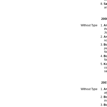
Sa
an
200
An
Without Type
th
Jo
An
Bo
pe
N
Bo
Ne
Ko
co
s
200
An
Without Type
at
Bo
in
Bo