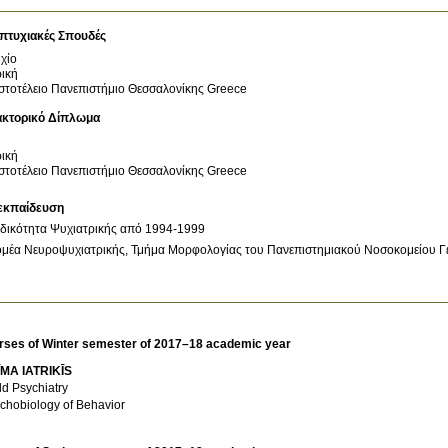
πτυχιακές Σπουδές
χίο
ρική
στοτέλειο Πανεπιστήμιο Θεσσαλονίκης
Greece
ακτορικό Δίπλωμα
ρική
στοτέλειο Πανεπιστήμιο Θεσσαλονίκης
Greece
εκπαίδευση
ομέα Νευροψυχιατρικής, Τμήμα Μορφολογίας του Πανεπιστημιακού Νοσοκομείου Γε
rses of Winter semester of 2017–18 academic year
MA IATRIKĪS
ld Psychiatry
chobiology of Behavior