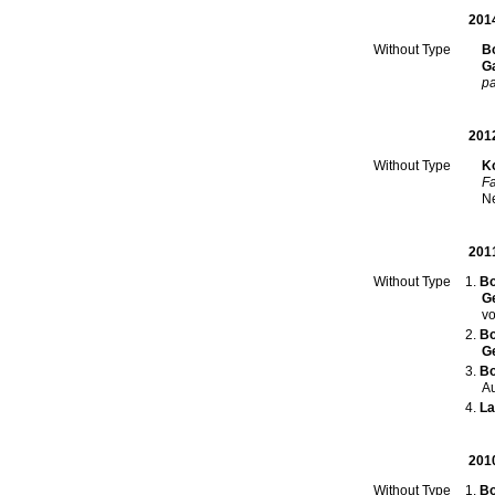
201
B
Without Type
Ga
p
201
K
Without Type
Fa
N
201
Bo
Without Type
G
Bo
G
Bo
Au
La
201
Bo
Without Type