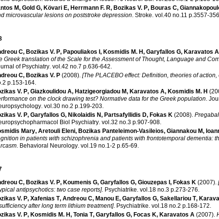
ntos M
,
Gold G
,
Kövari E
,
Herrmann F. R
,
Bozikas V. P
,
Bouras C
,
Giannakopoul
d microvascular lesions on poststroke depression
.
Stroke
.
vol.40 no.11 p.3557-3
8
dreou C
,
Bozikas V. P
,
Papouliakos I
,
Kosmidis M. H
,
Garyfallos G
,
Karavatos A
e Greek translation of the Scale for the Assessment of Thought, Language and Co
urnal of Psychiatry
.
vol.42 no.7 p.636-642
.
dreou C
,
Bozikas V. P
(2008)
.
[The PLACEBO effect: Definition, theories of action, 
no.2 p.153-164
.
zikas V. P
,
Giazkoulidou A
,
Hatzigeorgiadou M
,
Karavatos A
,
Kosmidis M. H
(20
rformance on the clock drawing test? Normative data for the Greek population
.
Jou
europsychology
.
vol.30 no.2 p.199-203
.
zikas V. P
,
Garyfallos G
,
Nikolaidis N
,
Partsafyllidis D
,
Fokas K
(2008)
.
Pregabal
uropsychopharmacol Biol Psychiatry
.
vol.32 no.3 p.907-908
.
smidis Mary
,
Aretouli Eleni
,
Bozikas Panteleimon-Vasileios
,
Giannakou M
,
Ioan
gnition in patients with schizophrenia and patients with frontotemporal dementia: t
arcasm
.
Behavioral Neurology
.
vol.19 no.1-2 p.65-69
.
7
dreou C
,
Bozikas V. P
,
Koumenis G
,
Garyfallos G
,
Giouzepas I
,
Fokas K
(2007)
.
ypical antipsychotics: two case reports]
.
Psychiatrike
.
vol.18 no.3 p.273-276
.
zikas V. P
,
Xafenias T
,
Andreou C
,
Manou E
,
Garyfallos G
,
Sakellariou T
,
Karava
sufficiency after long term lithium treatment]
.
Psychiatrike
.
vol.18 no.2 p.168-172
.
zikas V. P
,
Kosmidis M. H
,
Tonia T
,
Garyfallos G
,
Focas K
,
Karavatos A
(2007)
.