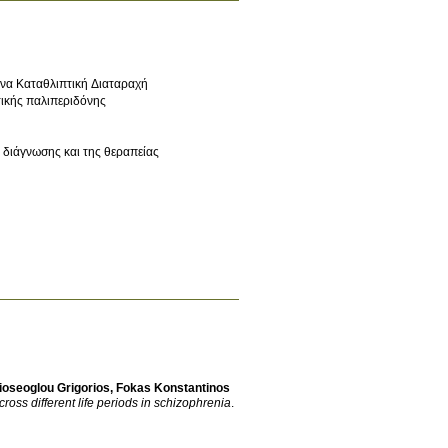
ονα Καταθλιπτική Διαταραχή
τικής παλιπεριδόνης
 διάγνωσης και της θεραπείας
ioseoglou Grigorios
,
Fokas Konstantinos
oss different life periods in schizophrenia
.