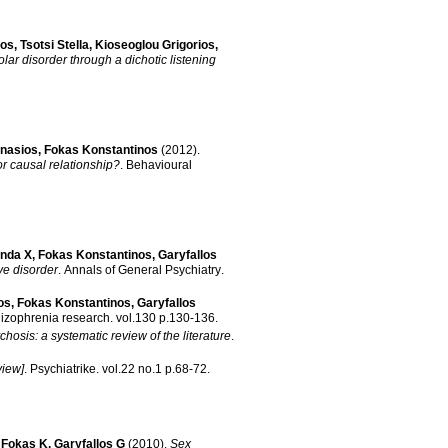
ros
,
Tsotsi Stella
,
Kioseoglou Grigorios
,
olar disorder through a dichotic listening
nasios
,
Fokas Konstantinos
(2012)
.
or causal relationship?
.
Behavioural
nda X
,
Fokas Konstantinos
,
Garyfallos
ve disorder
.
Annals of General Psychiatry
.
os
,
Fokas Konstantinos
,
Garyfallos
izophrenia research
.
vol.130 p.130-136
.
chosis: a systematic review of the literature
.
view]
.
Psychiatrike
.
vol.22 no.1 p.68-72
.
,
Fokas K
,
Garyfallos G
(2010)
.
Sex