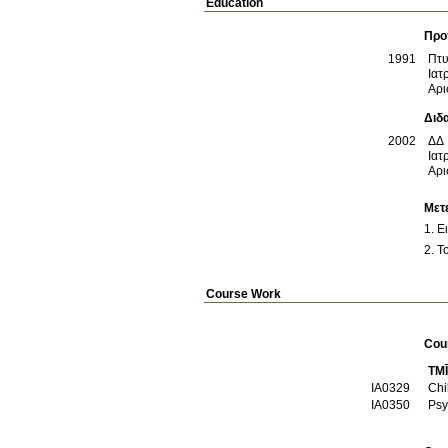
Education
Προ
1991
Πτυ
Ιατ
Αρι
Διδ
2002
ΔΔ
Ιατ
Αρι
Μετ
2. Τ
Course Work
Cou
TMĪ
ΙΑ0329
Chi
ΙΑ0350
Psy