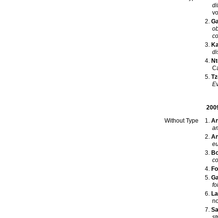
di
Ga
ob
co
Ka
di
Nt
C
Tz
Ev
200
An
Without Type
am
An
eu
Bo
co
Fo
Ga
fo
La
Sa
st