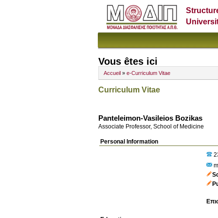
Structur
Universi
Vous êtes ici
Accueil
»
e-Curriculum Vitae
Curriculum Vitae
Panteleimon-Vasileios Bozikas
Associate Professor, School of Medicine
Personal Information
2
m
S
P
Επι