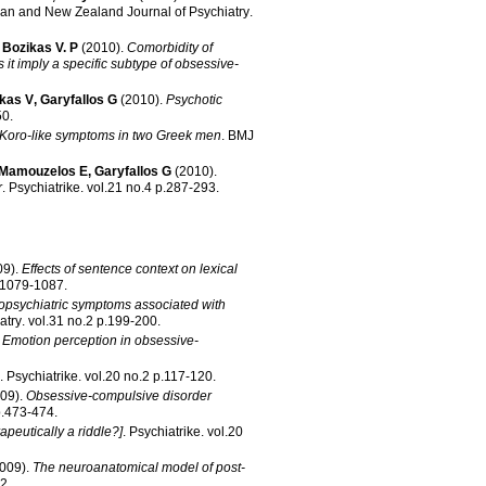
ian and New Zealand Journal of Psychiatry
.
,
Bozikas V. P
(2010)
.
Comorbidity of
it imply a specific subtype of obsessive-
kas V
,
Garyfallos G
(2010)
.
Psychotic
-450
.
Koro-like symptoms in two Greek men
.
BMJ
Mamouzelos E
,
Garyfallos G
(2010)
.
r
.
Psychiatrike
.
vol.21 no.4 p.287-293
.
09)
.
Effects of sentence context on lexical
.47 no.4 p.1079-1087
.
opsychiatric symptoms associated with
atry
.
vol.31 no.2 p.199-200
.
.
Emotion perception in obsessive-
.
Psychiatrike
.
vol.20 no.2 p.117-120
.
09)
.
Obsessive-compulsive disorder
l.21 no.4 p.473-474
.
apeutically a riddle?]
.
Psychiatrike
.
vol.20
009)
.
The neuroanatomical model of post-
162
.