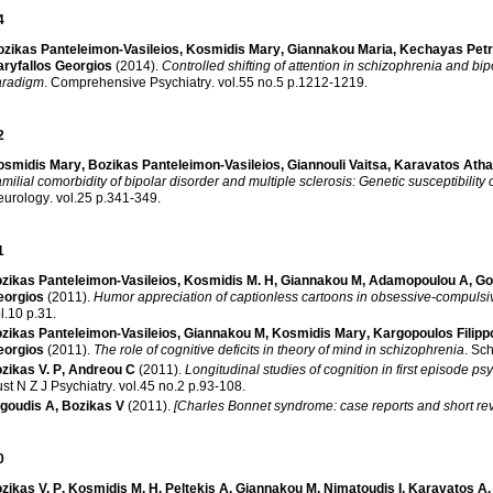
4
ozikas Panteleimon-Vasileios
,
Kosmidis Mary
,
Giannakou Maria
,
Kechayas Pet
ryfallos Georgios
(2014)
.
Controlled shifting of attention in schizophrenia and bip
aradigm
.
Comprehensive Psychiatry
.
vol.55 no.5 p.1212-1219
.
2
osmidis Mary
,
Bozikas Panteleimon-Vasileios
,
Giannouli Vaitsa
,
Karavatos Atha
milial comorbidity of bipolar disorder and multiple sclerosis: Genetic susceptibility 
eurology
.
vol.25 p.341-349
.
1
zikas Panteleimon-Vasileios
,
Kosmidis M. H
,
Giannakou M
,
Adamopoulou A
,
Go
eorgios
(2011)
.
Humor appreciation of captionless cartoons in obsessive-compulsi
vol.10 p.31
.
zikas Panteleimon-Vasileios
,
Giannakou M
,
Kosmidis Mary
,
Kargopoulos Filipp
eorgios
(2011)
.
The role of cognitive deficits in theory of mind in schizophrenia
.
Sch
zikas V. P
,
Andreou C
(2011)
.
Longitudinal studies of cognition in first episode psy
st N Z J Psychiatry
.
vol.45 no.2 p.93-108
.
goudis A
,
Bozikas V
(2011)
.
[Charles Bonnet syndrome: case reports and short re
0
zikas V. P
,
Kosmidis M. H
,
Peltekis A
,
Giannakou M
,
Nimatoudis I
,
Karavatos A