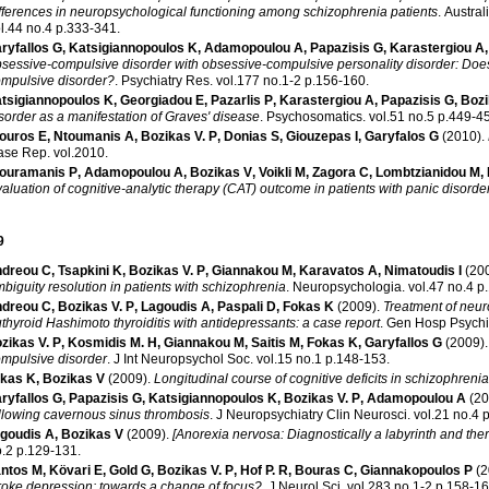
fferences in neuropsychological functioning among schizophrenia patients
.
Austral
vol.44 no.4 p.333-341
.
ryfallos G
,
Katsigiannopoulos K
,
Adamopoulou A
,
Papazisis G
,
Karastergiou A
sessive-compulsive disorder with obsessive-compulsive personality disorder: Does 
mpulsive disorder?
.
Psychiatry Res
.
vol.177 no.1-2 p.156-160
.
tsigiannopoulos K
,
Georgiadou E
,
Pazarlis P
,
Karastergiou A
,
Papazisis G
,
Bozi
sorder as a manifestation of Graves' disease
.
Psychosomatics
.
vol.51 no.5 p.449
ouros E
,
Ntoumanis A
,
Bozikas V. P
,
Donias S
,
Giouzepas I
,
Garyfalos G
(2010)
.
ase Rep
.
vol.2010
.
ouramanis P
,
Adamopoulou A
,
Bozikas V
,
Voikli M
,
Zagora C
,
Lombtzianidou M
,
aluation of cognitive-analytic therapy (CAT) outcome in patients with panic disorde
9
dreou C
,
Tsapkini K
,
Bozikas V. P
,
Giannakou M
,
Karavatos A
,
Nimatoudis I
(20
biguity resolution in patients with schizophrenia
.
Neuropsychologia
.
vol
dreou C
,
Bozikas V. P
,
Lagoudis A
,
Paspali D
,
Fokas K
(2009)
.
Treatment of neur
thyroid Hashimoto thyroiditis with antidepressants: a case report
.
Gen Hosp Psychi
zikas V. P
,
Kosmidis M. H
,
Giannakou M
,
Saitis M
,
Fokas K
,
Garyfallos G
(2009)
mpulsive disorder
.
J Int Neuropsychol Soc
.
vol.15 no.1 p.148-153
.
kas K
,
Bozikas V
(2009)
.
Longitudinal course of cognitive deficits in schizophrenia
ryfallos G
,
Papazisis G
,
Katsigiannopoulos K
,
Bozikas V. P
,
Adamopoulou A
(20
llowing cavernous sinus thrombosis
.
J Neuropsychiatry Clin Neurosci
.
vo
goudis A
,
Bozikas V
(2009)
.
[Anorexia nervosa: Diagnostically a labyrinth and ther
no.2 p.129-131
.
ntos M
,
Kövari E
,
Gold G
,
Bozikas V. P
,
Hof P. R
,
Bouras C
,
Giannakopoulos P
(2
roke depression: towards a change of focus?
.
J Neurol Sci
.
vol.283 no.1-2 p.158-