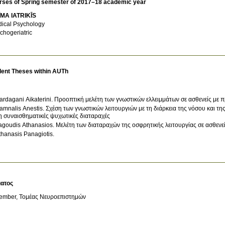
rses of Spring semester of 2017–18 academic year
MA IATRIKĪS
ical Psychology
chogeriatric
dent Theses within AUTh
ardagani Aikaterini. Προοπτική μελέτη των γνωστικών ελλειμμάτων σε ασθενείς με 
amnalis Anestis. Σχέση των γνωστικών λειτουργιών με τη διάρκεια της νόσου και τη
η συναισθηματικές ψυχωτικές διαταραχές
agoudis Athanasios. Μελέτη των διαταραχών της οσφρητικής λειτουργίας σε ασθενεί
thanasis Panagiotis.
ατος
ember, Τομέας Νευροεπιστημών