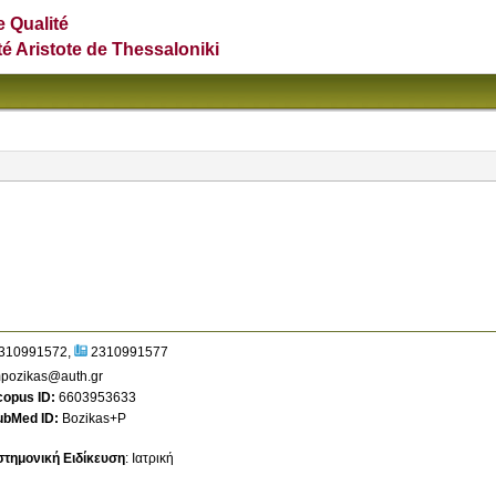
e Qualité
té Aristote de Thessaloniki
310991572
2310991577
pozikas@auth.gr
copus ID
6603953633
ubMed ID
Bozikas+P
στημονική Ειδίκευση
:
Ιατρική