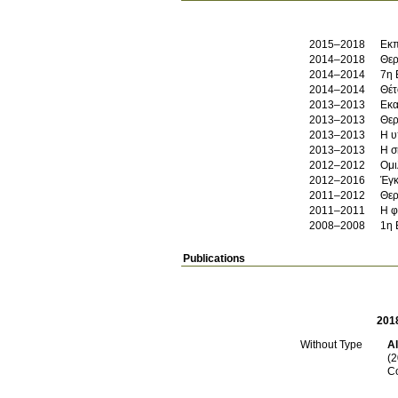
2015–2018
Εκπ
2014–2018
Θερ
2014–2014
7η 
2014–2014
Θέτ
2013–2013
Εκα
2013–2013
Θερ
2013–2013
Η υ
2013–2013
Η σ
2012–2012
Ομι
2012–2016
Έγκ
2011–2012
Θερ
2011–2011
Η φ
2008–2008
1η 
Publications
201
A
Without Type
(2
C