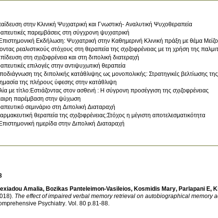
αίδευση στην Κλινική Ψυχιατρική και Γνωστική- Αναλυτική Ψυχοθεραπεία
απευτικές παρεμβάσεις στη σύγχρονη ψυχιατρική
Επιστημονική Εκδήλωση: Ψυχιατρική στην Καθημερινή Κλινική πράξη με θέμα Μείζ
οντας ρεαλιστικούς στόχους στη θεραπεία της σχιζοφρένειας με τη χρήση της παλμι
πίδευση στη σχιζοφρένεια και στη διπολική διατεραχή
απευτικές επιλογές στην αντιψυχωτική θεραπεία
ποδιάγνωση της διπολικής κατάθλιψης ως μονοπολικής: Στρατηγικές βελτίωσης της
ημασία της πλήρους ύφεσης στην κατάθλιψη
λία με τίτλο:Εστιάζοντας στον ασθενή : Η σύγρονη προσέγγιση της σχιζοφρένειας
αιρη παρέμβαση στην ψύχωση
απευτικό σεμινάριο στη Διπολική Διαταραχή
αρμακευτική θεραπεία της σχιζοφρένειας:Στόχος η μέγιστη αποτελεσματικότητα
Επιστημονική ημερίδα στην Διπολική Διαταραχή
8
lexiadou Amalia
,
Bozikas Panteleimon-Vasileios
,
Kosmidis Mary
,
Parlapani E
,
K
018)
.
The effect of impaired verbal memory retrieval on autobiographical memory acr
omprehensive Psychiatry
.
Vol. 80 p.81-88
.