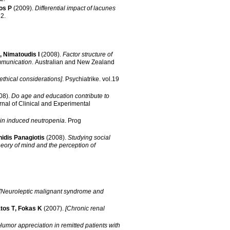
os P
(2009)
.
Differential impact of lacunes
562
.
,
Nimatoudis I
(2008)
.
Factor structure of
mmunication
.
Australian and New Zealand
ethical considerations]
.
Psychiatrike
.
vol.19
08)
.
Do age and education contribute to
rnal of Clinical and Experimental
in induced neutropenia
.
Prog
nidis Panagiotis
(2008)
.
Studying social
heory of mind and the perception of
[Neuroleptic malignant syndrome and
tos T
,
Fokas K
(2007)
.
[Chronic renal
Humor appreciation in remitted patients with