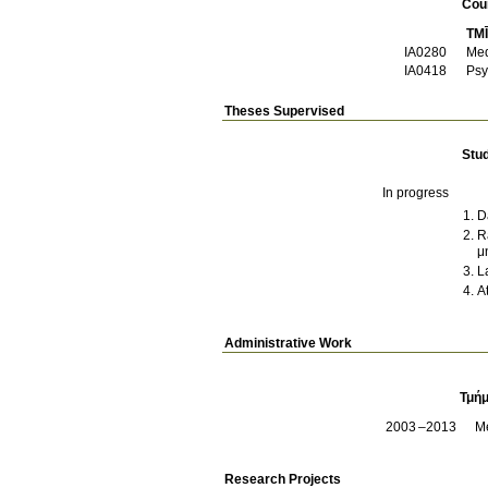
Cou
TMĪ
ΙΑ0280
Med
ΙΑ0418
Psy
Theses Supervised
Stu
In progress
D
R
μ
L
A
Administrative Work
Τμήμ
2003
2013
M
Research Projects