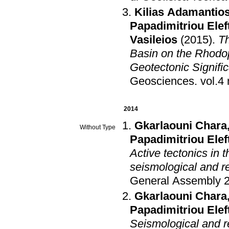
Kilias Adamantio
Papadimitriou Elef
Vasileios
(2015)
.
Th
Basin on the Rhodop
Geotectonic Signific
Geosciences
.
2014
Gkarlaouni Chara
Without Type
Papadimitriou Elef
Active tectonics in
seismological and 
General Assembly 
Gkarlaouni Chara
Papadimitriou Elef
Seismological and 