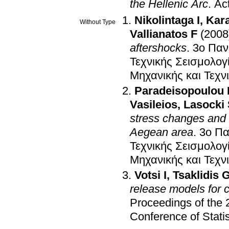
the Hellenic Arc
.
Ac
Nikolintaga I
,
Kara
Without Type
Vallianatos F
(2008
aftershocks
.
3o Παν
Τεχνικής Σεισμολογ
Μηχανικής και Τεχν
Paradeisopoulou 
Vasileios
,
Lasocki
stress changes and e
Aegean area
.
3o Πα
Τεχνικής Σεισμολογ
Μηχανικής και Τεχν
Votsi I
,
Tsaklidis 
release models for c
Proceedings of the 
Conference of Statis