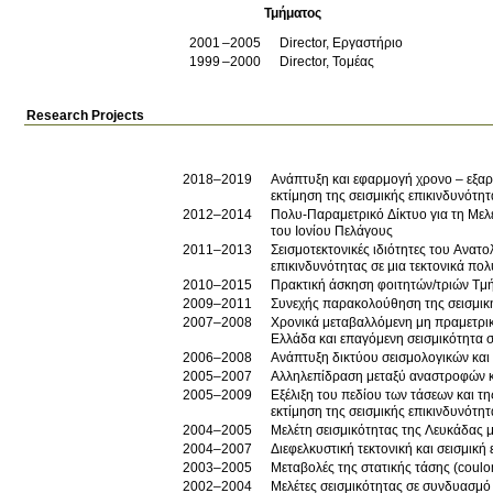
Τμήματος
2001
2005
Director, Εργαστήριο
1999
2000
Director, Τομέας
Research Projects
2018–2019
Ανάπτυξη και εφαρμογή χρονο – εξαρ
εκτίμηση της σεισμικής επικινδυνότητ
2012–2014
Πολυ-Παραμετρικό Δίκτυο για τη Μελ
του Ιονίου Πελάγους
2011–2013
Σεισμοτεκτονικές ιδιότητες του Ανατολικ
επικινδυνότητας σε μια τεκτονικά πο
2010–2015
Πρακτική άσκηση φοιτητών/τριών Tμ
2009–2011
Συνεχής παρακολούθηση της σεισμικ
2007–2008
Χρονικά μεταβαλλόμενη μη πραμετρική
Ελλάδα και επαγόμενη σεισμικότητα 
2006–2008
Ανάπτυξη δικτύου σεισμολογικών και
2005–2007
Αλληλεπίδραση μεταξύ αναστροφών και
2005–2009
Εξέλιξη του πεδίου των τάσεων και 
εκτίμηση της σεισμικής επικινδυνότητ
2004–2005
Μελέτη σεισμικότητας της Λευκάδας
2004–2007
Διεφελκυστική τεκτονική και σεισμική
2003–2005
Μεταβολές της στατικής τάσης (coulo
2002–2004
Μελέτες σεισμικότητας σε συνδυασμό 