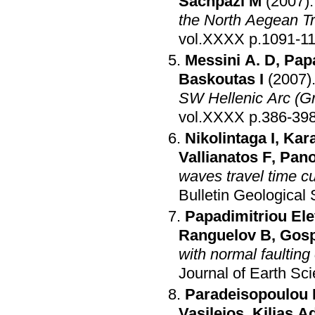
Sachpazi M
(2007)
the North Aegean T
vol.XXXX p.1091
Messini A. D
,
Papa
Baskoutas I
(2007)
SW Hellenic Arc (G
vol.XXXX p.386-39
Nikolintaga I
,
Kara
Vallianatos F
,
Pano
waves travel time c
Bulletin Geological
Papadimitriou Ele
Ranguelov B
,
Gosp
with normal faultin
Journal of Earth Sc
Paradeisopoulou 
Vasileios
,
Kilias A