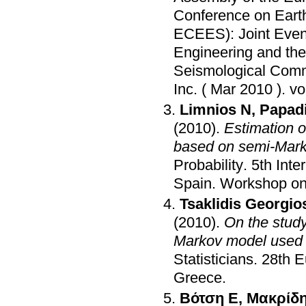
Conference on Eart
ECEES): Joint Even
Engineering and th
Seismological Com
Inc. ( Mar 2010 )
.
Limnios N
,
Papadi
(2010)
.
Estimation 
based on semi-Mar
Probability
.
5th Inte
Spain
.
Workshop on
Tsaklidis Georgio
(2010)
.
On the study
Markov model used f
Statisticians
.
28th E
Greece
.
Βότση Ε
,
Μακρίδη