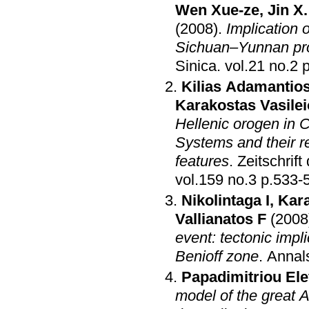
Wen Xue-ze
,
Jin X.
(2008)
.
Implication 
Sichuan–Yunnan pro
Sinica
.
vo
Kilias Adamantio
Karakostas Vasile
Hellenic orogen in 
Systems and their re
features
.
Zeitschrif
vol.159 no.3 p.
Nikolintaga I
,
Kara
Vallianatos F
(2008
event: tectonic impl
Benioff zone
.
Annal
Papadimitriou Ele
model of the great 