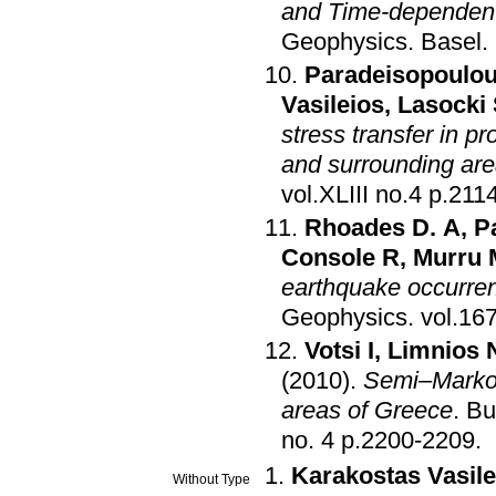
and Time-dependent 
Geophysics
.
Basel
.
Paradeisopoulou
Vasileios
,
Lasocki
stress transfer in p
and surrounding ar
vol.XLIII no.
Rhoades D. A
,
P
Console R
,
Murru 
earthquake occurre
Geophysics
.
Votsi I
,
Limnios 
(2010)
.
Semi–Markov
areas of Greece
.
Bu
no. 4 p.2200-2209
.
Karakostas Vasile
Without Type