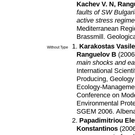
Kachev V. N
,
Rangu
faults of SW Bulgari
active stress regime
Mediterranean Regi
Brassmill
.
Geologic
Karakostas Vasile
Without Type
Ranguelov B
(2006
main shocks and ear
International Scien
Producing, Geology
Ecology-Manageme
Conference on Mod
Environmental Prot
SGEM 2006
.
Albena
Papadimitriou Ele
Konstantinos
(200