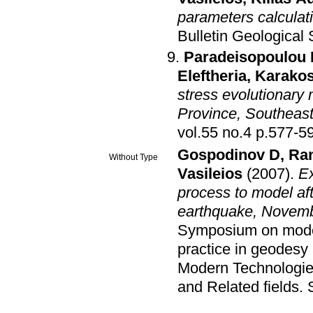
parameters calculati
Bulletin Geological
Paradeisopoulou 
Eleftheria
,
Karakos
stress evolutionary 
Province, Southeas
vol.55 no.4 p.577
Gospodinov D
,
Ra
Without Type
Vasileios
(2007)
.
Ex
process to model aft
earthquake, Novemb
Symposium on moder
practice in geodesy 
Modern Technologies
and Related fields
.