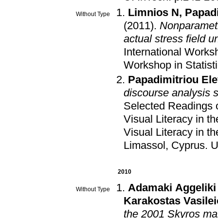
Limnios N
,
Papadi
Without Type
(2011)
.
Nonparametr
actual stress field 
International Worksh
Workshop in Statist
Papadimitriou Ele
discourse analysis s
Selected Readings of
Visual Literacy in 
Visual Literacy in 
Limassol, Cyprus
.
U
2010
Adamaki Aggeliki
Without Type
Karakostas Vasile
the 2001 Skyros ma