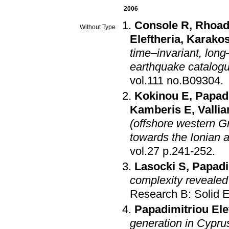
2006
Console R
,
Rhoad
Without Type
Eleftheria
,
Karakos
time–invariant, lon
earthquake catalog
vol.111 no.B09304
.
Kokinou E
,
Papadi
Kamberis E
,
Vallia
(offshore western Gr
towards the Ionian a
vol.27 p.241-252
.
Lasocki S
,
Papadi
complexity revealed
Research B: Solid E
Papadimitriou Ele
generation in Cyprus