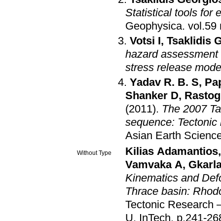
Statistical tools fo
Geophysica
.
Votsi I
,
Tsaklidis 
hazard assessment i
stress release mode
Yadav R. B. S
,
Pap
Shanker D
,
Rastog
(2011)
.
The 2007 Tal
sequence: Tectonic i
Asian Earth Scienc
Kilias Adamantios
Without Type
Vamvaka A
,
Gkarl
Kinematics and Defo
Thrace basin: Rhod
Tectonic Research –
U
.
InTech
.
p.241-26