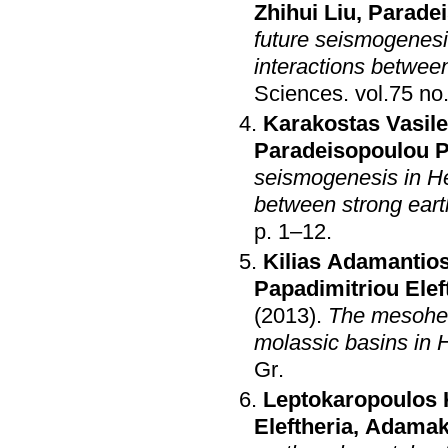
Zhihui Liu
,
Paradei
future seismogenesi
interactions betwee
Sciences
.
vol.75 no
Karakostas Vasile
Paradeisopoulou 
seismogenesis in He
between strong ear
p. 1–12
.
Kilias Adamantio
Papadimitriou Elef
(2013)
.
The mesohell
molassic basins in H
Gr
.
Leptokaropoulos 
Eleftheria
,
Adamaki