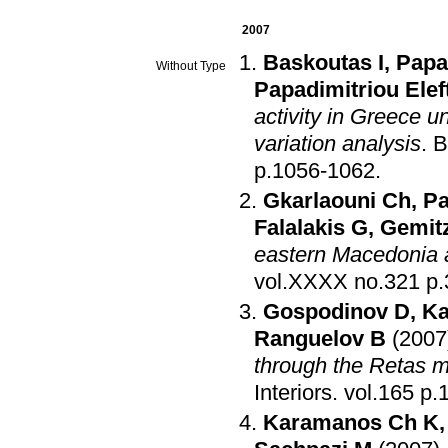
2007
Baskoutas I
,
Papa
Without Type
Papadimitriou Elef
activity in Greece u
variation analysis
.
B
p.1056-1062
.
Gkarlaouni Ch
,
Pa
Falalakis G
,
Gemitz
eastern Macedonia 
vol.XXXX
Gospodinov D
,
Ka
Ranguelov B
(2007
through the Retas 
Interiors
.
vol.
Karamanos Ch K