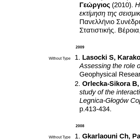
Γεώργιος
(2010)
.
H
εκτίμηση της σεισμι
Πανελλήνιο Συνέδρι
Στατιστικής
.
Βέροια
2009
Lasocki S
,
Karako
Without Type
Assessing the role o
Geophysical Researc
Orlecka-Sikora B
study of the intera
Legnica-Głogów Copp
p.413-434
.
2008
Gkarlaouni Ch
,
Pa
Without Type