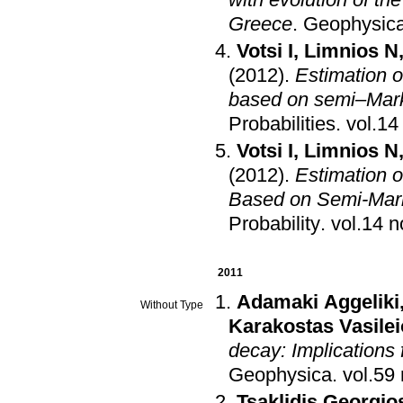
with evolution of th
Greece
.
Geophysical
Votsi I
,
Limnios N
(2012)
.
Estimation 
based on semi–Mar
Probabilities
.
Votsi I
,
Limnios N
(2012)
.
Estimation 
Based on Semi-Mar
Probability
.
2011
Adamaki Aggeliki
Without Type
Karakostas Vasile
decay: Implications 
Geophysica
.
Tsaklidis Georgio