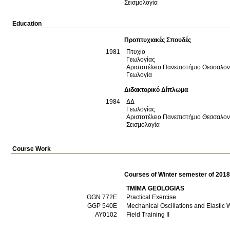
Σεισμολογία
Education
Προπτυχιακές Σπουδές
1981
Πτυχίο
Γεωλογίας
Αριστοτέλειο Πανεπιστήμιο Θεσσαλο
Γεωλογία
Διδακτορικό Δίπλωμα
1984
ΔΔ
Γεωλογίας
Αριστοτέλειο Πανεπιστήμιο Θεσσαλο
Σεισμολογία
Course Work
Courses of Winter semester of 201
TMĪMA GEŌLOGIAS
GGN 772E
Practical Exercise
GGP 540Ε
Mechanical Oscillations and Elastic
ΑΥ0102
Field Training II