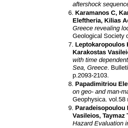
aftershock sequenc
Karamanos C
,
Ka
Eleftheria
,
Kilias 
Greece revealing loc
Geological Society 
Leptokaropoulos 
Karakostas Vasile
with time dependent 
Sea, Greece
.
Bullet
p.2093-2103
.
Papadimitriou Ele
on geo- and man-mad
Geophysica
.
Paradeisopoulou 
Vasileios
,
Taymaz 
Hazard Evaluation i