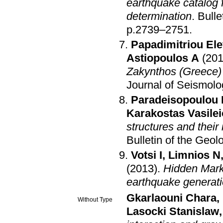
earthquake catalog 
determination
.
Bulle
p.2739–2751
.
Papadimitriou Ele
Astiopoulos A
(201
Zakynthos (Greece) 
Journal of Seismolo
Paradeisopoulou 
Karakostas Vasile
structures and their
Bulletin of the Geol
Votsi I
,
Limnios N
(2013)
.
Hidden Marko
earthquake generat
Gkarlaouni Chara
,
Without Type
Lasocki Stanislaw