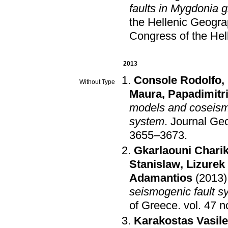
faults in Mygdonia 
the Hellenic Geogra
Congress of the Hel
2013
Console Rodolfo
,
Without Type
Maura
,
Papadimitri
models and coseismic
system
.
Journal Geo
3655–3673
.
Gkarlaouni Charik
Stanislaw
,
Lizurek
Adamantios
(2013)
seismogenic fault s
of Greece
.
vol. 47 n
Karakostas Vasile