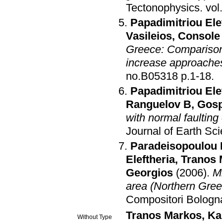
Tectonophysics
.
Papadimitriou Ele
Vasileios
,
Console
Greece: Comparison 
increase approache
no.B05318 p.1-18
.
Papadimitriou Ele
Ranguelov B
,
Gosp
with normal faultin
Journal of Earth Sc
Paradeisopoulou 
Eleftheria
,
Tranos 
Georgios
(2006)
.
M
area (Northern Gree
Compositori Bologn
Tranos Markos
,
Ka
Without Type