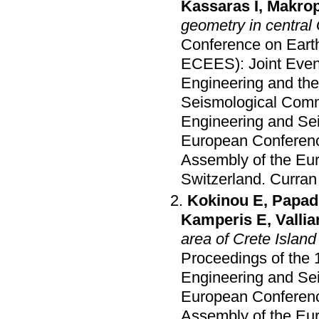
Kassaras I
,
Makrop
geometry in central
Conference on Eart
ECEES): Joint Even
Engineering and th
Seismological Com
Engineering and Sei
European Conferenc
Assembly of the Eu
Switzerland
.
Curran 
Kokinou E
,
Papadi
Kamperis E
,
Vallia
area of Crete Island
Proceedings of the
Engineering and Sei
European Conferenc
Assembly of the Eu