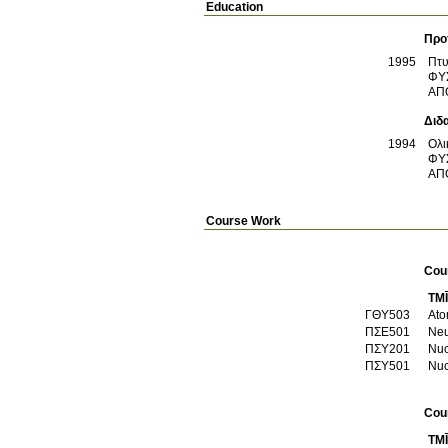
Education
Προ
1995
Πτυ
ΦΥ
ΑΠ
Διδ
1994
Ολι
ΦΥ
ΑΠ
Course Work
Cou
TM
ΓΘΥ503
Ato
ΠΣΕ501
Neu
ΠΣΥ201
Nuc
ΠΣΥ501
Nuc
Cou
TM