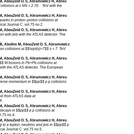
 M
,
AbouZeid O. S
,
Abramowicz H
,
Abreu
Collisions at s NN = 2.76 TeV with the
 M
,
AbouZeid O. S
,
Abramowicz H
,
Abreu
quarks in proton–proton collisions at
cal Journal C
.
vol.75 no.2
.
 M
,
AbouZeid O. S
,
Abramowicz H
,
Abreu
n with jets with the ATLAS detector
.
The
 B
,
Abolins M
,
AbouZeid O. S
,
Abramowicz
on collisions at $$\sqrt{s}=7$$ s = 7 TeV
 M
,
AbouZeid O. S
,
Abramowicz H
,
Abreu
$ W bosons in Pb+Pb collisions at
 with the ATLAS detector
.
The European
 M
,
AbouZeid O. S
,
Abramowicz H
,
Abreu
sverse momentum in $$pp$$ p p collisions
 M
,
AbouZeid O. S
,
Abramowicz H
,
Abreu
nel from ATLAS data at
.4
.
 M
,
AbouZeid O. S
,
Abramowicz H
,
Abreu
decays in $$pp$$ p p collisions at
l.75 no.4
.
 M
,
AbouZeid O. S
,
Abramowicz H
,
Abreu
o a lepton, neutrino and jets in $$pp$$ p
cal Journal C
.
vol.75 no.5
.