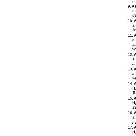
bo
Aa
et
de
A
al
Jo
A
al
tr
vo
A
al
at
A
al
wi
A
H
Te
A
H
$$
A
al
p 
A
H