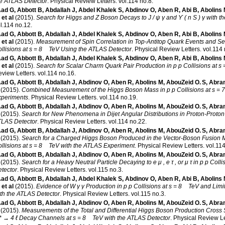
e ATLAS Detector
.
Physical Review Letters
.
vol.114 no.8
.
ad G
,
Abbott B
,
Abdallah J
,
Abdel Khalek S
,
Abdinov O
,
Aben R
,
Abi B
,
Abolins
, et al
(2015)
.
Search for Higgs and Z Boson Decays to J / ψ γ and ϒ ( n S ) γ with 
l.114 no.12
.
ad G
,
Abbott B
,
Abdallah J
,
Abdel Khalek S
,
Abdinov O
,
Aben R
,
Abi B
,
Abolins
, et al
(2015)
.
Measurement of Spin Correlation in Top-Antitop Quark Events and Sea
llisions at s = 8 TeV Using the ATLAS Detector
.
Physical Review Letters
.
vol.114
ad G
,
Abbott B
,
Abdallah J
,
Abdel Khalek S
,
Abdinov O
,
Aben R
,
Abi B
,
Abolins
, et al
(2015)
.
Search for Scalar Charm Quark Pair Production in p p Collisions at 
view Letters
.
vol.114 no.16
.
ad G
,
Abbott B
,
Abdallah J
,
Abdinov O
,
Aben R
,
Abolins M
,
AbouZeid O. S
,
Abra
(2015)
.
Combined Measurement of the Higgs Boson Mass in p p Collisions at s =
xperiments
.
Physical Review Letters
.
vol.114 no.19
.
ad G
,
Abbott B
,
Abdallah J
,
Abdinov O
,
Aben R
,
Abolins M
,
AbouZeid O. S
,
Abra
(2015)
.
Search for New Phenomena in Dijet Angular Distributions in Proton-Proton
TLAS Detector
.
Physical Review Letters
.
vol.114 no.22
.
ad G
,
Abbott B
,
Abdallah J
,
Abdinov O
,
Aben R
,
Abolins M
,
AbouZeid O. S
,
Abra
(2015)
.
Search for a Charged Higgs Boson Produced in the Vector-Boson Fusion 
llisions at s = 8 TeV with the ATLAS Experiment
.
Physical Review Letters
.
vol.11
ad G
,
Abbott B
,
Abdallah J
,
Abdinov O
,
Aben R
,
Abolins M
,
AbouZeid O. S
,
Abra
(2015)
.
Search for a Heavy Neutral Particle Decaying to e μ , e τ , or μ τ in p p Co
tector
.
Physical Review Letters
.
vol.115 no.3
.
ad G
,
Abbott B
,
Abdallah J
,
Abdel Khalek S
,
Abdinov O
,
Aben R
,
Abi B
,
Abolins
, et al
(2015)
.
Evidence of W γ γ Production in p p Collisions at s = 8 TeV and Li
th the ATLAS Detector
.
Physical Review Letters
.
vol.115 no.3
.
ad G
,
Abbott B
,
Abdallah J
,
Abdinov O
,
Aben R
,
Abolins M
,
AbouZeid O. S
,
Abra
(2015)
.
Measurements of the Total and Differential Higgs Boson Production Cross
* → 4 ℓ Decay Channels at s = 8 TeV with the ATLAS Detector
.
Physical Review Le