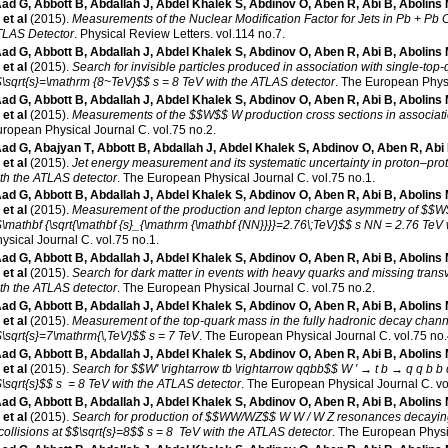
ad G
,
Abbott B
,
Abdallah J
,
Abdel Khalek S
,
Abdinov O
,
Aben R
,
Abi B
,
Abolins
, et al
(2015)
.
Measurements of the Nuclear Modification Factor for Jets in Pb + Pb 
TLAS Detector
.
Physical Review Letters
.
vol.114 no.7
.
ad G
,
Abbott B
,
Abdallah J
,
Abdel Khalek S
,
Abdinov O
,
Aben R
,
Abi B
,
Abolins
, et al
(2015)
.
Search for invisible particles produced in association with single-top-
\sqrt{s}=\mathrm {8~TeV}$$ s = 8 TeV with the ATLAS detector
.
The European Physi
ad G
,
Abbott B
,
Abdallah J
,
Abdel Khalek S
,
Abdinov O
,
Aben R
,
Abi B
,
Abolins
, et al
(2015)
.
Measurements of the $$W$$ W production cross sections in associatio
ropean Physical Journal C
.
vol.75 no.2
.
ad G
,
Abajyan T
,
Abbott B
,
Abdallah J
,
Abdel Khalek S
,
Abdinov O
,
Aben R
,
Abi
, et al
(2015)
.
Jet energy measurement and its systematic uncertainty in proton–prot
th the ATLAS detector
.
The European Physical Journal C
.
vol.75 no.1
.
ad G
,
Abbott B
,
Abdallah J
,
Abdel Khalek S
,
Abdinov O
,
Aben R
,
Abi B
,
Abolins
, et al
(2015)
.
Measurement of the production and lepton charge asymmetry of $$W$
\mathbf {\sqrt{\mathbf {s}_{\mathrm {\mathbf {NN}}}}=2.76\;TeV}$$ s NN = 2.76 TeV
ysical Journal C
.
vol.75 no.1
.
ad G
,
Abbott B
,
Abdallah J
,
Abdel Khalek S
,
Abdinov O
,
Aben R
,
Abi B
,
Abolins
, et al
(2015)
.
Search for dark matter in events with heavy quarks and missing tran
th the ATLAS detector
.
The European Physical Journal C
.
vol.75 no.2
.
ad G
,
Abbott B
,
Abdallah J
,
Abdel Khalek S
,
Abdinov O
,
Aben R
,
Abi B
,
Abolins
, et al
(2015)
.
Measurement of the top-quark mass in the fully hadronic decay chan
\sqrt{s}=7\mathrm{\,TeV}$$ s = 7 TeV
.
The European Physical Journal C
.
vol.75 no
ad G
,
Abbott B
,
Abdallah J
,
Abdel Khalek S
,
Abdinov O
,
Aben R
,
Abi B
,
Abolins
, et al
(2015)
.
Search for $$W' \rightarrow tb \rightarrow qqbb$$ W ′ → t b → q q b b 
\sqrt{s}$$ s = 8 TeV with the ATLAS detector
.
The European Physical Journal C
.
vo
ad G
,
Abbott B
,
Abdallah J
,
Abdel Khalek S
,
Abdinov O
,
Aben R
,
Abi B
,
Abolins
, et al
(2015)
.
Search for production of $$WW/WZ$$ W W / W Z resonances decaying t
collisions at $$\sqrt{s}=8$$ s = 8 TeV with the ATLAS detector
.
The European Physi