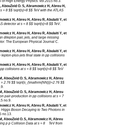
l of High Energy Physics
.
vol.2015 no.3
.
,
AbouZeid O. S
,
Abramowicz H
,
Abreu H
,
 s = 8 $$ \sqrt{s}=8 $$ TeV with the ATLAS
mowicz H
,
Abreu H
,
Abreu R
,
Abulaiti Y
, et
AS detector at s = 8 $$ \sqrt{s}=8 $$ TeV
.
mowicz H
,
Abreu H
,
Abreu R
,
Abulaiti Y
, et
 dilepton pair, jets, and large missing
tor
.
The European Physical Journal C
.
mowicz H
,
Abreu H
,
Abreu R
,
Abulaiti Y
, et
lepton-plus-jets final state in pp collisions
mowicz H
,
Abreu H
,
Abreu R
,
Abulaiti Y
, et
p collisions at s = 8 $$ \sqrt{s}=8 $$ TeV
 M
,
AbouZeid O. S
,
Abramowicz H
,
Abreu
N = 2.76 $$ \sqrt{s_{\mathrm{NN}}}=2.76 $$
.9
.
 M
,
AbouZeid O. S
,
Abramowicz H
,
Abreu
pair-production in pp collisions at s = 7
15 no.9
.
mowicz H
,
Abreu H
,
Abreu R
,
Abulaiti Y
, et
a Higgs Boson Decaying to Two Photons in
5 no.13
.
 M
,
AbouZeid O. S
,
Abramowicz H
,
Abreu
sing p p Collision Data at s = 8 TeV from