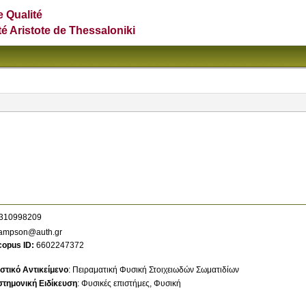
e Qualité
té Aristote de Thessaloniki
310998209
ampson@auth.gr
copus ID
6602247372
στικό Αντικείμενο
:
Πειραματική Φυσική Στοιχειωδών Σωματιδίων
στημονική Ειδίκευση
:
Φυσικές επιστήμες
Φυσική