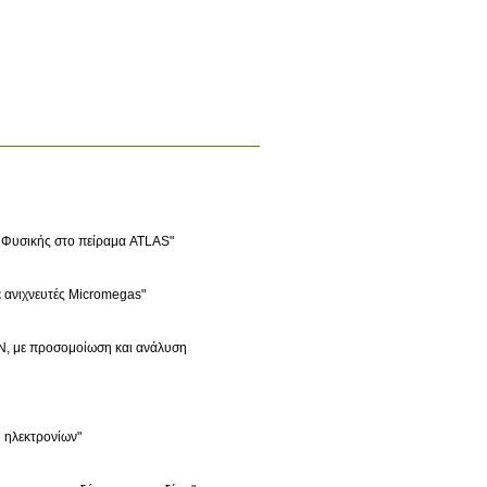
ς Φυσικής στο πείραμα ATLAS"
ε ανιχνευτές Micromegas"
ERN, με προσομοίωση και ανάλυση
υ ηλεκτρονίων"