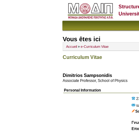
Structur
Universi
Vous êtes ici
Accueil
»
e-Curriculum Vitae
Curriculum Vitae
Dimitrios Sampsonidis
Associate Professor, School of Physics
Personal Information
2
s
S
Γνω
Επι