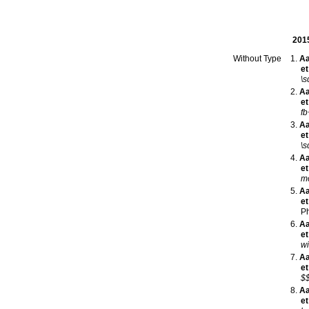
201
Aa
Without Type
et
\s
Aa
et
fb
Aa
et
\s
Aa
et
mo
Aa
et
Ph
Aa
et
wi
Aa
et
$$
Aa
et