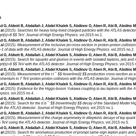
5
d G
,
Abbott B
,
Abdallah J
,
Abdel Khalek S
,
Abdinov O
,
Aben R
,
Abi B
,
Abolins M
 al
(2015)
.
Searches for heavy long-lived charged particles with the ATLAS detector i
qrt{s}=8 $$ TeV
.
Journal of High Energy Physics
.
vol.2015 no.1
.
d G
,
Abbott B
,
Abdallah J
,
Abdel Khalek S
,
Abdinov O
,
Aben R
,
Abi B
,
Abolins M
 al
(2015)
.
Measurement of the inclusive jet cross-section in proton-proton collisions
−1 of data with the ATLAS detector
.
Journal of High Energy Physics
.
vol.2015 no.2
.
d G
,
Abbott B
,
Abdallah J
,
Abdel Khalek S
,
Abdinov O
,
Aben R
,
Abi B
,
Abolins M
 al
(2015)
.
Search for squarks and gluinos in events with isolated leptons, jets an
qrt{s}=8 $$ TeV with the ATLAS detector
.
Journal of High Energy Physics
.
vol.2015 
d G
,
Abbott B
,
Abdallah J
,
Abdel Khalek S
,
Abdinov O
,
Aben R
,
Abi B
,
Abolins M
 al
(2015)
.
Measurement of the t t ¯ $$ t\overline{t} $$ production cross-section as a f
mentum in 7 TeV proton-proton collisions with the ATLAS detector
.
Journal of Hig
d G
,
Abbott B
,
Abdallah J
,
Abdel Khalek S
,
Abdinov O
,
Aben R
,
Abi B
,
Abolins M
 al
(2015)
.
Evidence for the Higgs-boson Yukawa coupling to tau leptons with the 
ysics
.
vol.2015 no.4
.
d G
,
Abbott B
,
Abdallah J
,
Abdel Khalek S
,
Abdinov O
,
Aben R
,
Abi B
,
Abolins M
 al
(2015)
.
Search for the b b ¯ $$ b\overline{b} $$ decay of the Standard Model H
th the ATLAS detector
.
Journal of High Energy Physics
.
vol.2015 no.1
.
d G
,
Abbott B
,
Abdallah J
,
Abdel Khalek S
,
Abdinov O
,
Aben R
,
Abi B
,
Abolins M
 al
(2015)
.
Measurement of the charge asymmetry in dileptonic decays of top quark pa
 TeV using the ATLAS detector
.
Journal of High Energy Physics
.
vol.2015 no.5
.
d G
,
Abbott B
,
Abdallah J
,
Abdel Khalek S
,
Abdinov O
,
Aben R
,
Abi B
,
Abolins M
 al
(2015)
.
Search for anomalous production of prompt same-sign lepton pairs and