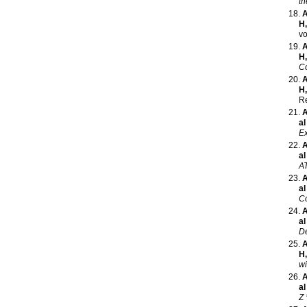
th
A
H
vo
A
H
Co
A
H
Re
A
al
E
A
al
A
A
al
Co
A
al
De
A
H
wi
A
al
Z 