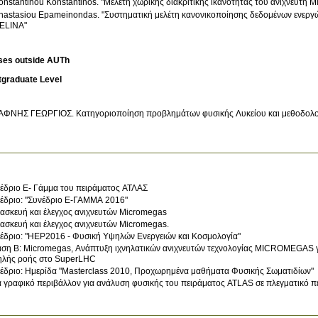
onstantinou Konstantinos. "Μελέτη χωρικής διακριτικής ικανότητας του ανιχνευτή 
nastasiou Epameinondas. "Συστηματική μελέτη κανονικοποίησης δεδομένων ενεργ
ELINA"
ses outside AUTh
tgraduate Level
ΑΦΝΗΣ ΓΕΩΡΓΙΟΣ
.
Κατηγοριοποίηση προβλημάτων φυσικής Λυκείου και μεθοδολογ
έδριο Ε- Γάμμα του πειράματος ΑΤΛΑΣ
έδριο: "Συνέδριο Ε-ΓΑΜΜΑ 2016"
ασκευή και έλεγχος ανιχνευτών Micromegas
ασκευή και έλεγχος ανιχνευτών Micromegas.
έδριο: "HEP2016 - Φυσική Υψηλών Ενεργειών και Κοσμολογία"
ση Β: Micromegas, Ανάπτυξη ιχνηλατικών ανιχνευτών τεχνολογίας ΜΙCROMEGAS γι
λής ροής στο SuperLHC
έδριο: Ημερίδα "Masterclass 2010, Προχωρημένα μαθήματα Φυσικής Σωματιδίων"
 γραφικό περιβάλλον για ανάλυση φυσικής του πειράματος ATLAS σε πλεγματικό π