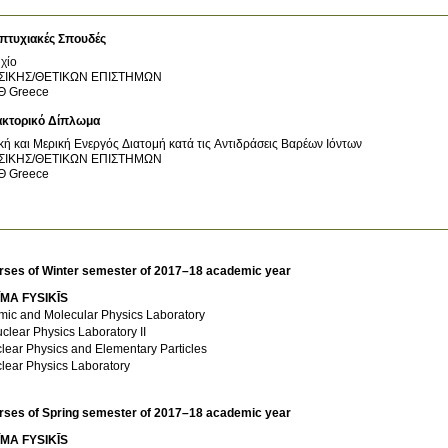
πτυχιακές Σπουδές
χίο
ΣΙΚΗΣ/ΘΕΤΙΚΩΝ ΕΠΙΣΤΗΜΩΝ
Θ
Greece
ακτορικό Δίπλωμα
κή και Μερική Ενεργός Διατομή κατά τις Αντιδράσεις Βαρέων Ιόντων
ΣΙΚΗΣ/ΘΕΤΙΚΩΝ ΕΠΙΣΤΗΜΩΝ
Θ
Greece
rses of Winter semester of 2017–18 academic year
ĪMA FYSIKĪS
mic and Molecular Physics Laboratory
clear Physics Laboratory II
lear Physics and Elementary Particles
lear Physics Laboratory
rses of Spring semester of 2017–18 academic year
ĪMA FYSIKĪS