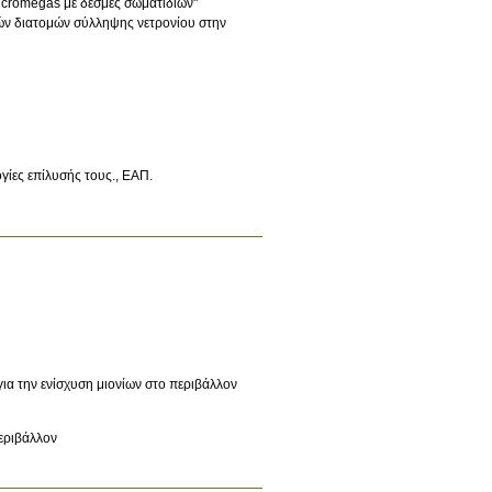
Micromegas με δέσμες σωματιδίων"
ών διατομών σύλληψης νετρονίου στην
ίες επίλυσής τους., ΕΑΠ
.
α την ενίσχυση μιονίων στο περιβάλλον
εριβάλλον