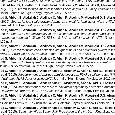
sons with s = 8 $$ \sqrt{s}=8 $$ TeV pp collisions using the ATLAS detector
.
Journa
d G
,
Abbott B
,
Abdallah J
,
Abdel Khalek S
,
Abdinov O
,
Aben R
,
Abi B
,
Abolins M
 al
(2015)
.
A search for high-mass resonances decaying to τ + τ − in pp collisions at
tector
.
Journal of High Energy Physics
.
vol.2015 no.7
.
ad G
,
Abbott B
,
Abdallah J
,
Abdinov O
,
Aben R
,
Abolins M
,
AbouZeid O. S
,
Abra
(2015)
.
Search for low-scale gravity signatures in multi-jet final states with the ATL
urnal of High Energy Physics
.
vol.2015 no.7
.
ad G
,
Abbott B
,
Abdallah J
,
Abdinov O
,
Aben R
,
Abolins M
,
AbouZeid O. S
,
Abra
(2015)
.
Search for supersymmetry in events containing a same-flavour opposite-sign
ansverse momentum in $$\sqrt{s}=8$$ s = 8 TeV pp collisions with the ATLAS detec
l.75 no.7
.
ad G
,
Abbott B
,
Abdallah J
,
Abdinov O
,
Aben R
,
Abolins M
,
AbouZeid O. S
,
Abra
(2015)
.
Search for production of vector-like quark pairs and of four top quarks in the 
 √s=8 TeV with the ATLAS detector
.
Journal of High Energy Physics
.
vol.2015 no.8
.
ad G
,
Abbott B
,
Abdallah J
,
Abdinov O
,
Aben R
,
Abolins M
,
AbouZeid O. S
,
Abra
(2015)
.
Search for heavy lepton resonances decaying to a Z boson and a lepton in p
th the ATLAS detector
.
Journal of High Energy Physics
.
vol.2015 no.9
.
ad G
,
Abbott B
,
Abdallah J
,
Abdel Khalek S
,
Abdinov O
,
Aben R
,
Abi B
,
Abolins
, et al
(2015)
.
Measurement of charged-particle spectra in Pb+Pb collisions at s N 
V with the ATLAS detector at the LHC
.
Journal of High Energy Physics
.
vol.2015 no
ad G
,
Abbott B
,
Abdallah J
,
Abdel Khalek S
,
Abdinov O
,
Aben R
,
Abi B
,
Abolins
, et al
(2015)
.
Measurement of the forward-backward asymmetry of electron and muon 
 \sqrt{s}=7 $$ TeV with the ATLAS detector
.
Journal of High Energy Physics
.
vol.20
ad G
,
Abbott B
,
Abdallah J
,
Abdinov O
,
Aben R
,
Abolins M
,
AbouZeid O. S
,
Abra
(2015)
.
Search for Dark Matter in Events with Missing Transverse Momentum and 
p Collisions at s = 8 TeV with the ATLAS Detector
.
Physical Review Letters
.
vol.11
ad G
,
Abbott B
,
Abdallah J
,
Abdel Khalek S
,
Abdinov O
,
Aben R
,
Abi B
,
Abolins
, et al
(2015)
.
Search for Higgs Boson Pair Production in the γ γ b b ¯ Final State U