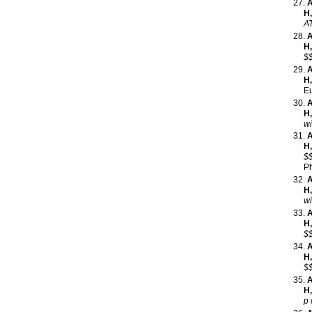
A
H
A
A
H
$$
A
H
Eu
A
H
wi
A
H
$$
Ph
A
H
wi
A
H
$$
A
H
$$
A
H
p 