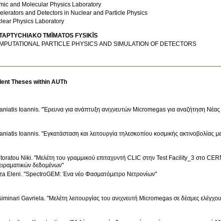
mic and Molecular Physics Laboratory
elerators and Detectors in Nuclear and Particle Physics
lear Physics Laboratory
TAPTYCΗIAKO TMĪMATOS FYSIKĪS
MPUTATIONAL PARTICLE PHYSICS AND SIMULATION OF DETECTORS
dent Theses within AUTh
aniatis Ioannis. "Έρευνα για ανάπτυξη ανιχνευτών Micromegas για αναζήτηση Νέα
aniatis Ioannis. "Εγκατάσταση και λειτουργία τηλεσκοπίου κοσμικής ακτινοβολίας μ
itoratou Niki. "Μελέτη του γραμμικού επιταχυντή CLIC στην Test Facility_3 στο C
ειραματικών δεδομένων"
za Eleni. "SpectroGEM: Ένα νέο Φασματόμετρο Nετρονίων"
siminari Gavriela. "Μελέτη λειτουργίας του ανιχνευτή Micromegas σε δέσμες ελέγχο