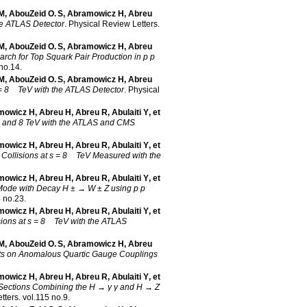
 M
,
AbouZeid O. S
,
Abramowicz H
,
Abreu
the ATLAS Detector
.
Physical Review Letters
.
 M
,
AbouZeid O. S
,
Abramowicz H
,
Abreu
rch for Top Squark Pair Production in p p
 no.14
.
 M
,
AbouZeid O. S
,
Abramowicz H
,
Abreu
s = 8 TeV with the ATLAS Detector
.
Physical
mowicz H
,
Abreu H
,
Abreu R
,
Abulaiti Y
, et
 7 and 8 TeV with the ATLAS and CMS
mowicz H
,
Abreu H
,
Abreu R
,
Abulaiti Y
, et
 Collisions at s = 8 TeV Measured with the
mowicz H
,
Abreu H
,
Abreu R
,
Abulaiti Y
, et
Mode with Decay H ± → W ± Z using p p
4 no.23
.
mowicz H
,
Abreu H
,
Abreu R
,
Abulaiti Y
, et
llisions at s = 8 TeV with the ATLAS
 M
,
AbouZeid O. S
,
Abramowicz H
,
Abreu
mits on Anomalous Quartic Gauge Couplings
mowicz H
,
Abreu H
,
Abreu R
,
Abulaiti Y
, et
 Sections Combining the H → γ γ and H → Z
tters
.
vol.115 no.9
.