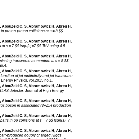
,
AbouZeid O. S
,
Abramowicz H
,
Abreu H
,
n proton-proton collisions at s = 8 $$
,
AbouZeid O. S
,
Abramowicz H
,
Abreu H
,
 at s = 7 $$ \sqrt{s}=7 $$ TeV using 4.5
,
AbouZeid O. S
,
Abramowicz H
,
Abreu H
,
d missing transverse momentum at s = 8 $$
no.4
.
,
AbouZeid O. S
,
Abramowicz H
,
Abreu H
,
unction of jet multiplicity and jet transverse
h Energy Physics
.
vol.2015 no.1
.
,
AbouZeid O. S
,
Abramowicz H
,
Abreu H
,
ATLAS detector
.
Journal of High Energy
,
AbouZeid O. S
,
Abramowicz H
,
Abreu H
,
iggs boson in associated (W/Z)H production
,
AbouZeid O. S
,
Abramowicz H
,
Abreu H
,
irs in pp collisions at s = 7 $$ \sqrt{s}=7
,
AbouZeid O. S
,
Abramowicz H
,
Abreu H
,
 pair-produced doubly charged Higgs