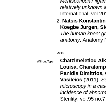
Meniscofibular ligam
relatively unknown 
International
.
Natsis Konstanti
Koegbe Jurgen
,
Si
The human knee: gro
anatomy
.
Anatomy R
2011
Chatzimeletiou Aik
Without Type
Louisa
,
Charalamp
Panidis Dimitrios
,
Vasileios
(2011)
.
Se
microscopy in a case
incidence of abnorma
Sterility
.