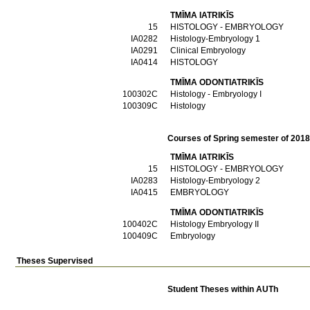
TMĪMA IATRIKĪS
15
HISTOLOGY - EMBRYOLOGY
ΙΑ0282
Histology-Embryology 1
ΙΑ0291
Clinical Embryology
ΙΑ0414
HISTOLOGY
TMĪMA ODONTIATRIKĪS
100302C
Histology - Embryology I
100309C
Histology
Courses of Spring semester of 201
TMĪMA IATRIKĪS
15
HISTOLOGY - EMBRYOLOGY
ΙΑ0283
Histology-Embryology 2
ΙΑ0415
EMBRYOLOGY
TMĪMA ODONTIATRIKĪS
100402C
Histology Embryology II
100409C
Embryology
Theses Supervised
Student Theses within AUTh