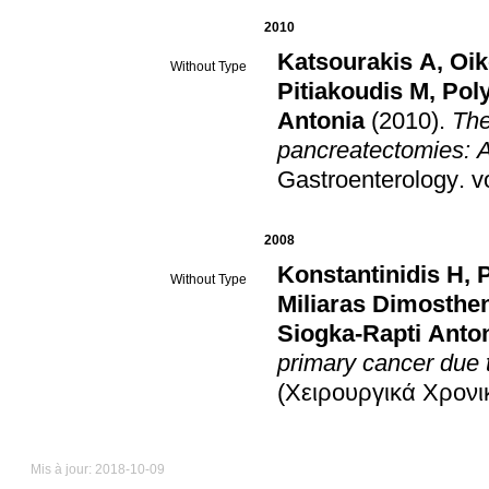
2010
Katsourakis A
,
Oi
Without Type
Pitiakoudis M
,
Pol
Antonia
(2010)
.
The
pancreatectomies: A 
Gastroenterology
.
2008
Konstantinidis H
,
Without Type
Miliaras Dimosthe
Siogka-Rapti Anto
primary cancer due 
(Χειρουργικά Χρονι
Mis à jour: 2018-10-09