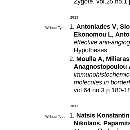
Zygote
.
v
2013
Antoniades V
,
Sio
Without Type
Ekonomou L
,
Anto
effective anti-angio
Hypotheses
.
Moulla A
,
Miliara
Anagnostopoulou A
immunohistochemic
molecules in border
vol.64 no.3 p.180
2012
Natsis Konstanti
Without Type
Nikolaos
,
Papamit