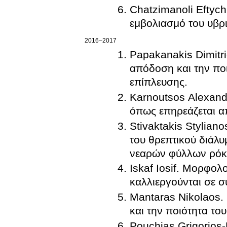
Chatzimanoli Eftych
εμβολιασμό του υβρ
2016–2017
Papakanakis Dimitr
απόδοση και την πο
επίπλευσης.
Karnoutsos Alexand
όπως επηρεάζεται α
Stivaktakis Stylian
του θρεπτικού διάλυματος επίπλευσης στην απόδοση και ποιότητα
νεαρών φύλλων ρό
Iskaf Iosif. Μορφολ
καλλιεργούνται σε 
Mantaras Nikolaos.
και την ποιότητα το
Pouchias Grigorios-