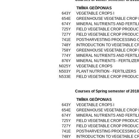
TMĪMA GEŌPONIAS
643Υ
VEGETABLE CROPS I
654Ε
GREENHOUSE VEGETABLE CROP
674Υ
MINERAL NUTRIENTS AND FERTIL
725Υ
FIELD VEGETABLE CROP PRODUCT
727Υ
FIELD VEGETABLE CROP PRODUCT
741Ε
POSTHARVESTING PROCESSING O
748Υ
INTRODUCTION TO VEGETABLE C
758Υ
GREENHOUSE VEGETABLE CROP
774Υ
MINERAL NUTRIENTS AND FERTIL
876Υ
MINERAL NUTRIENTS - FERTILIZE
Ν025Υ
VEGETABLE CROPS
Ν503Υ
PLANT NUTRITION - FERTILIZERS
Ν533Ε
FIELD VEGETABLE CROP PRODUCT
Courses of Spring semester of 201
TMĪMA GEŌPONIAS
643Υ
VEGETABLE CROPS I
654Ε
GREENHOUSE VEGETABLE CROP
674Υ
MINERAL NUTRIENTS AND FERTIL
725Υ
FIELD VEGETABLE CROP PRODUCT
727Υ
FIELD VEGETABLE CROP PRODUCT
741Ε
POSTHARVESTING PROCESSING O
748Υ
INTRODUCTION TO VEGETABLE C