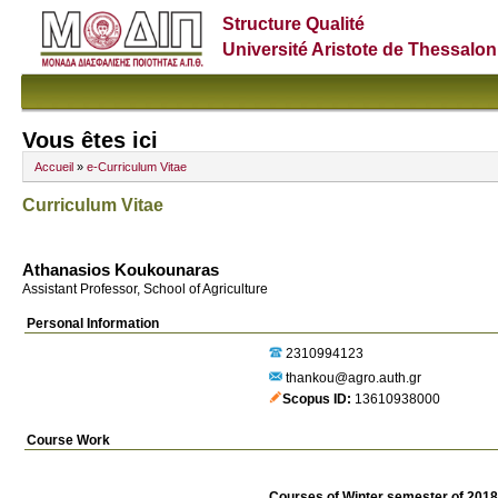
Structure Qualité
Université Aristote de Thessalon
Vous êtes ici
Accueil
»
e-Curriculum Vitae
Curriculum Vitae
Athanasios Koukounaras
Assistant Professor, School of Agriculture
Personal Information
2310994123
thankou@agro.auth.gr
Scopus ID
13610938000
Course Work
Courses of Winter semester of 201