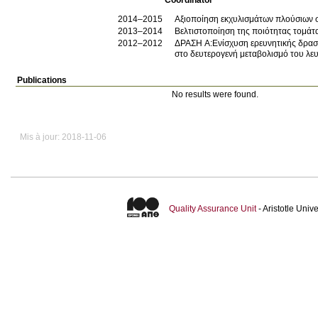
Coordinator
2014–2015
Αξιοποίηση εκχυλισμάτων πλούσιων 
2013–2014
Βελτιστοποίηση της ποιότητας τομάτα
2012–2012
ΔΡΑΣΗ Α:Ενίσχυση ερευνητικής δραστηριότητας στη βαθ
στο δευτερογενή μεταβολισμό του λε
Publications
No results were found.
Mis à jour: 2018-11-06
Quality Assurance Unit
- Aristotle Uni