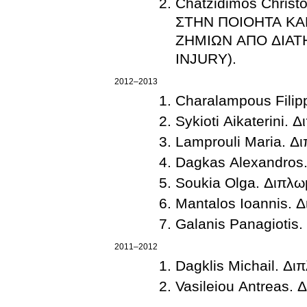
Chatzidimos Chri
ΣΤΗΝ ΠΟΙΟΗΤΑ ΚΑ
ΖΗΜΙΩΝ ΑΠΟ ΔΙΑΤ
INJURY).
2012–2013
Charalampous Filip
Sykioti Aikaterini. 
Lamprouli Maria. Δ
Dagkas Alexandros.
Soukia Olga. Διπλω
Mantalos Ioannis. 
Galanis Panagiotis.
2011–2012
Dagklis Michail. Δι
Vasileiou Antreas. 