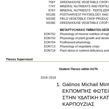
758Υ
GREENHOUSE VEGETABLE CROP
774Υ
MINERAL NUTRIENTS AND FERTIL
876Υ
MINERAL NUTRIENTS - FERTILIZE
Ν518Ε
POSTHARVEST PHYSIOLOGY AND
Ν526Ε
FIELD VEGETABLE CROP PRODUCT
Ν538Ε
GREENHOUSE VEGETABLE CROP
METAPTYCΗIAKO TMĪMATOS GEŌ
ΕΟΝ702
Physiology of mineral nutrition of hig
ΕΟΝ703
Physiology of plant growth and deve
ΕΟΝ704
Postharvest physiology
ΕΟΝ713
Physiology of vegetable crops
ΕΟΝ718
Plant stress in nutrient deficiency and 
Theses Supervised
Student Theses within AUTh
2018–2019
Galinos Michail 
ΕΚΠΟΜΠΗΣ ΦΩΤΕΙΝ
ΣΤΗΝ ΥΔΑΤΙΚΗ Κ
ΚΑΡΠΟΥΖΙΑΣ