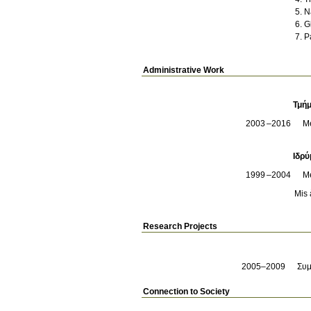
N
G
P
Administrative Work
Τμήμ
2003
2016
M
Ιδρύ
1999
2004
M
Mis 
Research Projects
2005–2009
Συμ
Connection to Society