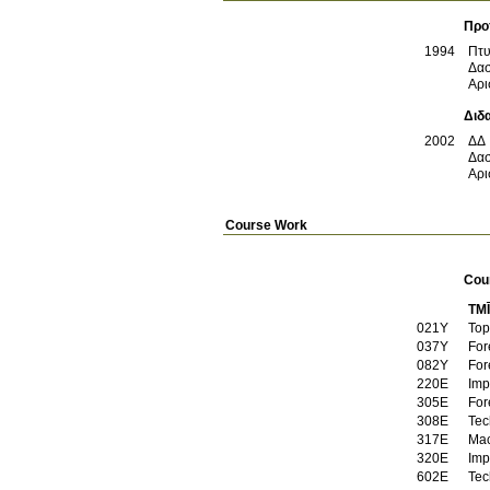
Προ
1994
Πτυ
Δασ
Αρι
Διδ
2002
ΔΔ
Δασ
Αρι
Course Work
Cou
TM
021Υ
Top
037Υ
For
082Υ
For
220Ε
Imp
305Ε
For
308Ε
Tec
317Ε
320Ε
Imp
602Ε
Tec