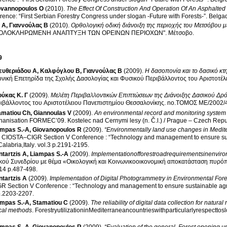
ovannopoulos O
(2010)
.
The Effect Of Construction And Operation Of An Asphalte
erence: “First Serbian Forestry Congress under slogan -Future with Forests-”
.
Belga
 Α
,
Γιαννούλας Β
(2010)
.
Ορθολογική οδική διάνοιξη της περιοχής του Μετσόβου μ
ο "Η ΟΛΟΚΛΗΡΩΜΕΝΗ ΑΝΑΠΤΥΞΗ ΤΩΝ ΟΡΕΙΝΩΝ ΠΕΡΙΟΧΩΝ"
.
Μέτσοβο
.
9
ευθεριάδου Α
,
Καλφόγλου Β
,
Γιαννούλας Β
(2009)
.
Η δασοπονία και το δασικό κτ
νική Επετηρίδα της Σχολής Δασολογίας και Φυσικού Περιβάλλοντος του Αριστοτέλ
ύκας Κ. Γ
(2009)
.
Μελέτη Περιβαλλοντικών Επιπτώσεων της Διάνοιξης Δασικού Δρ
ιβάλλοντος του Αριστοτέλειου Πανεπιστημίου Θεσσαλονίκης
.
no.ΤΟΜΟΣ ΜΕ/2002/
amatiou Ch
,
Giannoulas V
(2009)
.
An environmental record and monitoring system 
chanisation FORMEC’09
.
Kostelec nad Cernymi lesy (n. Č.l.) / Prague – Czech Repu
ampas S.-A
,
Giovanopoulos R
(2009)
.
“Environmentally land use changes in Medit
XIII CIOSTA–CIGR Section V Conference : “Technology and management to ensure sus
alabria,Italy
.
vol.3 p.2191-2195
.
tartzis A
,
Liampas S.-A
(2009)
.
Implementationofforestroadrequirementsinenviro
κού Συνεδρίου με θέμα «Οικολογική και Κοινωνικοοικονομική αποκατάσταση πυρό
vol.14 p.487-498
.
tartzis A
(2009)
.
Implementation of Digital Photogrammetry in Environmental For
GR Section V Conference : “Technology and management to ensure sustainable agric
ol.3 p.2203-2207
.
ampas S.-A
,
Stamatiou C
(2009)
.
The reliability of digital data collection for natu
cal methods
.
ForestryutilizationinMediterraneancountrieswithparticularlyrespecttos