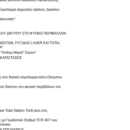
φικές μέθοδοι ακρίβειας υψομέτρησης
κό Σύμπλεγμα Δημοσίου Δάσους Δασκίου
 Μονοπάτι"
ΙΚΟΥ ΔΙΚΤΥΟΥ ΣΤΟ ΦΥΣΙΚΟ ΠΕΡΙΒΑΛΛΟΝ
ΔΥΟ ΔΕΚΤΩΝ, ΠΥΞΙΔΑΣ LASER ΚΑΙ TOTAL
Α"
ή "Απάνω Μεριά" Σύρου"
ΚΑΤΑΣΤΑΣΕΙΣ
ξης στο δασικό σύμπλεγμα κάτω Ολύμπου
κού δικτύου στο φυσικό περιβάλλον του
ι Total Station Tso6 plus στις
σς με Γεωδαιτικό Σταθμό TCR 407 των
οίνικα.
Α ΠΙΣΟΔΕΡΙΟΥ