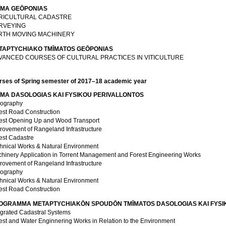
ĪMA GEŌPONIAS
RICULTURAL CADASTRE
RVEYING
RTH MOVING MACHINERY
TAPTYCΗIAKO TMĪMATOS GEŌPONIAS
VANCED COURSES OF CULTURAL PRACTICES IN VITICULTURE
rses of Spring semester of 2017–18 academic year
ĪMA DASOLOGIAS KAI FYSIKOU PERIVALLONTOS
ography
est Road Construction
est Opening Up and Wood Transport
rovement of Rangeland Infrastructure
est Cadastre
hnical Works & Natural Environment
Machinery Application in Torrent Management and Forest Engineering Works
rovement of Rangeland Infrastructure
ography
hnical Works & Natural Environment
est Road Construction
PROGRAMMA METAPTYCΗIAKŌN SPOUDŌN TMĪMATO
egrated Cadastral Systems
est and Water Enginnering Works in Relation to the Environment