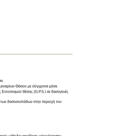
α.
μεναρίων Θάσου με σύγχρονα μέσα.
 Εντοπισμού Θέσης (G.P.S.) σε δασογενές
ν των δασοσυστάδων στην περιοχή του