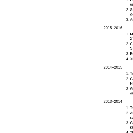
E
δ
S
Δ
A
2015–2016
M
Σ
C
S
B
X
2014–2015
T
G
Ν
G
δ
2013–2014
T
A
ε
G
κ
T