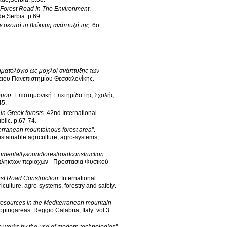
d Forest Road In The Environment
.
de,Serbia
.
p.69
.
ε σκοπό τη βιώσιμη ανάπτυξή της
.
6o
ηματολόγιο ως μοχλοί ανάπτυξης των
ειου Πανεπιστημίου Θεσσαλονίκης
.
όμου
.
Επιστημονική Επετηρίδα της Σχολής
45
.
in Greek forests
.
42nd International
blic
.
p.67-74
.
erranean mountainous forest area”
.
tainable agriculture, agro-systems,
nmentallysoundforestroadconstruction
.
πληκτων περιοχών - Προστασία Φυσικού
est Road Construction
.
International
ulture, agro-systems, forestry and safety
.
ral resources in the Mediterranean mountain
lopingareas
.
Reggio Calabria, Italy
.
vol.3