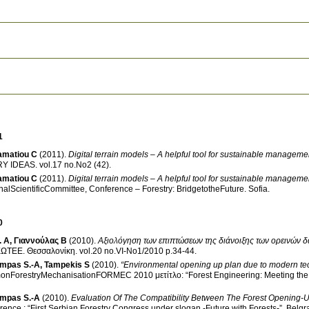
1
amatiou C
(2011)
.
Digital terrain models – A helpful tool for sustainable manage
Y IDEAS
.
vol.17 no.No2 (42)
.
amatiou C
(2011)
.
Digital terrain models – A helpful tool for sustainable manage
onalScientificCommittee, Conference – Forestry: BridgetotheFuture
.
Sofia
.
0
. Α
,
Γιαννούλας Β
(2010)
.
Αξιολόγηση των επιπτώσεων της διάνοιξης των ορεινών 
ΓΕΩΤΕΕ
.
Θεσσαλονίκη
.
vol.20 no.VI-No1/2010 p.34-44
.
ampas S.-A
,
Tampekis S
(2010)
.
“Environmental opening up plan due to modern te
onForestryMechanisationFORMEC 2010 μετίτλο: “Forest Engineering: Meeting the 
ampas S.-A
(2010)
.
Evaluation Of The Compatibility Between The Forest Opening-
erence : “First Serbian Forestry Congress under slogan -Future with Forests-”
.
Belgr