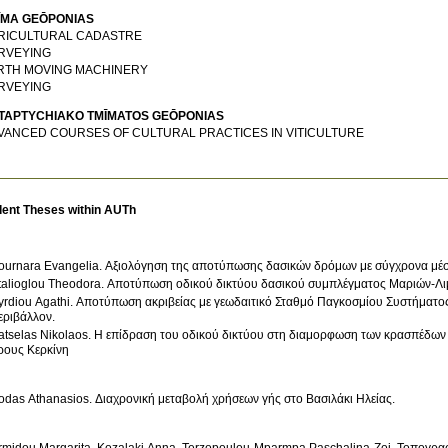
ĪMA GEŌPONIAS
RICULTURAL CADASTRE
RVEYING
RTH MOVING MACHINERY
RVEYING
TAPTYCΗIAKO TMĪMATOS GEŌPONIAS
VANCED COURSES OF CULTURAL PRACTICES IN VITICULTURE
dent Theses within AUTh
ournara Evangelia. Αξιολόγηση της αποτύπωσης δασικών δρόμων με σύγχρονα μέσ
talioglou Theodora. Αποτύπωση οδικού δικτύου δασικού συμπλέγματος Μαριών-Λι
yrdiou Agathi. Αποτύπωση ακριβείας με γεωδαιτικό Σταθμό Παγκοσμίου Συστήματος
εριβάλλον.
atselas Nikolaos. Η επίδραση του οδικού δικτύου στη διαμορφωση των κρασπέδω
ρους Κερκίνη
odas Athanasios. Διαχρονική μεταβολή χρήσεων γής στο Βασιλάκι Ηλείας.