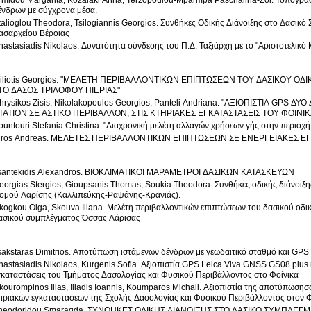
rmidou Margarita, Kozalaki Anna, Terzopoulou-Mparmpa Paschalina-Zoi. Τοπογρα
ένδρων με σύγχρονα μέσα.
talioglou Theodora, Tsilogiannis Georgios. Συνθήκες Οδικής Διάνοιξης στο Δασι
ασαρχείου Βέροιας
nastasiadis Nikolaos. Δυνατότητα σύνδεσης του Π.Δ. Ταξιάρχη με το "Αριστοτελικό
iliotis Georgios. "ΜΕΛΕΤΗ ΠΕΡΙΒΑΛΛΟΝΤΙΚΩΝ ΕΠΙΠΤΩΣΕΩΝ ΤΟΥ ΔΑΣΙΚΟΥ ΟΔ
ΤΟ ΔΑΣΟΣ ΤΡΙΛΟΦΟΥ ΠΙΕΡΙΑΣ"
hrysikos Zisis, Nikolakopoulos Georgios, Panteli Andriana. "ΑΞΙΟΠΙΣΤΙΑ GPS 
TATION ΣΕ ΑΣΤΙΚΟ ΠΕΡΙΒΑΛΛΟΝ, ΣΤΙΣ ΚΤΗΡΙΑΚΕΣ ΕΓΚΑΤΑΣΤΑΣΕΙΣ ΤΟΥ ΦΟΙΝΙΚ
ountouri Stefania Christina. "Διαχρονική μελέτη αλλαγών χρήσεων γής στην περιοχ
iros Andreas. ΜΕΛΕΤΕΣ ΠΕΡΙΒΑΛΛΟΝΤΙΚΩΝ ΕΠΙΠΤΩΣΕΩΝ ΣΕ ΕΝΕΡΓΕΙΑΚΕΣ ΕΓ
santekidis Alexandros. ΒΙΟΚΛΙΜΑΤΙΚΟΙ ΜΑΡΑΜΕΤΡΟΙ ΔΑΣΙΚΩΝ ΚΑΤΑΣΚΕΥΩΝ
eorgias Stergios, Gioupsanis Thomas, Soukia Theodora. Συνθήκες οδικής διάνοι
ομού Λαρίσης (Καλλιπεύκης-Ραψάνης-Κρανιάς).
kogkou Olga, Skouva Iliana. Μελέτη περιβαλλοντικών επιπτώσεων του δασικού οδι
ασικού συμπλέγματος Όσσας Λάρισας
sakstaras Dimitrios. Αποτύπωση ιστάμενων δένδρων με γεωδαιτικό σταθμό και GPS
nastasiadis Nikolaos, Kurgenis Sofia. Αξιοπιστία GPS Leica Viva GNSS GS08 plus κα
γκαταστάσεις του Τμήματος Δασολογίας και Φυσικού Περιβάλλοντος στο Φοίνικα
kourompinos Ilias, Iliadis Ioannis, Koumparos Michail. Αξιοπιστία της αποτύπωση
τιριακών εγκαταστάσεων της Σχολής Δασολογίας και Φυσικού Περιβάλλοντος στον Φ
heodoridou Smaragda. ΣΥΝΘΗΚΕΣ ΟΔΙΚΗΣ ΔΙΑΝΟΙΞΗΣ ΣΤΟ ΔΑΣΙΚΟ ΣΥΜΠΛΕΓΜ