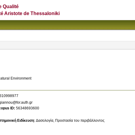
e Qualité
té Aristote de Thessaloniki
Natural Environment
310998977
iannou@for.auth.gr
copus ID
56348693600
στημονική Ειδίκευση
:
Δασολογία
Προστασία του περιβάλλοντος