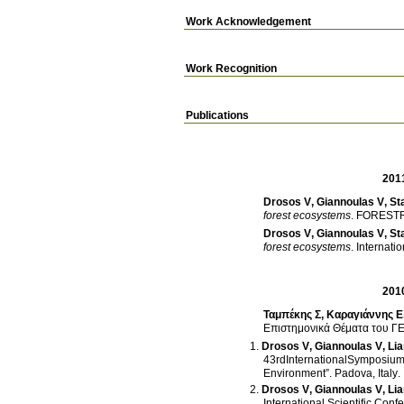
Work Acknowledgement
Work Recognition
Publications
201
Drosos V
,
Giannoulas V
,
St
forest ecosystems
.
FORESTR
Drosos V
,
Giannoulas V
,
St
forest ecosystems
.
Internati
201
Ταμπέκης Σ
,
Καραγιάννης Ε
Επιστημονικά Θέματα του 
Drosos V
,
Giannoulas V
,
Li
43rdInternationalSymposium
Environment”
.
Padova, Italy
.
Drosos V
,
Giannoulas V
,
Li
International Scientific Conf