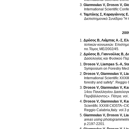
Giannoulas V
,
Drosos V
,
Gi
International Scientific Conf
Ταμπέκης Σ
,
Καραγιάννης Ε.
Διεπιστημονικό Συνέδρι
200
Δρόσος Β
,
Λιάμπας Α.-Σ
,
Ελ
τοπικών κοινωνιών
.
Επιστημο
no.Τόμος ΜΕ/2002/45
.
Δρόσος Β
,
Γιαννούλας Β
,
Δο
Δασολογίας και Φυσικού Περ
Drosos V
,
Liampas S.-A
,
St
Symposium on Forestry Me
Drosos V
,
Giannoulas V
,
Li
International Scientific XX
forestry and safety”
.
Reggio C
Drosos V
,
Giannoulas V
,
Kan
14ου Πανελληνίου Δασολογι
Περιβάλλοντος»
.
Πάτρα
.
Drosos V
,
Giannoulas V
,
Kan
Scientific XXXIII CIOSTA–CI
Reggio Calabria,Italy
.
v
Giannoulas V
,
Drosos V
,
Li
areas using photogrammetri
p.2197-2201
.