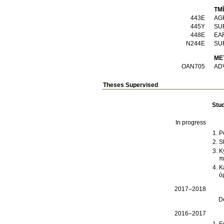
TM
443Ε
AG
445Υ
SU
448Ε
EA
Ν244Ε
SU
ME
ΟΑΝ705
AD
Theses Supervised
Stu
In progress
P
S
K
π
K
ό
2017–2018
D
2016–2017