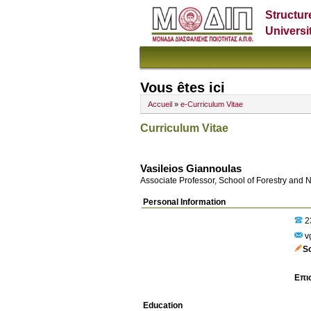
Structur
Universi
Vous êtes ici
Accueil
»
e-Curriculum Vitae
Curriculum Vitae
Vasileios Giannoulas
Associate Professor, School of Forestry and 
Personal Information
2
vg
S
Επι
Education