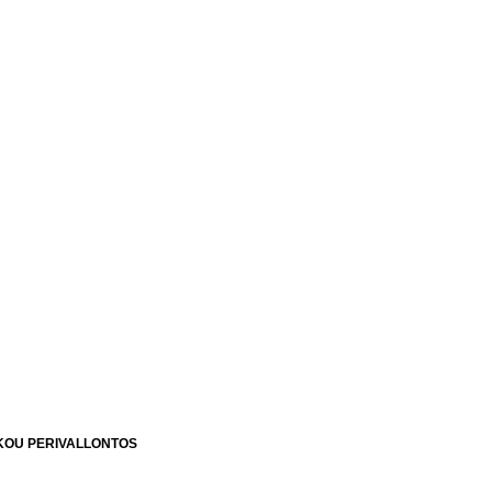
S DASOLOGIAS KAI FYSIKOU PERIVALLONTOS