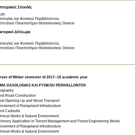
πτυχιακές Σπουδές
χίο
ολογίας και Φυσικού Περιβάλλοντος
στοτέλειο Πανεπιστήμιο Θεσσαλονίκης
Greece
ακτορικό Δίπλωμα
ολογίας και Φυσικού Περιβάλλοντος
στοτέλειο Πανεπιστήμιο Θεσσαλονίκης
Greece
rses of Winter semester of 2017–18 academic year
ĪMA DASOLOGIAS KAI FYSIKOU PERIVALLONTOS
ography
est Road Construction
est Opening Up and Wood Transport
rovement of Rangeland Infrastructure
est Cadastre
hnical Works & Natural Environment
Machinery Application in Torrent Management and Forest Engineering Works
rovement of Rangeland Infrastructure
hnical Works & Natural Environment