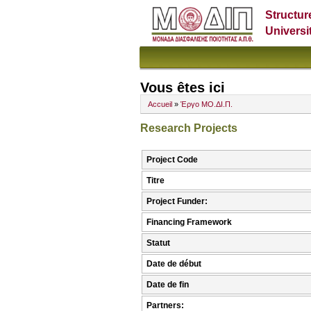
Structur
Universi
Vous êtes ici
Accueil
»
Έργο ΜΟ.ΔΙ.Π.
Research Projects
Project Code
Titre
Project Funder:
Financing Framework
Statut
Date de début
Date de fin
Partners: