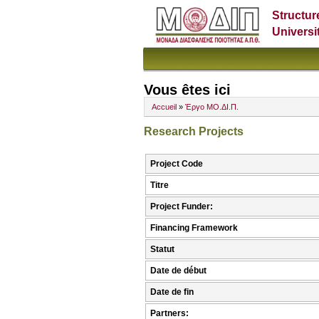
Structur
Universi
Vous êtes ici
Accueil
»
Έργο ΜΟ.ΔΙ.Π.
Research Projects
Project Code
Titre
Project Funder:
Financing Framework
Statut
Date de début
Date de fin
Partners: