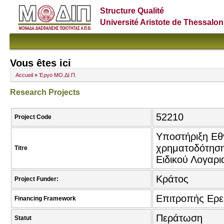
Structure Qualité
Université Aristote de Thessalon
Vous êtes ici
Accueil
»
Έργο ΜΟ.ΔΙ.Π.
Research Projects
52210
Project Code
Υποστήριξη Εθ
χρηματοδότηση
Titre
Ειδικού Λογαρ
Κράτος
Project Funder:
Επιτροπής Ερ
Financing Framework
Περάτωση
Statut