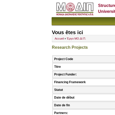
Structur
Universi
Vous êtes ici
Accueil
»
Έργο ΜΟ.ΔΙ.Π.
Research Projects
Project Code
Titre
Project Funder:
Financing Framework
Statut
Date de début
Date de fin
Partners: