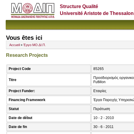
Structure Qualité
Université Aristote de Thessalon
Vous êtes ici
Accueil
»
Έργο ΜΟ.ΔΙ.Π.
Research Projects
Project Code
85265
Προσδιορισμός οργανικο
Titre
FutMon
Project Funder:
Εταιρίες
Financing Framework
Έργα Παροχής Υπηρεσιώ
Statut
Περάτωση
Date de début
10 - 2 - 2010
Date de fin
30 - 6 - 2011