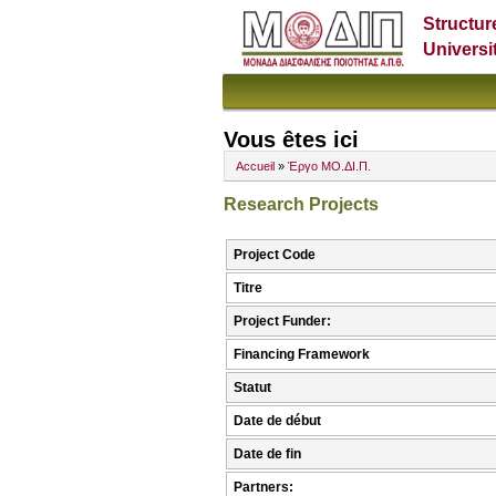
Structur
Universi
Vous êtes ici
Accueil
»
Έργο ΜΟ.ΔΙ.Π.
Research Projects
Project Code
Titre
Project Funder:
Financing Framework
Statut
Date de début
Date de fin
Partners: