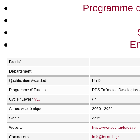
Programme d
En
Faculté
Département
Qualification Awarded
Ph.D
Programme d' Études
PDS Tmīmatos Dasologías ka
Cycle / Level /
NQF
/ 7
Année Académique
2020 - 2021
Statut
Actif
Website
http://www.auth.gr/forestry
Contact email
info@for.auth.gr