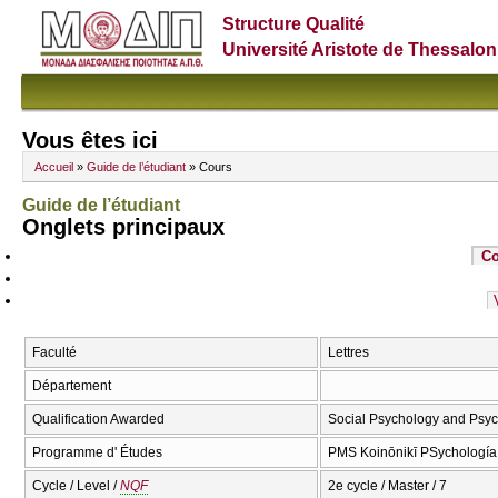
Structure Qualité
Université Aristote de Thessalon
Vous êtes ici
Accueil
»
Guide de l’étudiant
» Cours
Guide de l’étudiant
Onglets principaux
Co
Faculté
Lettres
Département
Qualification Awarded
Social Psychology and Psych
Programme d' Études
PMS Koinōnikī PSychología
Cycle / Level /
NQF
2e cycle / Master / 7