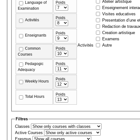
Atelier artistique
Language of
Poids
Enseignement interac
Examination
Visites educatives
Poids
Activités
Presentation d’une et
Redaction de travau
Creation artistique
Poids
Enseignants
Examens
Activités
Autre
Common
Poids
Courses
Pedagogic
Poids
Adequacy
Poids
Weekly Hours
Poids
Total Hours
Filtres
Classes
Active Courses
Erasmus