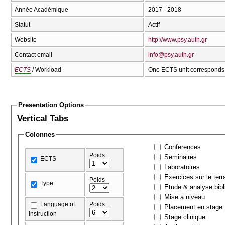
Année Académique
2017 - 2018
Statut
Actif
Website
http://www.psy.auth.gr
Contact email
info@psy.auth.gr
ECTS
/ Workload
One ECTS unit corresponds 
Presentation Options
Vertical Tabs
Colonnes
Conferences
Poids
Seminaires
ECTS
Laboratoires
Exercices sur le terr
Poids
Type
Etude & analyse bibl
Mise a niveau
Language of
Poids
Placement en stage
Instruction
Stage clinique