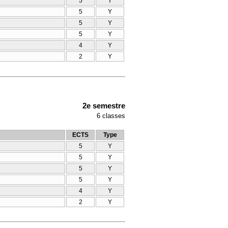
5
Y
5
Y
5
Y
5
Y
4
Y
2
Y
2e semestre
6
classes
ECTS
Type
5
Y
5
Y
5
Y
5
Y
4
Y
2
Y