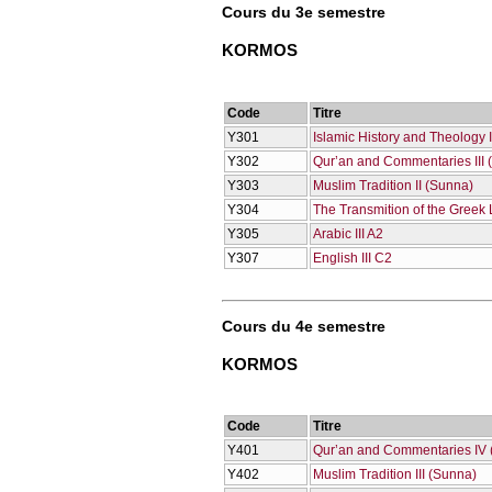
Cours du 3e semestre
KORMOS
Code
Titre
Υ301
Islamic History and Theology 
Υ302
Qur’an and Commentaries III 
Υ303
Μuslim Tradition II (Sunna)
Υ304
The Transmition of the Greek L
Υ305
Arabic III A2
Υ307
English III C2
Cours du 4e semestre
KORMOS
Code
Titre
Υ401
Qur’an and Commentaries IV (
Υ402
Muslim Tradition III (Sunna)