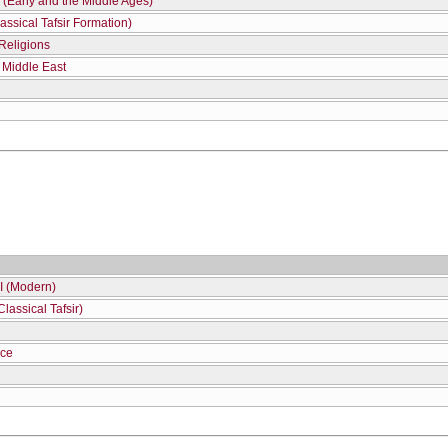
I (Early and the Middle Ages)
ssical Tafsir Formation)
 Religions
e Middle East
II (Modern)
lassical Tafsir)
ece