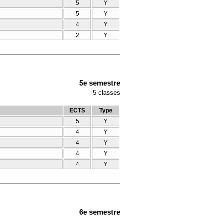
5
Y
5
Y
4
Y
2
Y
5e semestre
5
classes
ECTS
Type
5
Y
4
Y
4
Y
4
Y
4
Y
6e semestre