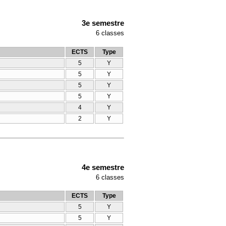
3e semestre
6
classes
ECTS
Type
5
Y
5
Y
5
Y
5
Y
4
Y
2
Y
4e semestre
6
classes
ECTS
Type
5
Y
5
Y