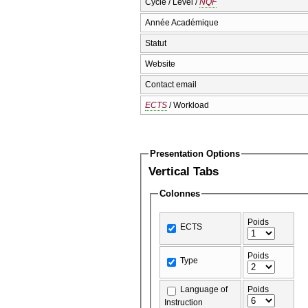
Cycle / Level /
NQF
Année Académique
Statut
Website
Contact email
ECTS
/ Workload
Presentation Options
Vertical Tabs
Colonnes
Poids
ECTS
Poids
Type
Language of
Poids
Instruction