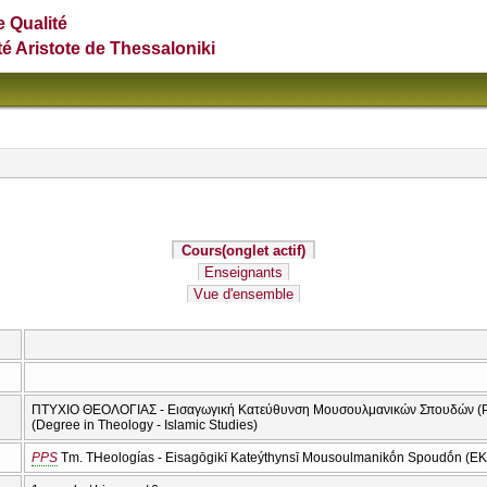
e Qualité
té Aristote de Thessaloniki
Cours
(onglet actif)
Enseignants
Vue d'ensemble
ΠΤΥΧΙΟ ΘΕΟΛΟΓΙΑΣ - Εισαγωγική Κατεύθυνση Μουσουλμανικών Σπουδών (Ptyc
(Degree in Theology - Islamic Studies)
PPS
Tm. THeologías - Eisagōgikī Kateýthynsī Mousoulmanikṓn Spoudṓn (EK