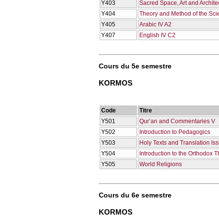
Υ403
Sacred Space, Art and Archite
Υ404
Theory and Method of the Scien
Υ405
Arabic IV A2
Υ407
English IV C2
Cours du 5e semestre
KORMOS
Code
Titre
Υ501
Qur’an and Commentaries V
Υ502
Introduction to Pedagogics
Υ503
Holy Texts and Translation Is
Υ504
Introduction to the Orthodox 
Υ505
World Religions
Cours du 6e semestre
KORMOS