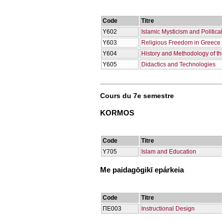
Code
Titre
Υ602
Islamic Mysticism and Politica
Υ603
Religious Freedom in Greece
Υ604
History and Methodology of th
Υ605
Didactics and Technologies
Cours du 7e semestre
KORMOS
Code
Titre
Υ705
Islam and Education
Me paidagōgikī epárkeia
Code
Titre
ΠΕ003
Instructional Design