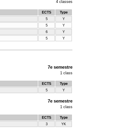
4
classes
ECTS
Type
5
Y
5
Y
6
Y
5
Y
7e semestre
1
class
ECTS
Type
5
Y
7e semestre
1
class
ECTS
Type
3
YK