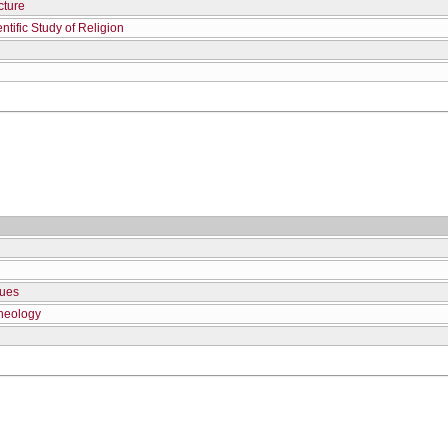
cture
tific Study of Religion
sues
Theology