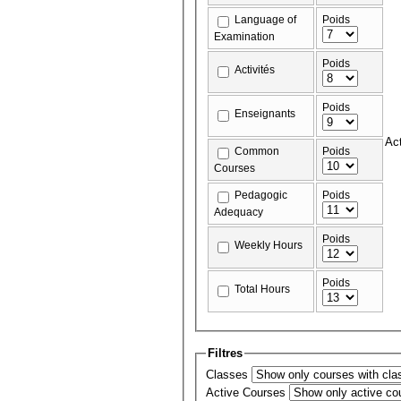
Language of
Poids
Examination
Poids
Activités
Poids
Enseignants
Ac
Common
Poids
Courses
Pedagogic
Poids
Adequacy
Poids
Weekly Hours
Poids
Total Hours
Filtres
Classes
Active Courses