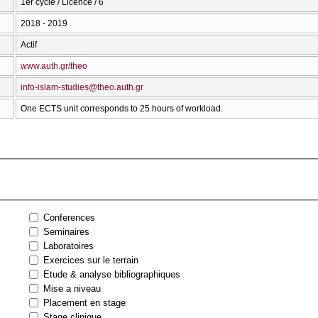
1er cycle / Licence / 6
2018 - 2019
Actif
www.auth.gr/theo
info-islam-studies@theo.auth.gr
One ECTS unit corresponds to 25 hours of workload.
Conferences
Seminaires
Laboratoires
Exercices sur le terrain
Etude & analyse bibliographiques
Mise a niveau
Placement en stage
Stage clinique