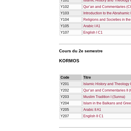
Υ101
Islamic History and Theology 
Υ102
Qur’an and Commentaries (Cla
Υ103
Introduction to the Abrahamic
Υ104
Religions and Societies in th
Υ105
Arabic I A1
Υ107
English I C1
Cours du 2e semestre
KORMOS
Code
Titre
Υ201
Islamic History and Theology 
Υ202
Qur’an and Commentaries II (C
Υ203
Muslim Tradition I (Sunna)
Υ204
Islam in the Balkans and Gre
Υ205
Arabic II A1
Υ207
English II C1