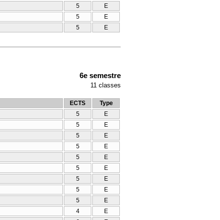
5
E
5
E
5
E
6e semestre
11
classes
ECTS
Type
5
E
5
E
5
E
5
E
5
E
5
E
5
E
5
E
5
E
4
E