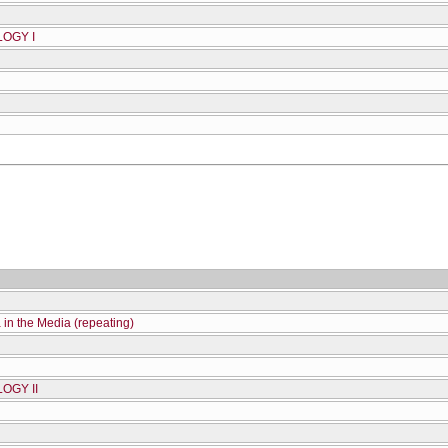
OGY I
in the Media (repeating)
OGY II