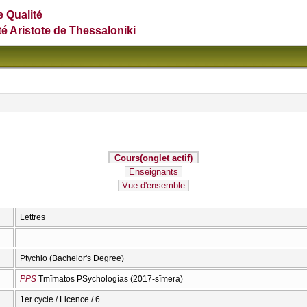
e Qualité
té Aristote de Thessaloniki
Cours
(onglet actif)
Enseignants
Vue d'ensemble
Lettres
Ptychio (Bachelor's Degree)
PPS
Tmīmatos PSychologías (2017-sīmera)
1er cycle / Licence / 6