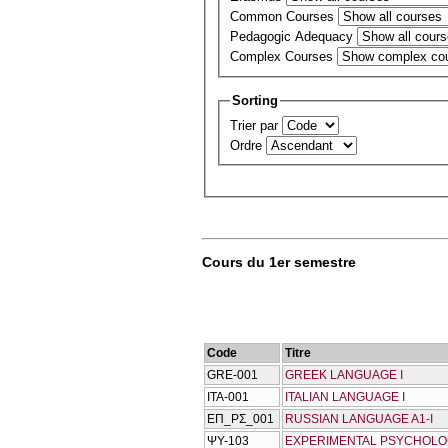
Common Courses
Pedagogic Adequacy
Complex Courses
Sorting
Trier par
Ordre
Cours du 1er semestre
Code
Titre
GRE-001
GREEK LANGUAGE I
ITA-001
ITALIAN LANGUAGE I
ΕΠ_ΡΣ_001
RUSSIAN LANGUAGE A1-I
ΨΥ-103
EXPERIMENTAL PSYCHOL