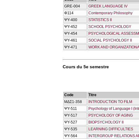
GRE-004
GREEK LANGUAGE IV
Φ114
Contemporary Philosophy
ΨΥ-400
STATISTICS II
ΨΥ-452
SCHOOL PSYCHOLOGY
ΨΥ-454
PSYCHOLOGICAL ASSESSM
ΨΥ-461
SOCIAL PSYCHOLOGY II
ΨΥ-471
WORK AND ORGANIZATION
Cours du 5e semestre
Code
Titre
ΜΔΣ1-358
INTRODUCTION TO FILM
ΨΥ-511
Psychology of Language I (Int
ΨΥ-517
PSYCHOLOGY OF AGING
ΨΥ-527
BIOPSYCHOLOGY II
ΨΥ-535
LEARNING DIFFICULTIES
ΨΥ-564
INTERGROUP RELATIONS A