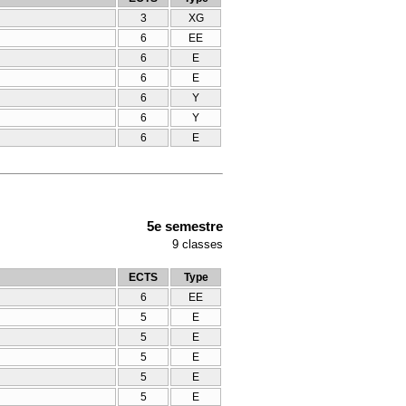
3
XG
6
EE
6
E
6
E
6
Y
6
Y
6
E
5e semestre
9
classes
ECTS
Type
6
EE
5
E
5
E
5
E
5
E
5
E