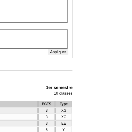
1er semestre
10
classes
ECTS
Type
3
XG
3
XG
3
EE
6
Y