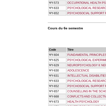
ΨΥ-573
OCCUPATIONAL HEALTH P
ΨΥ-633
PSYCHOLOGICAL RESEARCH
ΨΥ-652
PSYCHOSOCIAL SUPPORT F
Cours du 6e semestre
Code
Titre
ΨΥ-604
FUNDAMENTAL PRINCIPLES
ΨΥ-625
PSYCHOLOGICAL EXPERIM
ΨΥ-629
NEUROPSYCHOLOGY II: N
ΨΥ-630
ADOLESCENCE
ΨΥ-631
INTELLECTUAL DISABILITI
ΨΥ-633
PSYCHOLOGICAL RESEARCH 
ΨΥ-652
PSYCHOSOCIAL SUPPORT FO
ΨΥ-657
COUNSELLING IN THE SC
ΨΥ-668
CONFLICTS AND COLLECTI
ΨΥ-673
HEALTH PSYCHOLOGY