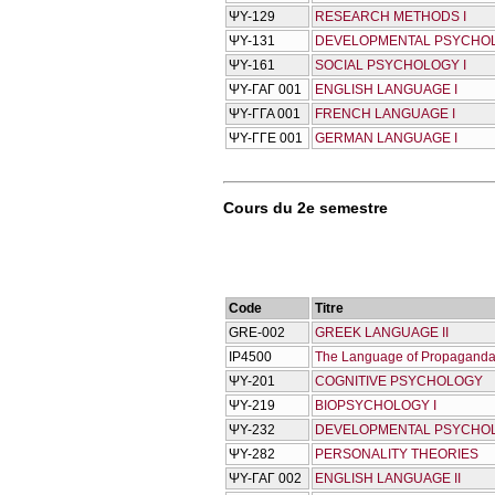
ΨΥ-129
RESEARCH METHODS I
ΨΥ-131
DEVELOPMENTAL PSYCHOL
ΨΥ-161
SOCIAL PSYCHOLOGY I
ΨΥ-ΓΑΓ 001
ENGLISH LANGUAGE I
ΨΥ-ΓΓΑ 001
FRENCH LANGUAGE I
ΨΥ-ΓΓΕ 001
GERMAN LANGUAGE I
Cours du 2e semestre
Code
Titre
GRE-002
GREEK LANGUAGE II
IP4500
The Language of Propaganda 
ΨΥ-201
COGNITIVE PSYCHOLOGY
ΨΥ-219
BIOPSYCHOLOGY I
ΨΥ-232
DEVELOPMENTAL PSYCHOL
ΨΥ-282
PERSONALITY THEORIES
ΨΥ-ΓΑΓ 002
ENGLISH LANGUAGE II