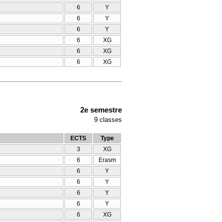
6
Y
6
Y
6
Y
6
XG
6
XG
6
XG
2e semestre
9
classes
ECTS
Type
3
XG
6
Erasm
6
Y
6
Y
6
Y
6
Y
6
XG