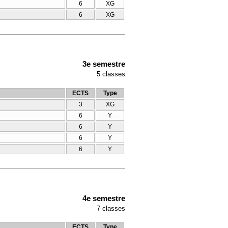
6
XG
6
XG
3e semestre
5
classes
ECTS
Type
3
XG
6
Y
6
Y
6
Y
6
Y
4e semestre
7
classes
ECTS
Type