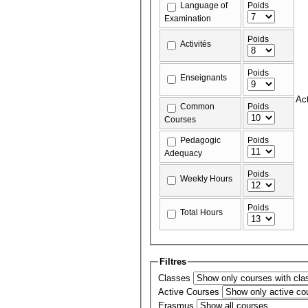
Language of
Poids
Examination
Poids
Activités
Poids
Enseignants
Ac
Common
Poids
Courses
Pedagogic
Poids
Adequacy
Poids
Weekly Hours
Poids
Total Hours
Filtres
Classes
Active Courses
Erasmus