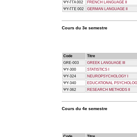
ΨΥ-ΓΓΑ 002
FRENCH LANGUAGE II
ΨΥ-ΓΓΕ 002
GERMAN LANGUAGE II
Cours du 3e semestre
Code
Titre
GRE-003
GREEK LANGUAGE III
ΨΥ-300
STATISTICS I
ΨΥ-324
NEUROPSYCHOLOGY I
ΨΥ-340
EDUCATIONAL PSYCHOLO
ΨΥ-362
RESEARCH METHODS II
Cours du 4e semestre
Code
Titre