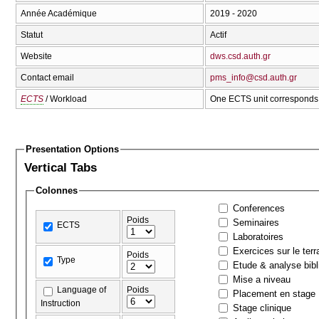
Année Académique
2019 - 2020
Statut
Actif
Website
dws.csd.auth.gr
Contact email
pms_info@csd.auth.gr
ECTS
/ Workload
One ECTS unit corresponds 
Presentation Options
Vertical Tabs
Colonnes
Conferences
Poids
Seminaires
ECTS
Laboratoires
Exercices sur le terr
Poids
Type
Etude & analyse bibl
Mise a niveau
Language of
Poids
Placement en stage
Instruction
Stage clinique