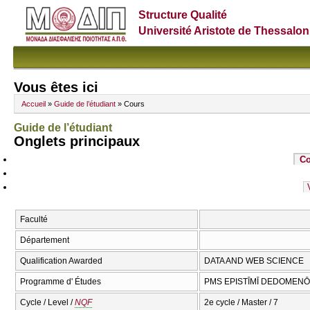
Structure Qualité
Université Aristote de Thessalon
Vous êtes ici
Accueil
»
Guide de l’étudiant
» Cours
Guide de l’étudiant
Onglets principaux
Co
Faculté
Département
Qualification Awarded
DATA AND WEB SCIENCE
Programme d' Études
PMS EPISTĪMĪ DEDOMENŌN
Cycle / Level /
NQF
2e cycle / Master / 7