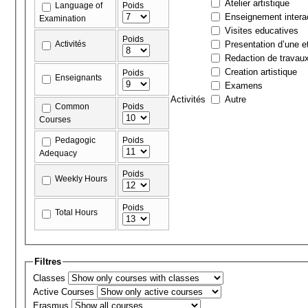
Atelier artistique
Language of
Poids
Enseignement interac
Examination
Visites educatives
Poids
Activités
Presentation d’une et
Redaction de travau
Creation artistique
Poids
Enseignants
Examens
Activités
Autre
Common
Poids
Courses
Pedagogic
Poids
Adequacy
Poids
Weekly Hours
Poids
Total Hours
Filtres
Classes
Active Courses
Erasmus