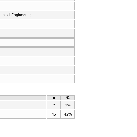
emical Engineering
n
%
2
2%
45
42%