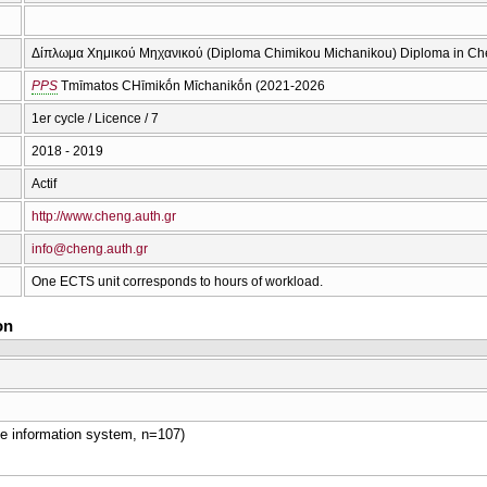
Δίπλωμα Χημικού Μηχανικού (Diploma Chimikou Michanikou) Diploma in Ch
PPS
Tmīmatos CΗīmikṓn Mīchanikṓn (2021-2026
1er cycle / Licence / 7
2018 - 2019
Actif
http://www.cheng.auth.gr
info@cheng.auth.gr
One ECTS unit corresponds to hours of workload.
on
ive information system, n=107)