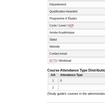
Département
Qualification Awarded
Programme d' Études
Cycle / Level /
NQF
Année Académique
Statut
Website
Contact email
ECTS
/ Workload
Course Attendance Type Distributi
A/A
Attendance Type
1
0
2
(Study guide's courses in the administrat