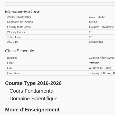
Informations de la Classe
Année Académique
2019 – 2020
Semestre de l’Année
Spring
Faculty Instructors
Olympia Tsaknaki
2
Weekly Hours
2
Total Hours
26
Class ID
600160594
Class Schedule
Building
Σχολείο Νέας Ελλην
Floor
Υπόγειο 1
Hall
ΑΙΘΟΥΣΑ 1 (107)
Calendrier
Τετάρτη 16:00 έως 1
Course Type 2016-2020
Cours Fondamental
Domaine Scientifique
Mode d’Enseignement