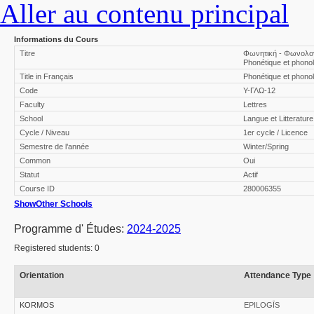
Aller au contenu principal
Informations du Cours
Titre
Φωνητική - Φωνολογ
Phonétique et phonol
Title in Français
Phonétique et phonol
Code
Υ-ΓΛΩ-12
Faculty
Lettres
School
Langue et Litteratur
Cycle / Niveau
1er cycle / Licence
Semestre de l’année
Winter/Spring
Common
Oui
Statut
Actif
Course ID
280006355
Show
Other Schools
Programme d' Études:
2024-2025
Registered students: 0
Orientation
Attendance Type
KORMOS
EPILOGĪS