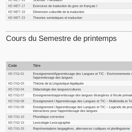
ΚΕ-ΜΕΤ-17
Exercices de traduction du grec en français Ι
ΚΕ-ΜΕΤ-19
Dimension culturelle de la traduction
ΚΕ-ΜΕΤ-23
Theories semiotiques et traduction
Cours du Semestre de printemps
Code
Titre
ΚΕ-ΓΛΩ-01
Εnseignement/Apprentissage des Langues et TIC - Environnements 
l’apprentissage des langues
ΚΕ-ΓΛΩ-03
Théorie de la Linguistique Appliquée
ΚΕ-ΓΛΩ-04
Didactologie des langues/cultures
ΚΕ-ΓΛΩ-07
Enseignement/apprentissage des langues étrangères à l’école primai
ΚΕ-ΓΛΩ-08
Enseignement / Apprentissage des Langues et TIC – Multimedia et Te
ΚΕ-ΓΛΩ-09
Enseignement / Apprentissage des Langues et TIC – Logiciels de produ
interactives pour l’apprentissage des langues
ΚΕ-ΓΛΩ-10
Phonétique corrective
ΚΕ-ΓΛΩ-15
Lexicologie-Lexicographie
ΚΕ-ΓΛΩ-26
Représentations langagières, alternances codiques et plurilinguisme