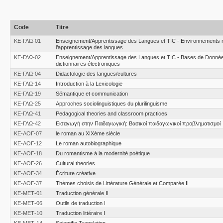
Code
Titre
ΚΕ-ΓΛΩ-01
Εnseignement/Apprentissage des Langues et TIC - Environnements 
l’apprentissage des langues
ΚΕ-ΓΛΩ-02
Εnseignement/Apprentissage des Langues et TIC - Bases de Donnée
dictionnaires électroniques
ΚΕ-ΓΛΩ-04
Didactologie des langues/cultures
ΚΕ-ΓΛΩ-14
Introduction à la Lexicologie
ΚΕ-ΓΛΩ-19
Sémantique et communication
ΚΕ-ΓΛΩ-25
Approches sociolinguistiques du plurilinguisme
ΚΕ-ΓΛΩ-41
Pedagogical theories and classroom practices
ΚΕ-ΓΛΩ-42
Εισαγωγή στην Παιδαγωγική: Βασικοί παιδαγωγικοί προβληματισμοί
ΚΕ-ΛΟΓ-07
le roman au XIXème siècle
ΚΕ-ΛΟΓ-12
Le roman autobiographique
ΚΕ-ΛΟΓ-18
Du romantisme à la modernité poétique
ΚΕ-ΛΟΓ-26
Cultural theories
ΚΕ-ΛΟΓ-34
Écriture créative
ΚΕ-ΛΟΓ-37
Thèmes choisis de Littérature Générale et Comparée II
ΚΕ-ΜΕΤ-01
Traduction générale ΙΙ
ΚΕ-ΜΕΤ-06
Outils de traduction I
ΚΕ-ΜΕΤ-10
Traduction littéraire Ι
ΚΕ-ΜΕΤ-14
Scientific Translation