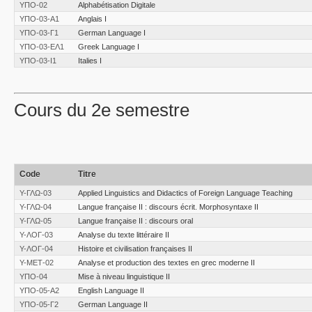
ΥΠΟ-02
Alphabétisation Digitale
ΥΠΟ-03-Α1
Anglais I
ΥΠΟ-03-Γ1
German Language I
ΥΠΟ-03-ΕΛ1
Greek Language I
ΥΠΟ-03-Ι1
Italies I
Cours du 2e semestre
Code
Titre
Υ-ΓΛΩ-03
Applied Linguistics and Didactics of Foreign Language Teaching
Υ-ΓΛΩ-04
Langue française II : discours écrit. Morphosyntaxe II
Υ-ΓΛΩ-05
Langue française II : discours oral
Υ-ΛΟΓ-03
Analyse du texte littéraire II
Υ-ΛΟΓ-04
Histoire et civilisation françaises II
Υ-ΜΕΤ-02
Analyse et production des textes en grec moderne II
ΥΠΟ-04
Mise à niveau linguistique ΙΙ
ΥΠΟ-05-Α2
English Language II
ΥΠΟ-05-Γ2
German Language II