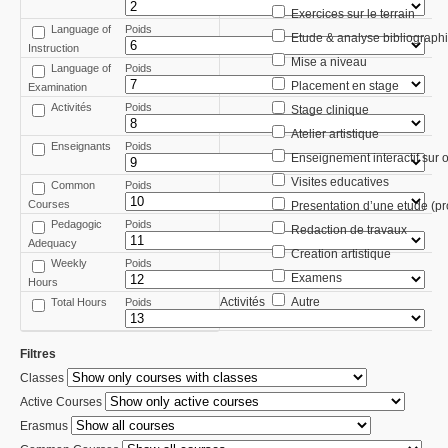
Exercices sur le terrain
Language of
Poids
Etude & analyse bibliograph
Instruction
Mise a niveau
Language of
Poids
Placement en stage
Examination
Activités
Poids
Stage clinique
Atelier artistique
Enseignants
Poids
Enseignement interactif sur 
Visites educatives
Common
Poids
Courses
Presentation d’une etude (pr
Pedagogic
Poids
Redaction de travaux
Adequacy
Creation artistique
Weekly
Poids
Examens
Hours
Activités
Autre
Total Hours
Poids
Filtres
Classes
Active Courses
Erasmus