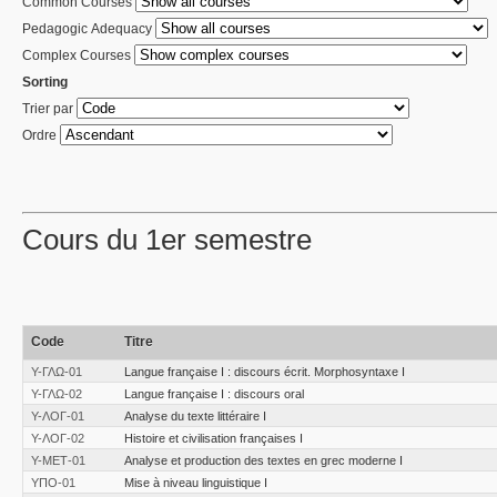
Common Courses
Pedagogic Adequacy
Complex Courses
Sorting
Trier par
Ordre
Cours du 1er semestre
Code
Titre
Υ-ΓΛΩ-01
Langue française I : discours écrit. Morphosyntaxe I
Υ-ΓΛΩ-02
Langue française I : discours oral
Υ-ΛΟΓ-01
Analyse du texte littéraire I
Υ-ΛΟΓ-02
Histoire et civilisation françaises I
Υ-ΜΕΤ-01
Analyse et production des textes en grec moderne I
ΥΠΟ-01
Mise à niveau linguistique I