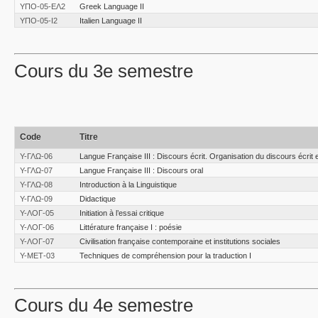
ΥΠΟ-05-ΕΛ2
Greek Language II
ΥΠΟ-05-Ι2
Italien Language II
Cours du 3e semestre
Code
Titre
Υ-ΓΛΩ-06
Langue Française III : Discours écrit. Organisation du discours écrit e
Υ-ΓΛΩ-07
Langue Française III : Discours oral
Υ-ΓΛΩ-08
Introduction à la Linguistique
Υ-ΓΛΩ-09
Didactique
Υ-ΛΟΓ-05
Initiation à l’essai critique
Υ-ΛΟΓ-06
Littérature française I : poésie
Υ-ΛΟΓ-07
Civilisation française contemporaine et institutions sociales
Υ-ΜΕΤ-03
Techniques de compréhension pour la traduction Ι
Cours du 4e semestre