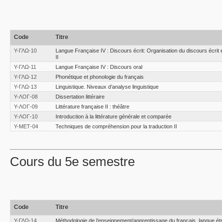
Code
Titre
Υ-ΓΛΩ-10
Langue Française IV : Discours écrit: Organisation du discours écrit e
II
Υ-ΓΛΩ-11
Langue Française IV : Discours oral
Υ-ΓΛΩ-12
Phonétique et phonologie du français
Υ-ΓΛΩ-13
Linguistique. Niveaux d’analyse linguistique
Υ-ΛΟΓ-08
Dissertation littéraire
Υ-ΛΟΓ-09
Littérature française II : théâtre
Υ-ΛΟΓ-10
Introduction à la littérature générale et comparée
Υ-ΜΕΤ-04
Techniques de compréhension pour la traduction ΙΙ
Cours du 5e semestre
Code
Titre
Υ-ΓΛΩ-14
Méthodologie de l’enseignement/apprentissage du français, langue ét