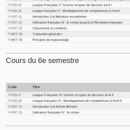
Υ-ΓΛΩ-15
Langue Française V: Genres et types de discours écrit I
Υ-ΓΛΩ-16
Langue française V : développement de compétences à l’oral I
Υ-ΛΟΓ-11
Introduction à la littérature européenne
Υ-ΛΟΓ-12
Littérature française III : le roman jusqu'à la Révolution française
Υ-ΛΟΓ-13
Classicisme et Lumières
Υ-ΜΕΤ-05
Traduction générale I
Υ-ΜΕΤ-06
Principes de traductologie
Cours du 6e semestre
Code
Titre
Υ-ΓΛΩ-17
Langue Française VI: Genres et types de discours écrit II
Υ-ΓΛΩ-18
Langue française VI : développement de compétences à l’oral II
Υ-ΛΟΓ-14
Introduction à la théorie littéraire
Υ-ΛΟΓ-15
Littérature française IV : le roman