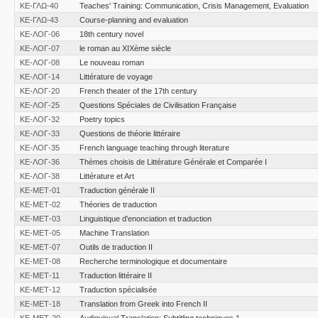
ΚΕ-ΓΛΩ-40
Teaches' Training: Communication, Crisis Management, Evaluation
ΚΕ-ΓΛΩ-43
Course-planning and evaluation
ΚΕ-ΛΟΓ-06
18th century novel
ΚΕ-ΛΟΓ-07
le roman au XIXème siècle
ΚΕ-ΛΟΓ-08
Le nouveau roman
ΚΕ-ΛΟΓ-14
Littérature de voyage
ΚΕ-ΛΟΓ-20
French theater of the 17th century
ΚΕ-ΛΟΓ-25
Questions Spéciales de Civilisation Française
ΚΕ-ΛΟΓ-32
Poetry topics
ΚΕ-ΛΟΓ-33
Questions de théorie littéraire
ΚΕ-ΛΟΓ-35
French language teaching through literature
ΚΕ-ΛΟΓ-36
Thèmes choisis de Littérature Générale et Comparée I
ΚΕ-ΛΟΓ-38
Littérature et Art
ΚΕ-ΜΕΤ-01
Traduction générale ΙΙ
ΚΕ-ΜΕΤ-02
Théories de traduction
ΚΕ-ΜΕΤ-03
Linguistique d'enonciation et traduction
ΚΕ-ΜΕΤ-05
Machine Translation
ΚΕ-ΜΕΤ-07
Outils de traduction ΙΙ
ΚΕ-ΜΕΤ-08
Recherche terminologique et documentaire
ΚΕ-ΜΕΤ-11
Traduction littéraire II
ΚΕ-ΜΕΤ-12
Traduction spécialisée
ΚΕ-ΜΕΤ-18
Translation from Greek into French II
ΚΕ-ΜΕΤ-20
Audiovisual Translation: Subtitling techniques 1