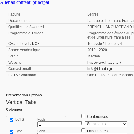
Aller au contenu principal
Faculté
Lettres
Département
Langue et Litterature Franca
Qualification Awarded
FRENCH LANGUAGE AND 
Programme d' Études
Programme des études du p
et de Littérature françaises
Cycle / Level /
NQF
1er cycle / Licence / 6
Année Académique
2019 - 2020
Statut
Inactive
Website
http://www.frl.auth.gr/
Contact email
info@frl.auth.gr
ECTS
/ Workload
One ECTS unit corresponds t
Presentation Options
Vertical Tabs
Colonnes
Conferences
ECTS
Poids
Seminaires
Laboratoires
Type
Poids