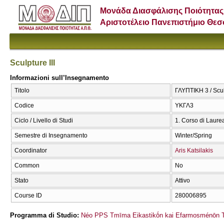
Μονάδα Διασφάλισης Ποιότητας
Αριστοτέλειο Πανεπιστήμιο Θε
Sculpture III
Informazioni sull’Insegnamento
Titolo
ΓΛΥΠΤΙΚΗ 3 / Sculp
Codice
ΥΚΓΛ3
Ciclo / Livello di Studi
1. Corso di Laure
Semestre di Insegnamento
Winter/Spring
Coordinator
Aris Katsilakis
Common
No
Stato
Attivo
Course ID
280006895
Programma di Studio:
Néo PPS Tmīma Eikastikṓn kai Efarmosménōn T