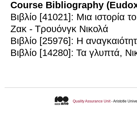
Course Bibliography (Eudo
Βιβλίο [41021]: Μια ιστορία 
Ζακ - Τρουόνγκ Νικολά
Βιβλίο [25976]: Η αναγκαιότη
Βιβλίο [14280]: Τα γλυπτά, Ν
Quality Assurance Unit
- Aristotle Uni