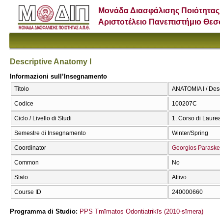
Μονάδα Διασφάλισης Ποιότητας
Αριστοτέλειο Πανεπιστήμιο Θε
Descriptive Anatomy I
Informazioni sull’Insegnamento
Titolo
ΑΝΑΤΟΜΙΑ Ι / Desc
Codice
100207C
Ciclo / Livello di Studi
1. Corso di Laure
Semestre di Insegnamento
Winter/Spring
Coordinator
Georgios Parask
Common
No
Stato
Attivo
Course ID
240000660
Programma di Studio:
PPS Tmīmatos Odontiatrikīs (2010-sīmera)