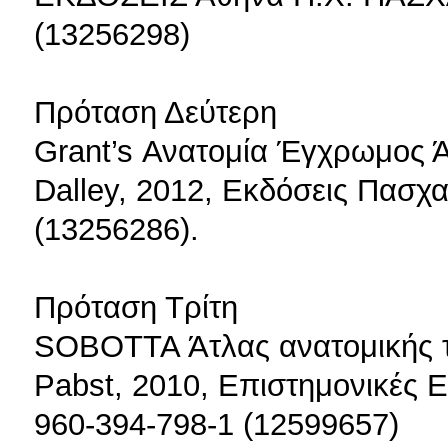
(13256298)
Πρόταση Δεύτερη
Grant’s Ανατομία Έγχρωμος Άτ
Dalley, 2012, Εκδόσεις Πασχα
(13256286).
Πρόταση Τρίτη
SOBOTTA Άτλας ανατομικής το
Pabst, 2010, Επιστημονικές Ε
960-394-798-1 (12599657)