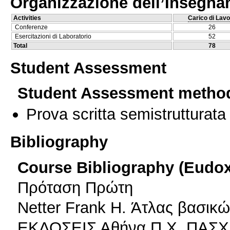
Organizzazione dell’Insegn
Activities
Carico di Lavo
Conferenze
26
Esercitazioni di Laboratorio
52
Total
78
Student Assessment
Student Assessment metho
Prova scritta semistrutturata
Bibliography
Course Bibliography (Eudo
Πρόταση Πρώτη
Netter Frank H. Άτλας βασικώ
ΕΚΔΟΣΕΙΣ Αθήνα Π.Χ. ΠΑΣΧ