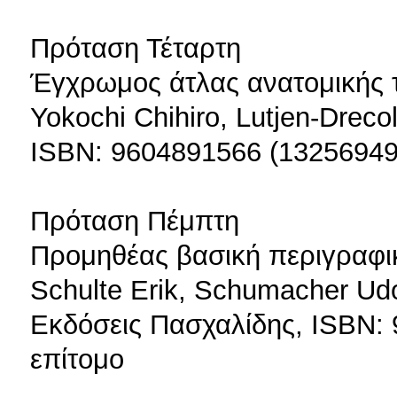
Πρόταση Τέταρτη
Έγχρωμος άτλας ανατομικής 
Yokochi Chihiro, Lutjen-Dreco
ISBN: 9604891566 (13256949
Πρόταση Πέμπτη
Προμηθέας βασική περιγραφικ
Schulte Erik, Schumacher Udo
Εκδόσεις Πασχαλίδης, ISBN:
επίτομο