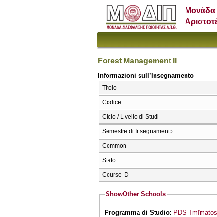
Μονάδα 
Αριστοτ
Forest Management II
Informazioni sull’Insegnamento
Titolo
Codice
Ciclo / Livello di Studi
Semestre di Insegnamento
Common
Stato
Course ID
Show
Other Schools
Programma di Studio:
PDS Tmīmatos D