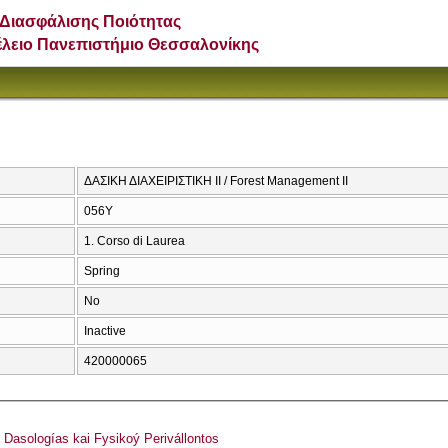
Διασφάλισης Ποιότητας
έλειο Πανεπιστήμιο Θεσσαλονίκης
ΔΑΣΙΚΗ ΔΙΑΧΕΙΡΙΣΤΙΚΗ ΙΙ / Forest Management II
056Υ
1. Corso di Laurea
Spring
No
Inactive
420000065
asologías kai Fysikoý Perivállontos