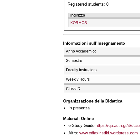
Registered students: 0
Indirizzo
KORMOS
Informazioni sull’Insegnamento
Anno Accademico
Semestre
Faculty Instructors
Weekly Hours
Class ID
Organizzazione della Didattica
In presenza
Materiali Online
e-Study Guide
https://qa.auth.gr/it/cl
Altro:
www.ediaxiristiki.wordpress.com