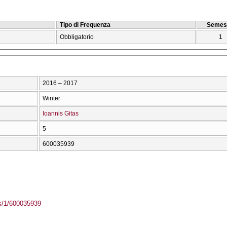
Tipo di Frequenza
Semes
Obbligatorio
1
2016 – 2017
Winter
Ioannis Gitas
5
600035939
ass/1/600035939