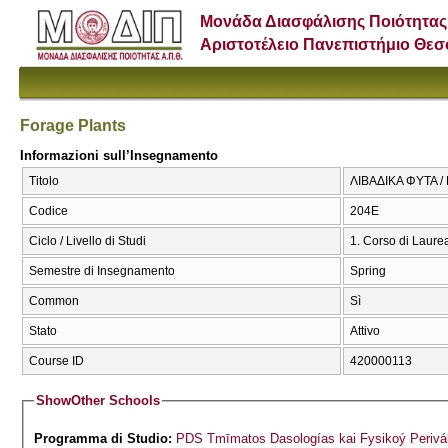
Μονάδα Διασφάλισης Ποιότητας
Αριστοτέλειο Πανεπιστήμιο Θε
Forage Plants
Informazioni sull’Insegnamento
Titolo
ΛΙΒΑΔΙΚΑ ΦΥΤΑ / 
Codice
204Ε
Ciclo / Livello di Studi
1. Corso di Laure
Semestre di Insegnamento
Spring
Common
Sì
Stato
Attivo
Course ID
420000113
Show
Other Schools
Programma di Studio:
PDS Tmīmatos Dasologías kai Fysikoý Perivál