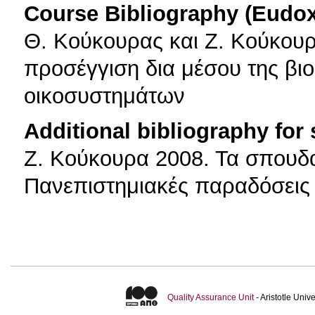
Course Bibliography (Eudo
Θ. Κούκουρας και Ζ. Κούκου
προσέγγιση δια μέσου της βιο
οικοσυστημάτων
Additional bibliography for
Ζ. Κούκουρα 2008. Τα σπουδα
Πανεπιστημιακές παραδόσεις
Quality Assurance Unit
- Aristotle Uni