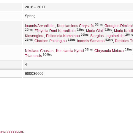
2016 – 2017
Spring
52hrs
Ioannis Arvanitidis
Konstantinos Chrysafis
Georgios Dimitra
26hrs
52hrs
52hrs
Efthymia Doni-Karanikola
Maria Gioti
Maria Katsik
26hrs
26hrs
Kioseoglou
Philomela Komninou
Stergios Logothetidis
26hrs
52hrs
52hrs
Chariton Polatoglou
Ioannis Samaras
Dimitrios T
52hrs
52hrs
Nikolaos Chastas
Konstantia Kyritsi
Chrysoula Metaxa
104hrs
Tsiaoussis
4
600036606
ass/1/600036606