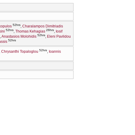
52hrs
kopulos
Charalampos Dimitriadis
52hrs
26hrs
ini
Thomas Kehagias
Iosif
52hrs
Anastasios Molohidis
Eleni Pavlidou
52hrs
assis
52hrs
Chrysanthi Topaloglou
Ioannis