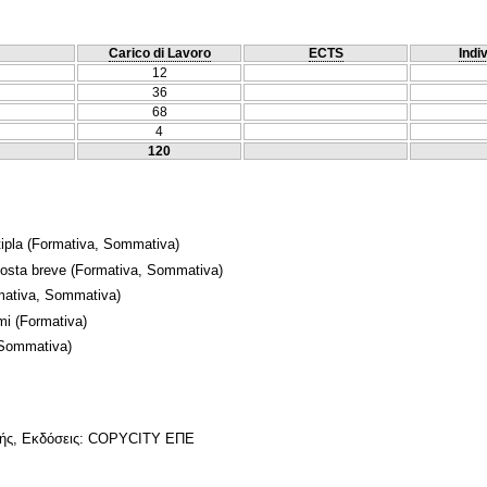
Carico di Lavoro
ECTS
Indi
12
36
68
4
120
ipla
(Formativa, Sommativa)
posta breve
(Formativa, Sommativa)
ativa, Sommativa)
mi
(Formativa)
 Sommativa)
ικής, Εκδόσεις: COPYCITY ΕΠΕ