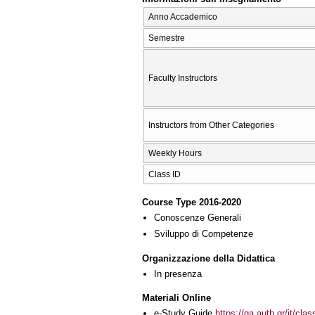
Anno Accademico
Semestre
Faculty Instructors
Instructors from Other Categories
Weekly Hours
Class ID
Course Type 2016-2020
Conoscenze Generali
Sviluppo di Competenze
Organizzazione della Didattica
In presenza
Materiali Online
e-Study Guide
https://qa.auth.gr/it/cl