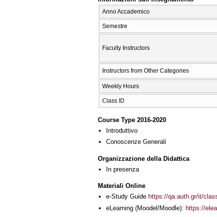
Anno Accademico
Semestre
Faculty Instructors
Instructors from Other Categories
Weekly Hours
Class ID
Course Type 2016-2020
Introduttivo
Conoscenze Generali
Organizzazione della Didattica
In presenza
Materiali Online
e-Study Guide
https://qa.auth.gr/it/cl
eLearning (Moodel/Moodle):
https://ele