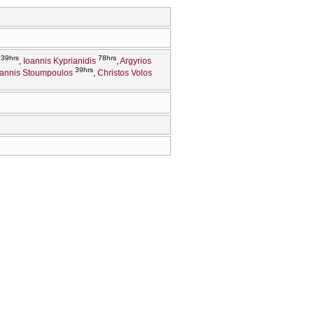
39hrs
78hrs
Ioannis Kyprianidis
Argyrios
39hrs
oannis Stoumpoulos
Christos Volos