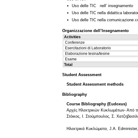
Uso delle TIC nell’ insegnamento
Uso delle TIC nella didattica laborator
Uso delle TIC nella comunicazione co
Organizzazione dell’Insegnamento
Activities
Conferenze
Esercitazioni di Laboratorio
Elaborazione tesina/tesine
Esame
Total
Student Assessment
Student Assessment methods
Bibliography
Course Bibliography (Eudoxus)
Αρχές Ηλεκτρικών Κυκλωμάτων- Από τη Θ
Στόικος, I. Στούμπουλος, Σ. Χατζηβασ
Ηλεκτρικά Κυκλώματα, J.Α. Εdministe