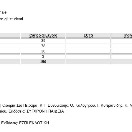
iale
n gli studenti
Carico di Lavoro
ECTS
Indi
39
78
30
3
150
εωρία Στο Πείραμα, Κ.Γ. Ευθυμιάδης, Ο. Καλογήρου, I. Κυπριανίδης, Κ. Με
ιλείου, Εκδόσεις: ΣΥΓΧΡΟΝΗ ΠΑΙΔΕΙΑ
r, Εκδόσεις: ΕΣΠΙ ΕΚΔΟΤΙΚΗ