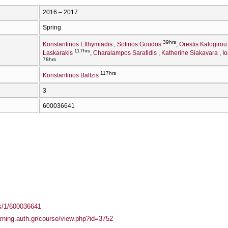
2016 – 2017
Spring
39hrs
Konstantinos Efthymiadis
Sotirios Goudos
Orestis Kalogirou
117hrs
Laskarakis
Charalampos Sarafidis
Katherine Siakavara
I
78hrs
117hrs
Konstantinos Baltzis
3
600036641
ass/1/600036641
arning.auth.gr/course/view.php?id=3752