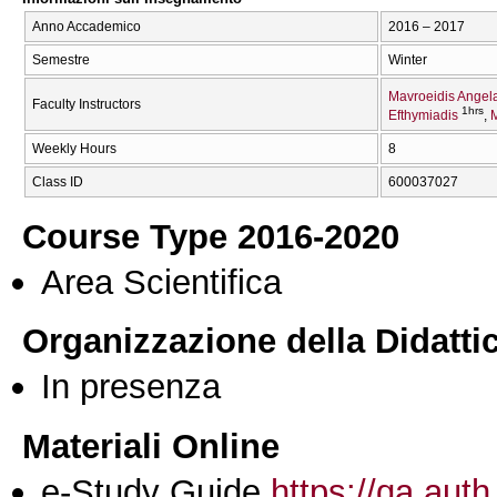
Anno Accademico
2016 – 2017
Semestre
Winter
Mavroeidis Angel
Faculty Instructors
1hrs
Efthymiadis
M
Weekly Hours
8
Class ID
600037027
Course Type 2016-2020
Area Scientifica
Organizzazione della Didatti
In presenza
Materiali Online
e-Study Guide
https://qa.auth