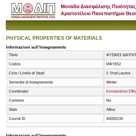
Μονάδα Διασφάλισης Ποιότητας
Αριστοτέλειο Πανεπιστήμιο Θε
PHYSICAL PROPERTIES OF MATERIALS
Informazioni sull’Insegnamento
Titolo
ΦΥΣΙΚΕΣ ΙΔΙΟΤΗ
Codice
ΜΦΥ652
Ciclo / Livello di Studi
2. Post Laurea
Semestre di Insegnamento
Winter
Coordinator
Konstantinos Efth
Common
No
Stato
Attivo
Course ID
40000235
Informazioni sull’Insegnamento