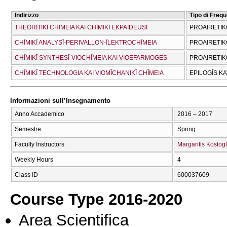
Indirizzo
Tipo di Freq
THEŌRĪTIKĪ CΗĪMEIA KAI CΗĪMIKĪ EKPAIDEUSĪ
PROAIRETIK
CΗĪMIKĪ ANALYSĪ-PERIVALLON-ĪLEKTROCΗĪMEIA
PROAIRETIK
CΗĪMIKĪ SYNTHESĪ-VIOCΗĪMEIA KAI VIOEFARMOGES
PROAIRETIK
CΗĪMIKĪ TECΗNOLOGIA KAI VIOMĪCΗANIKĪ CΗĪMEIA
EPILOGĪS K
Informazioni sull’Insegnamento
Anno Accademico
2016 – 2017
Semestre
Spring
Faculty Instructors
Margaritis Kostog
Weekly Hours
4
Class ID
600037609
Course Type 2016-2020
Area Scientifica