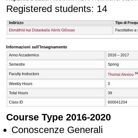
Registered students: 14
Indirizzo
Tipo di Freq
Ekmáthīsī kai Didaskalía Xénīs Glṓssas
Facoltativo a 
Informazioni sull’Insegnamento
Anno Accademico
2016 – 2017
Semestre
Spring
39
Faculty Instructors
Thomai Alexiou
Weekly Hours
3
Total Hours
39
Class ID
600041204
Course Type 2016-2020
Conoscenze Generali