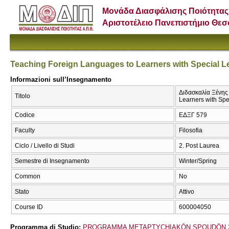
Μονάδα Διασφάλισης Ποιότητας
Αριστοτέλειο Πανεπιστήμιο Θε
Teaching Foreign Languages to Learners with Special Lea
Informazioni sull’Insegnamento
Διδασκαλία Ξένης
Titolo
Learners with Spec
Codice
ΕΔΞΓ 579
Faculty
Filosofia
Ciclo / Livello di Studi
2. Post Laurea
Semestre di Insegnamento
Winter/Spring
Common
No
Stato
Attivo
Course ID
600004050
Programma di Studio:
PROGRAMMA METAPTYCΗIAKŌN SPOUDŌN 2