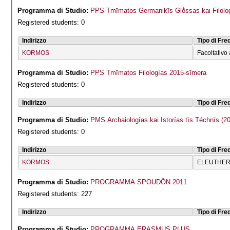
Programma di Studio:
PPS Tmīmatos Germanikīs Glṓssas kai Filolog
Registered students: 0
Indirizzo
Tipo di Fr
KORMOS
Facoltativo 
Programma di Studio:
PPS Tmīmatos Filologías 2015-sīmera
Registered students: 0
Indirizzo
Tipo di Fr
Programma di Studio:
PMS Archaiologías kai Istorías tīs Téchnīs (2
Registered students: 0
Indirizzo
Tipo di Fr
KORMOS
ELEUTHERĪ
Programma di Studio:
PROGRAMMA SPOUDŌN 2011
Registered students: 227
Indirizzo
Tipo di Fr
Programma di Studio:
PROGRAMMA ERASMUS PLUS