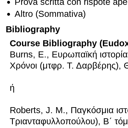
Prova scritta con rispote ape
Altro
(Sommativa)
Bibliography
Course Bibliography (Eudo
Burns, Ε., Ευρωπαϊκή ιστορία
Χρόνοι (μτφρ. Τ. Δαρβέρης), 
ή
Roberts, J. M., Παγκόσμια ιστ
Τριανταφυλλοπούλου), Β΄ τόμ