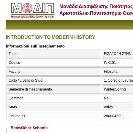
Μονάδα Διασφάλισης Ποιότητας
Αριστοτέλειο Πανεπιστήμιο Θε
INTRODUCTION TO MODERN HISTORY
Informazioni sull’Insegnamento
Titolo
ΕΙΣΑΓΩΓΗ ΣΤΗΝ
Codice
ΙΝΧ101
Faculty
Filosofia
Ciclo / Livello di Studi
1. Corso di Laure
Semestre di Insegnamento
Winter/Spring
Common
No
Stato
Attivo
Course ID
280004690
Show
Other Schools