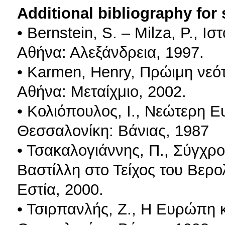
Additional bibliography for
• Bernstein, S. – Milza, P., Ι
Αθήνα: Αλεξάνδρεια, 1997.
• Karmen, Henry, Πρώιμη νεότ
Αθήνα: Μεταίχμιο, 2002.
• Κολιόπουλος, Ι., Νεώτερη 
Θεσσαλονίκη: Βάνιας, 1987
• Τσακαλογιάννης, Π., Σύγχρ
Βαστίλλη στο Τείχος του Βερολ
Εστία, 2000.
• Τσιρπανλής, Ζ., Η Ευρώπη 