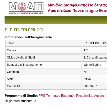
Μονάδα Διασφάλισης Ποιότητας
Αριστοτέλειο Πανεπιστήμιο Θε
ELEUTHERĪ EPILOGĪ
Informazioni sull’Insegnamento
Titolo
ΕΛΕΥΘΕΡΗ ΕΠΙΛΟ
Codice
ΑΤ1
Ciclo / Livello di Studi
1. Corso di Laure
Semestre di Insegnamento
Winter/Spring
Common
No
Stato
Attivo
Course ID
80003487
Programma di Studio:
PPS Tmīmatos Epistīmṓn Proscholikīs Agōgīs ka
Registered students: 8