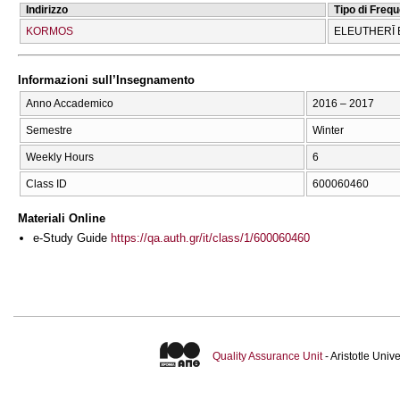
Indirizzo
Tipo di Freq
KORMOS
ELEUTHERĪ 
Informazioni sull’Insegnamento
Anno Accademico
2016 – 2017
Semestre
Winter
Weekly Hours
6
Class ID
600060460
Materiali Online
e-Study Guide
https://qa.auth.gr/it/class/1/600060460
Quality Assurance Unit
- Aristotle Uni