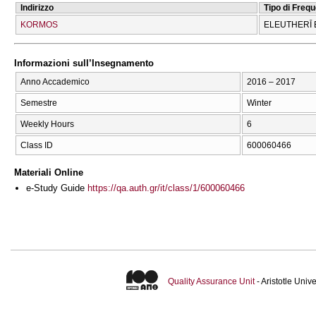
Indirizzo
Tipo di Freq
KORMOS
ELEUTHERĪ 
Informazioni sull’Insegnamento
Anno Accademico
2016 – 2017
Semestre
Winter
Weekly Hours
6
Class ID
600060466
Materiali Online
e-Study Guide
https://qa.auth.gr/it/class/1/600060466
Quality Assurance Unit
- Aristotle Uni