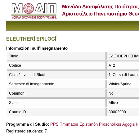
Μονάδα Διασφάλισης Ποιότητας
Αριστοτέλειο Πανεπιστήμιο Θε
ELEUTHERĪ EPILOGĪ
Informazioni sull’Insegnamento
Titolo
ΕΛΕΥΘΕΡΗ ΕΠΙΛΟ
Codice
ΑΤ2
Ciclo / Livello di Studi
1. Corso di Laure
Semestre di Insegnamento
Winter/Spring
Common
No
Stato
Attivo
Course ID
80002990
Programma di Studio:
PPS Tmīmatos Epistīmṓn Proscholikīs Agōgīs ka
Registered students: 7